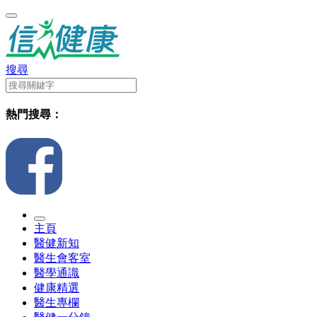
搜尋
熱門搜尋：
主頁
醫健新知
醫生會客室
醫學通識
健康精選
醫生專欄