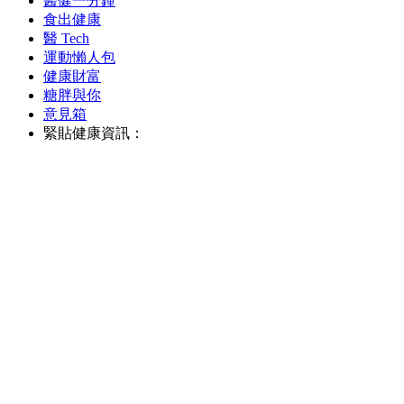
醫健一分鐘
食出健康
醫 Tech
運動懶人包
健康財富
糖胖與你
意見箱
緊貼健康資訊：