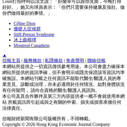
Louis打招呼時以法文說：「好榮幸可以跟你見面，今晚打得
好好。」她又向球員表示：「你們只需要保持健康及強壯。做
你們做得最好的事情。」
Céline Dion
僵硬人症候群
Stiff-Person Syndrome
冰上曲棍球
Montreal Canadiens
▲
信報主頁
|
服務條款
|
私隱條款
|
免責聲明
|
聯絡信報
本網站所提供之一切資訊僅供參考用途。本公司會盡力確保本
網站所提供的資訊準確，但不會明示或隱含保證該等資訊均準
確無誤。本網站刊載之任何資訊不能取代醫生∕醫護人員的專
業意見、診斷或治理，亦未必適用於任何情況。如對身體狀況
有任何疑問， 請向合資格的醫生∕醫護人員諮詢。
本公司及其合作夥伴及第三方內容提供者一概不會就使用本網
站 所載資訊而引起或與之有關的申索、損失或損害承擔任何
法律責任。
信報財經新聞有限公司版權所有，不得轉載。
Copyright © 2026 Hong Kong Economic Journal Company