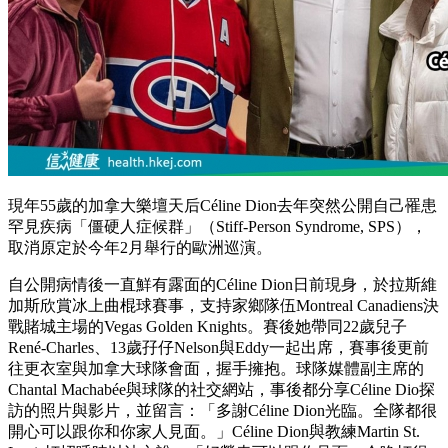
現年55歲的加拿大樂壇天后Céline Dion去年突然公開自己罹患
罕見疾病「僵硬人症候群」（Stiff-Person Syndrome, SPS），
取消原定於今年2月舉行的歐洲巡演。
自公開病情後一直鮮有露面的Céline Dion日前現身，於拉斯維
加斯欣賞冰上曲棍球賽事，支持家鄉隊伍Montreal Canadiens決
戰賭城主場的Vegas Golden Knights。賽後她帶同22歲兒子
René-Charles、13歲孖仔Nelson與Eddy一起出席，賽事後更前
往更衣室與加拿大球隊會面，握手擁抱。
球隊媒體副主席的
Chantal Machabée與球隊的社交網站，事後都分享Céline Dio探
訪的照片與影片，並留言：「多謝Céline Dion光臨。全隊都很
開心可以跟你和你家人見面。」Céline Dion與教練Martin St.