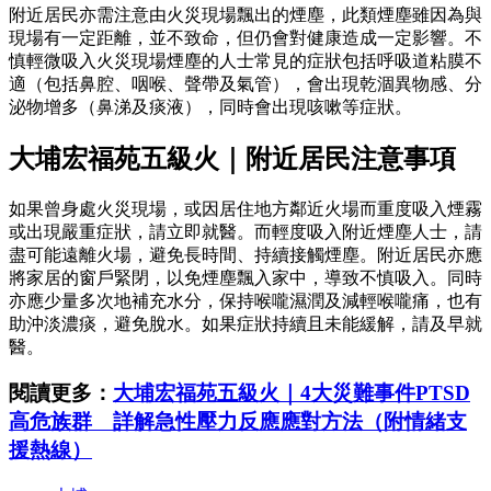
附近居民亦需注意由火災現場飄出的煙塵，此類煙塵雖因為與
現場有一定距離，並不致命，但仍會對健康造成一定影響。不
慎輕微吸入火災現場煙塵的人士常見的症狀包括呼吸道粘膜不
適（包括鼻腔、咽喉、聲帶及氣管），會出現乾涸異物感、分
泌物增多（鼻涕及痰液），同時會出現咳嗽等症狀。
大埔宏福苑五級火｜附近居民注意事項
如果曾身處火災現場，或因居住地方鄰近火場而重度吸入煙霧
或出現嚴重症狀，請立即就醫。而輕度吸入附近煙塵人士，請
盡可能遠離火場，避免長時間、持續接觸煙塵。附近居民亦應
將家居的窗戶緊閉，以免煙塵飄入家中，導致不慎吸入。同時
亦應少量多次地補充水分，保持喉嚨濕潤及減輕喉嚨痛，也有
助沖淡濃痰，避免脫水。如果症狀持續且未能緩解，請及早就
醫。
閱讀更多：
大埔宏福苑五級火｜4大災難事件PTSD
高危族群 詳解急性壓力反應應對方法（附情緒支
援熱線）