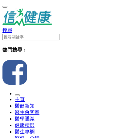
搜尋
熱門搜尋：
主頁
醫健新知
醫生會客室
醫學通識
健康精選
醫生專欄