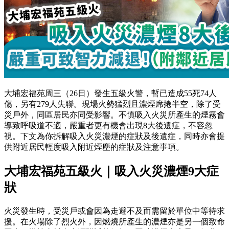
大埔宏福苑周三（26日）發生五級火警，暫已造成55死74人
傷，另有279人失聯。現場火勢猛烈且濃煙席捲半空，除了受
災戶外，同區居民亦同受影響。不慎吸入火災所產生的煙霧會
導致呼吸道不適，嚴重者更有機會出現8大後遺症，不容忽
視。下文為你拆解吸入火災濃煙的症狀及後遺症，同時亦會提
供附近居民輕度吸入附近煙塵的症狀及注意事項。
大埔宏福苑五級火｜吸入火災濃煙9大症
狀
火災發生時，受災戶或會因為走避不及而需留於單位中等待求
援。在火場除了烈火外，因燃燒所產生的濃煙亦是另一個致命