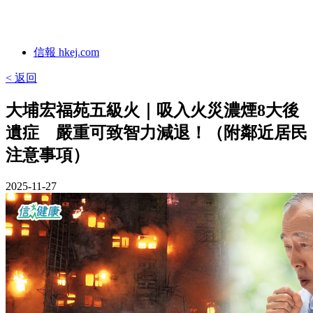
信報 hkej.com
< 返回
大埔宏福苑五級火｜吸入火災濃煙8大後
遺症 嚴重可致智力減退！（附鄰近居民
注意事項）
2025-11-27