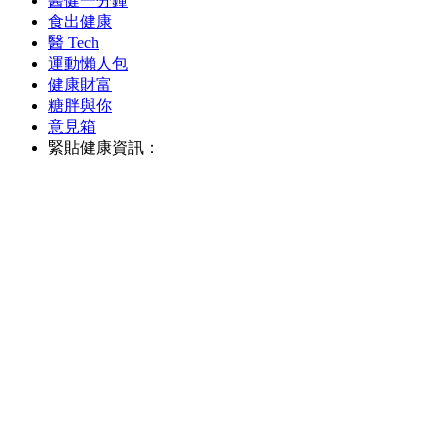
醫健一分鐘
食出健康
醫 Tech
運動懶人包
健康財富
糖胖與你
意見箱
緊貼健康資訊：