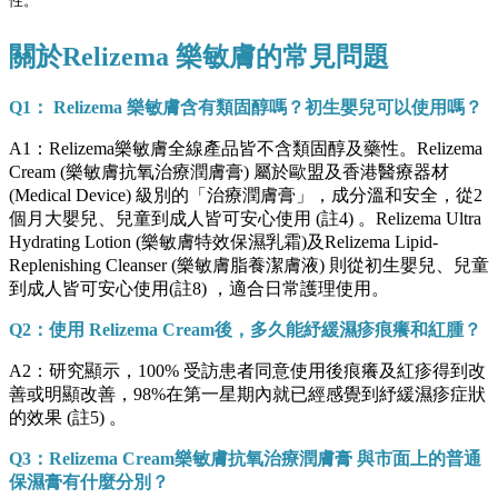
性。
關於Relizema 樂敏膚的常見問題
Q1： Relizema 樂敏膚含有類固醇嗎？初生嬰兒可以使用嗎？
A1：Relizema樂敏膚全線產品皆不含類固醇及藥性。Relizema
Cream (樂敏膚抗氧治療潤膚膏) 屬於歐盟及香港醫療器材
(Medical Device) 級別的「治療潤膚膏」，成分溫和安全，從2
個月大嬰兒、兒童到成人皆可安心使用 (註4) 。Relizema Ultra
Hydrating Lotion (樂敏膚特效保濕乳霜)及Relizema Lipid-
Replenishing Cleanser (樂敏膚脂養潔膚液) 則從初生嬰兒、兒童
到成人皆可安心使用(註8) ，適合日常護理使用。
Q2：使用 Relizema Cream後，多久能紓緩濕疹痕癢和紅腫？
A2：研究顯示，100% 受訪患者同意使用後痕癢及紅疹得到改
善或明顯改善，98%在第一星期內就已經感覺到紓緩濕疹症狀
的效果 (註5) 。
Q3：Relizema Cream樂敏膚抗氧治療潤膚膏 與市面上的普通
保濕膏有什麼分別？