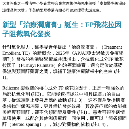
大會評審之一香港中小型企業聯合會主席鄭仲邦先生頒授「卓越醫學級濕疹
護理品牌大獎」予美納里尼香港有限公司總經理霍志誠先生。
新型「治療潤膚膏」誕生：FP飛花拉因
子阻截氧化發炎
針對氧化壓力，醫學界近年提出「治療潤膚膏」（Treatment
Emollient, TE）的新概念，2025年《APJAI亞太過敏與免疫學
期刊》發布的香港醫學權威共識指出，含抗氧化成分FP 飛花
拉因子（Furfuryl Palmitate）的治療潤膚膏，適合定位於基礎
保濕與類固醇藥膏之間，填補了濕疹治療階梯中的空白 (註
1)。
Relizema 樂敏膚的核心成分 FP 飛花拉因子，正是一種強效的
局部抗氧化劑 (註3) 。它能極速捕捉並中和具破壞力的自由
基，從源頭阻止發炎反應的啟動 (註1, 3) 。這不僅為受損肌膚
提供物理保濕屏障，更具備抗發炎效果，其改善症狀的效能媲
美輕度類固醇，卻不含類固醇及藥性 (註1) 。患者可視乎病情
單獨使用，或配合其他濕疹療程一同使用，而可以「節省類固
醇（Steroid-sparing）」，減少對藥物的依賴 (註1, 4) 。