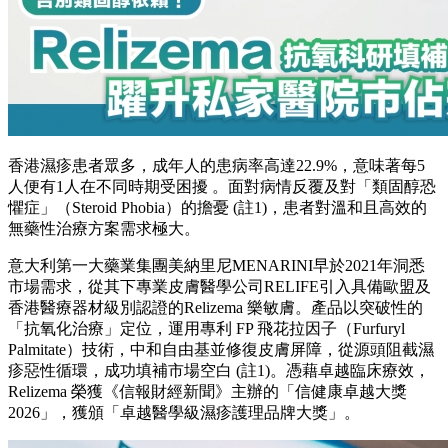
香港濕疹患者眾多，成年人的患病率高達22.9%，意味著每5
人便有1人在不同時期受困擾 。面對病情反覆及對「類固醇恐
懼症」（Steroid Phobia）的擔憂 (註1)，患者對溫和且高效的
無藥性治療方案需求極大。
意大利第一大藥業集團美納里尼MENARINI早於2021年洞悉
市場需求，從其下專業皮膚醫學公司RELIFE引入具備歐盟及
香港醫療器材級別認證的Relizema 樂敏膚。產品以突破性的
「抗氧化治療」定位，運用專利 FP 飛花拉因子（Furfuryl
Palmitate）技術，中和自由基並修復皮膚屏障，從源頭阻截濕
疹惡性循環，成功填補市場空白 (註1)。憑藉卓越臨床療效，
Relizema 榮獲《信報財經新聞》主辦的「信健康卓越大獎
2026」，獲頒「卓越醫學級濕疹護理品牌大獎」。