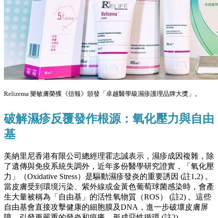
Relizema 樂敏膚榮獲《信報》頒發「卓越醫學級濕疹護理品牌大獎」。
破解濕疹反覆發作根源：氧化壓力與自由
基
美納里尼香港有限公司總經理霍志誠表示，濕疹成因複雜，除
了遺傳與免疫系統失調外，近年多份醫學研究證實，「氧化壓
力」（Oxidative Stress）是驅動濕疹發炎的重要誘因 (註1,2) 。
當皮膚受到環境污染、紫外線或金黃色葡萄球菌感染時，會產
生大量被稱為「自由基」的活性氧物質（ROS） (註2) 。這些
自由基會直接攻擊健康的細胞膜及DNA，進一步破壞皮膚屏
障，引發更嚴重的發炎和痕癢，形成惡性循環 (註2) 。