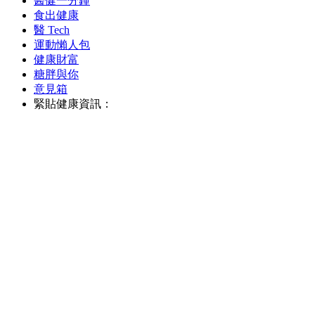
醫健一分鐘
食出健康
醫 Tech
運動懶人包
健康財富
糖胖與你
意見箱
緊貼健康資訊：