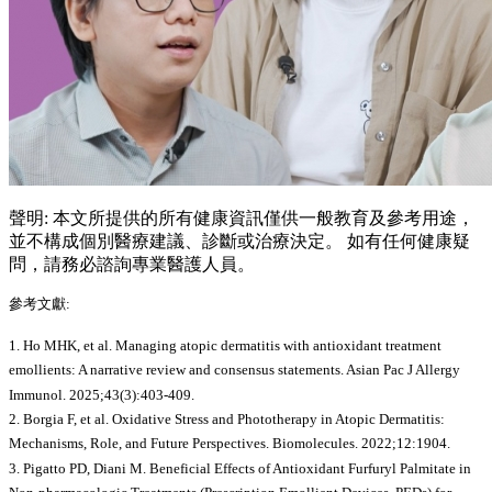
聲明: 本文所提供的所有健康資訊僅供一般教育及參考用途，
並不構成個別醫療建議、診斷或治療決定。 如有任何健康疑
問，請務必諮詢專業醫護人員。
參考文獻:
1. Ho MHK, et al. Managing atopic dermatitis with antioxidant treatment
emollients: A narrative review and consensus statements. Asian Pac J Allergy
Immunol. 2025;43(3):403-409.
2. Borgia F, et al. Oxidative Stress and Phototherapy in Atopic Dermatitis:
Mechanisms, Role, and Future Perspectives. Biomolecules. 2022;12:1904.
3. Pigatto PD, Diani M. Beneficial Effects of Antioxidant Furfuryl Palmitate in