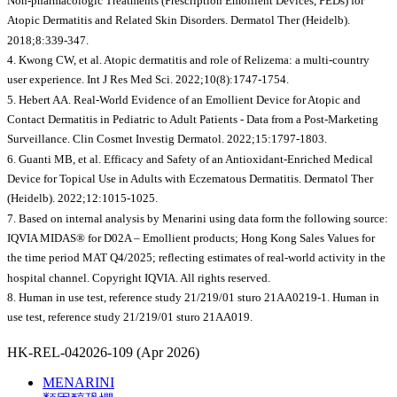
Non-pharmacologic Treatments (Prescription Emollient Devices, PEDs) for
Atopic Dermatitis and Related Skin Disorders. Dermatol Ther (Heidelb).
2018;8:339-347.
4. Kwong CW, et al. Atopic dermatitis and role of Relizema: a multi-country
user experience. Int J Res Med Sci. 2022;10(8):1747-1754.
5. Hebert AA. Real-World Evidence of an Emollient Device for Atopic and
Contact Dermatitis in Pediatric to Adult Patients - Data from a Post-Marketing
Surveillance. Clin Cosmet Investig Dermatol. 2022;15:1797-1803.
6. Guanti MB, et al. Efficacy and Safety of an Antioxidant-Enriched Medical
Device for Topical Use in Adults with Eczematous Dermatitis. Dermatol Ther
(Heidelb). 2022;12:1015-1025.
7. Based on internal analysis by Menarini using data form the following source:
IQVIA MIDAS® for D02A – Emollient products; Hong Kong Sales Values for
the time period MAT Q4/2025; reflecting estimates of real-world activity in the
hospital channel. Copyright IQVIA. All rights reserved.
8. Human in use test, reference study 21/219/01 sturo 21AA0219-1. Human in
use test, reference study 21/219/01 sturo 21AA019.
HK-REL-042026-109 (Apr 2026)
MENARINI