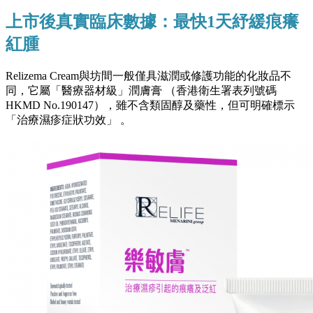
上市後真實臨床數據：最快1天紓緩痕癢
紅腫
Relizema Cream與坊間一般僅具滋潤或修護功能的化妝品不
同，它屬「醫療器材級」潤膚膏 （香港衛生署表列號碼
HKMD No.190147），雖不含類固醇及藥性，但可明確標示
「治療濕疹症狀功效」 。