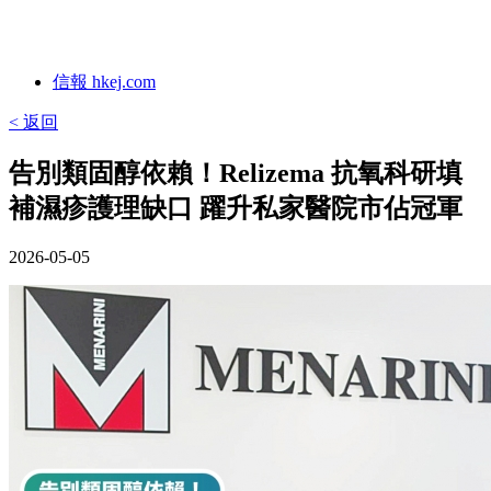
信報 hkej.com
< 返回
告別類固醇依賴！Relizema 抗氧科研填
補濕疹護理缺口 躍升私家醫院市佔冠軍
2026-05-05