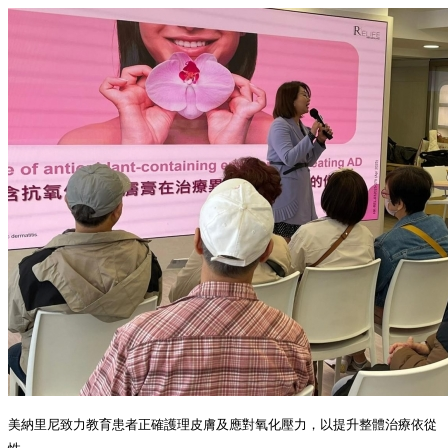
美納里尼致力教育患者正確護理皮膚及應對氧化壓力，以提升整體治療依從