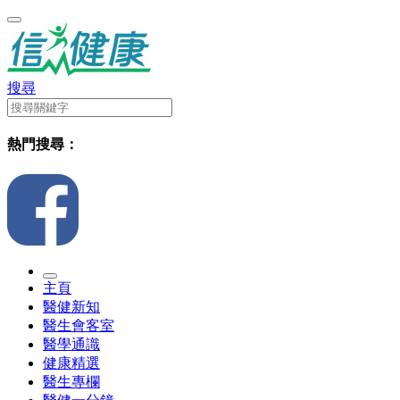
搜尋
熱門搜尋：
主頁
醫健新知
醫生會客室
醫學通識
健康精選
醫生專欄