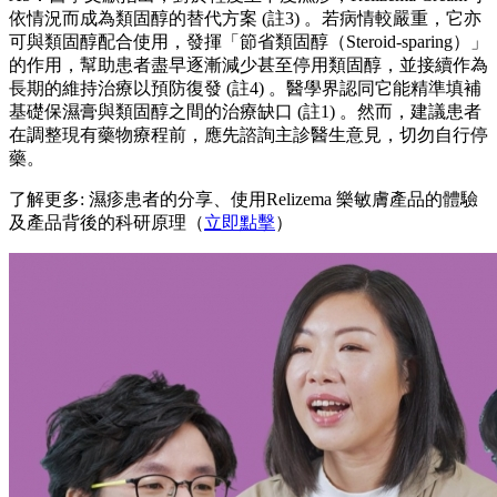
依情況而成為類固醇的替代方案 (註3) 。若病情較嚴重，它亦
可與類固醇配合使用，發揮「節省類固醇（Steroid-sparing）」
的作用，幫助患者盡早逐漸減少甚至停用類固醇，並接續作為
長期的維持治療以預防復發 (註4) 。醫學界認同它能精準填補
基礎保濕膏與類固醇之間的治療缺口 (註1) 。然而，建議患者
在調整現有藥物療程前，應先諮詢主診醫生意見，切勿自行停
藥。
了解更多: 濕疹患者的分享、使用Relizema 樂敏膚產品的體驗
及產品背後的科研原理（
立即點擊
）