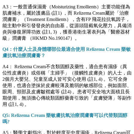
A3：一般普通保濕膏（Moisturizing Emollients）主要功能僅為
肌膚補水，屬於護膚品 (註1) ，而 Relizema Cream屬於「治療
潤膚膏」（Treatment Emollients），含有FP 飛花拉抗氧因子，
能主動中和引發發炎的自由基，從源頭阻截氧化壓力，具備消
炎與修復屏障功效 (註1, 3) ，獲香港衛生署表列為「醫療器材
級」潤膚膏 （HKMD No.190147）。
Q4：什麼人士及身體哪部位最適合使用 Relizema Cream 樂敏
膚抗氧治療潤膚膏？
A4： Relizema Cream不含類固醇及藥性，適合患有濕疹（異
位性皮膚炎）或俗稱「主婦手」（接觸性皮膚炎）的人士，由
2個月大嬰兒、兒童至成人皆可安心使用 (註1, 4) 。它可全身
使用，也適合塗抹於皮膚較薄及脆弱的敏感部位，例如面部、
眼周、頸部及皮膚皺褶處等 (註4) 。患者可安全地大面積且長
期使用，無須擔心傳統類固醇藥膏引致的「皮膚變薄」等副作
用 (註1, 4) 。
Q5: Relizema Cream 樂敏膚抗氧治療潤膚膏可以代替類固醇
嗎?
A5：醫學文獻指出，對於輕度至中度濕疹，Relizema Cream可