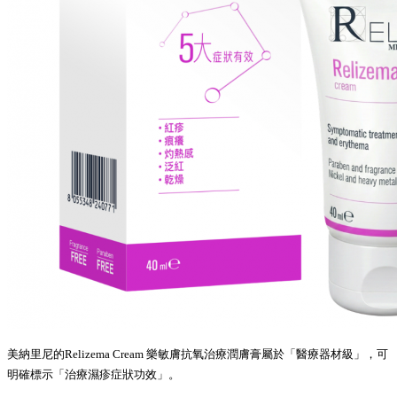
美納里尼的Relizema Cream 樂敏膚抗氧治療潤膚膏屬於「醫療器材級」，可
明確標示「治療濕疹症狀功效」。