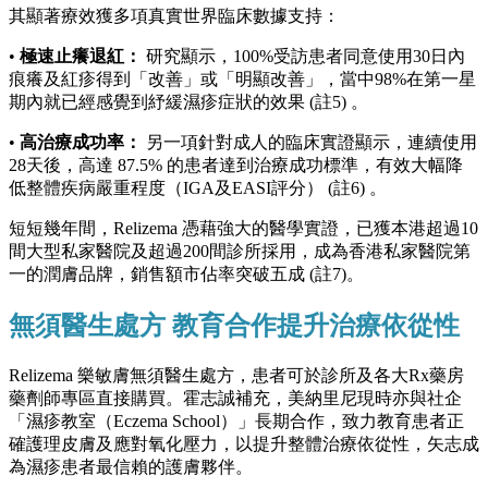
其顯著療效獲多項真實世界臨床數據支持：
•
極速止癢退紅：
研究顯示，100%受訪患者同意使用30日內
痕癢及紅疹得到「改善」或「明顯改善」，當中98%在第一星
期內就已經感覺到紓緩濕疹症狀的效果 (註5) 。
•
高治療成功率：
另一項針對成人的臨床實證顯示，連續使用
28天後，高達 87.5% 的患者達到治療成功標準，有效大幅降
低整體疾病嚴重程度（IGA及EASI評分） (註6) 。
短短幾年間，Relizema 憑藉強大的醫學實證，已獲本港超過10
間大型私家醫院及超過200間診所採用，成為香港私家醫院第
一的潤膚品牌，銷售額市佔率突破五成 (註7)。
無須醫生處方 教育合作提升治療依從性
Relizema 樂敏膚無須醫生處方，患者可於診所及各大Rx藥房
藥劑師專區直接購買。霍志誠補充，美納里尼現時亦與社企
「濕疹教室（Eczema School）」長期合作，致力教育患者正
確護理皮膚及應對氧化壓力，以提升整體治療依從性，矢志成
為濕疹患者最信賴的護膚夥伴。