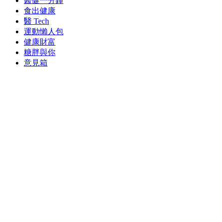
醫健一分鐘
食出健康
醫 Tech
運動懶人包
健康財富
糖胖與你
意見箱