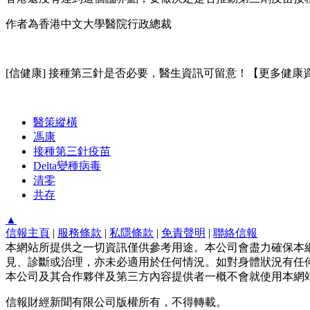
作者為香港中文大學醫院行政總裁
[信健康] 接種第三針是否必要，醫生資訊可留意！【更多健康
醫策縱橫
馮康
接種第三針疫苗
Delta變種病毒
清零
共存
▲
信報主頁
|
服務條款
|
私隱條款
|
免責聲明
|
聯絡信報
本網站所提供之一切資訊僅供參考用途。本公司會盡力確保本
見、診斷或治理，亦未必適用於任何情況。如對身體狀況有任何
本公司及其合作夥伴及第三方內容提供者一概不會就使用本網
信報財經新聞有限公司版權所有，不得轉載。