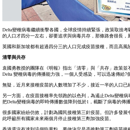
Delta變種病毒繼續衝擊各國，全球疫情持續緊張，政策取
的人口才四分一左右，卻要追求與病毒共存，那條路會很長，
英國和新加坡都有超過四分三的人口完成疫苗接種，而且高風
清零與共存
袁國勇教授的團隊在《明報》指出「清零」與「共存」政策並
Delta 變種病毒的傳播能力強，一個人受感染，可以迅速傳給
無疑，近月來接種疫苗的人數增加了不少，接近一半的人口已
另一方面，在疫苗接種率先領跑的以色列，為遏止Delta變種病
把Delta變種病毒的即時傳播數值降到低於1，截斷了病毒的傳
很多國家紛紛仿效，計劃為國民接種第三針疫苗。但許多發展中
此呼籲所有國家未來兩個月停止接種第三劑加強疫苗。
香港還沒有達到這個臨界點，要做決定是否推動第三劑疫苗接