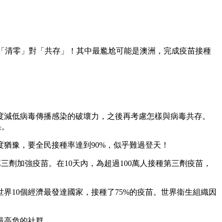
，「清零」對「共存」！其中最尷尬可能是澳洲，完成疫苗接種
度減低病毒傳播感染的破壞力，之後再考慮怎樣與病毒共存。
果。
猶豫，要全民接種率達到90%，似乎難過登天！
第三劑加強疫苗。在10天內，為超過100萬人接種第三劑疫苗，
界10個經濟最發達國家，接種了75%的疫苗。世界衞生組織因
最高危的社群。