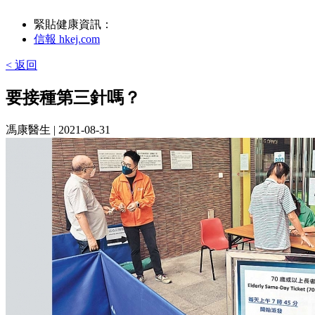
緊貼健康資訊：
信報 hkej.com
< 返回
要接種第三針嗎？
馮康醫生
| 2021-08-31