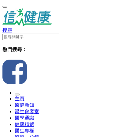
搜尋
熱門搜尋：
主頁
醫健新知
醫生會客室
醫學通識
健康精選
醫生專欄