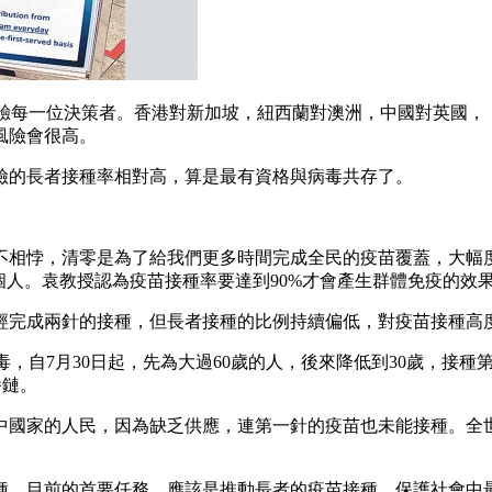
捨考驗每一位決策者。香港對新加坡，紐西蘭對澳洲，中國對英國
風險會很高。
險的長者接種率相對高，算是最有資格與病毒共存了。
不相悖，清零是為了給我們更多時間完成全民的疫苗覆蓋，大幅
7個人。袁教授認為疫苗接種率要達到90%才會產生群體免疫的效
經完成兩針的接種，但長者接種的比例持續偏低，對疫苗接種高度
毒，自7月30日起，先為大過60歲的人，後來降低到30歲，接種
播鏈。
國家的人民，因為缺乏供應，連第一針的疫苗也未能接種。全世
種。目前的首要任務，應該是推動長者的疫苗接種，保護社會中