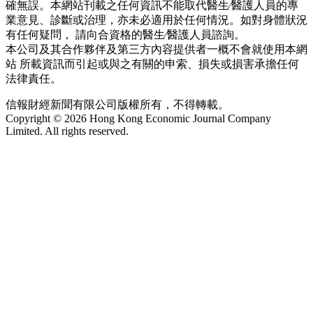
確無誤。本網站刊載之任何資訊不能取代醫生∕醫護人員的專
業意見、診斷或治理，亦未必適用於任何情況。如對身體狀況
有任何疑問， 請向合資格的醫生∕醫護人員諮詢。
本公司及其合作夥伴及第三方內容提供者一概不會就使用本網
站 所載資訊而引起或與之有關的申索、損失或損害承擔任何
法律責任。
信報財經新聞有限公司版權所有，不得轉載。
Copyright © 2026 Hong Kong Economic Journal Company
Limited. All rights reserved.