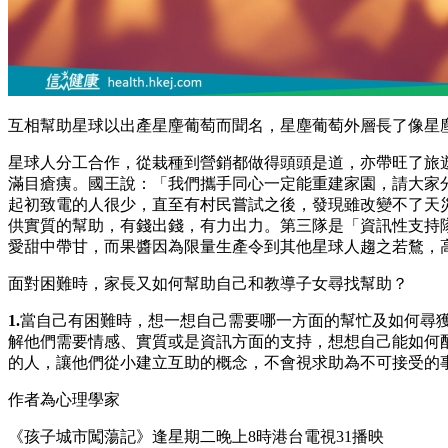
互相幫助星球以出產星麈葡萄而聞名，星塵葡萄外層長了像星
星球人分工合作，從栽種到營銷都做得頭頭是道，亦帶旺了旅
滿目瘡痍。國王說：「我們攜手同心一定能重建家園，請大家分
起初致電的人很少，直至有村民嘗試之後，發現雖改變不了天
供實質的幫助，有錢出錢，有力出力。第三隊是「資訊性支持
愛甜中帶甘，而果醬因為限量生產令到其他星球人趨之若鶩，
面對困難時，家長又如何幫助自己和教導子女尋找幫助？
1.
當自己有困難時，想一想自己需要哪一方面的幫忙及如何尋
解他們需要情感、實質或是資訊方面的支持，想想自己能如何
的人，讓他們從小建立互助的概念，不會視求助為不可接受的
作者為心理學家
《孩子城市闖蕩記》逢星期二晚上8時
港台電視31播映