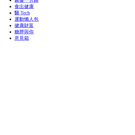
醫健一分鐘
食出健康
醫 Tech
運動懶人包
健康財富
糖胖與你
意見箱