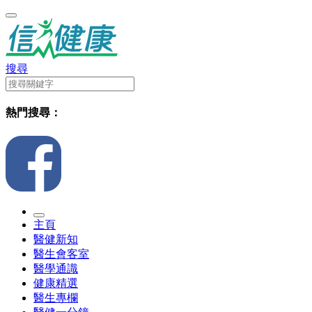
搜尋
熱門搜尋：
主頁
醫健新知
醫生會客室
醫學通識
健康精選
醫生專欄