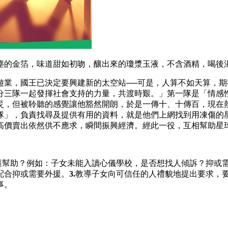
塵的金箔，味道甜如初吻，釀出來的瓊漿玉液，不含酒精，喝後
遊業，國王已決定要興建新的太空站──可是，人算不如天算，
三隊一起發揮社會支持的力量，共渡時艱。」第一隊是「情感性
災，但被聆聽的感覺讓他豁然開朗，於是一傳十、十傳百，現在
隊」，負責找尋及提供有用的資料，就是他們上網找到用凍傷的
高價賣出依然供不應求，瞬間振興經濟。經此一役，互相幫助星
獲幫助？例如：子女未能入讀心儀學校，是否想找人傾訴？抑或
配合抑或需要外援。
3.
教導子女向可信任的人禮貌地提出要求，
事。