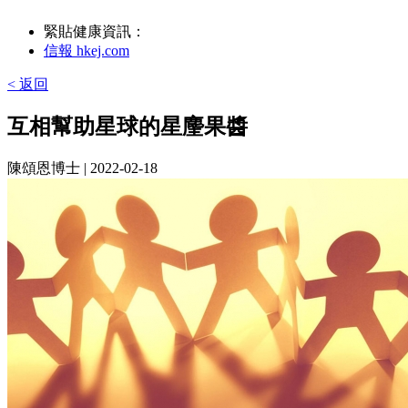
緊貼健康資訊：
信報 hkej.com
< 返回
互相幫助星球的星麈果醬
陳頌恩博士
| 2022-02-18