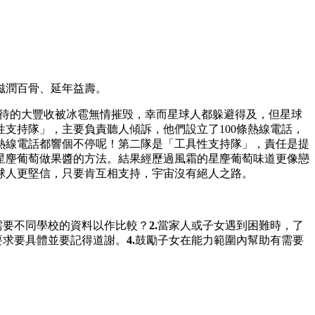
滋潤百骨、延年益壽。
期待的大豐收被冰雹無情摧毁，幸而星球人都躲避得及，但星球
支持隊」，主要負責聽人傾訴，他們設立了100條熱線電話，
熱線電話都響個不停呢！第二隊是「工具性支持隊」，責任是提
星麈葡萄做果醬的方法。結果經歷過風霜的星麈葡萄味道更像戀
球人更堅信，只要肯互相支持，宇宙沒有絕人之路。
需要不同學校的資料以作比較？
2.
當家人或子女遇到困難時，了
要求要具體並要記得道謝。
4.
鼓勵子女在能力範圍內幫助有需要