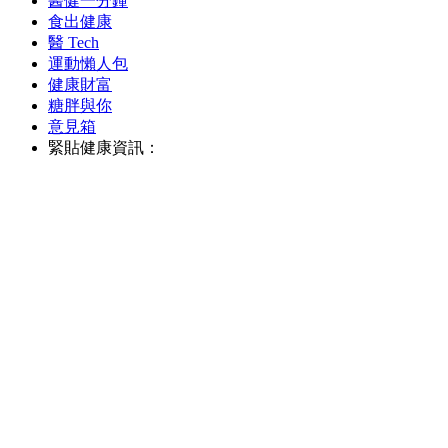
醫健一分鐘
食出健康
醫 Tech
運動懶人包
健康財富
糖胖與你
意見箱
緊貼健康資訊：