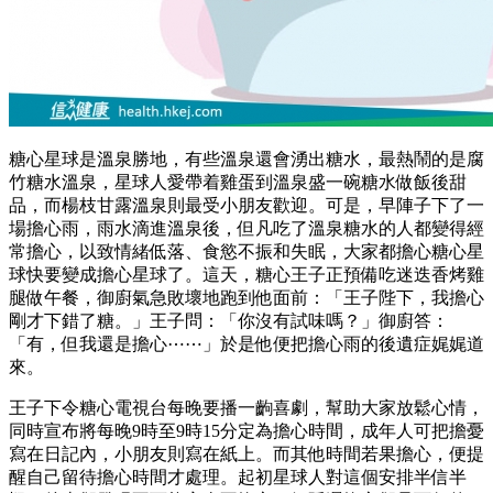
糖心星球是溫泉勝地，有些溫泉還會湧出糖水，最熱鬧的是腐
竹糖水溫泉，星球人愛帶着雞蛋到溫泉盛一碗糖水做飯後甜
品，而楊枝甘露溫泉則最受小朋友歡迎。可是，早陣子下了一
場擔心雨，雨水滴進溫泉後，但凡吃了溫泉糖水的人都變得經
常擔心，以致情緒低落、食慾不振和失眠，大家都擔心糖心星
球快要變成擔心星球了。這天，糖心王子正預備吃迷迭香烤雞
腿做午餐，御廚氣急敗壞地跑到他面前：「王子陛下，我擔心
剛才下錯了糖。」王子問：「你沒有試味嗎？」御廚答：
「有，但我還是擔心⋯⋯」於是他便把擔心雨的後遺症娓娓道
來。
王子下令糖心電視台每晚要播一齣喜劇，幫助大家放鬆心情，
同時宣布將每晚9時至9時15分定為擔心時間，成年人可把擔憂
寫在日記內，小朋友則寫在紙上。而其他時間若果擔心，便提
醒自己留待擔心時間才處理。起初星球人對這個安排半信半