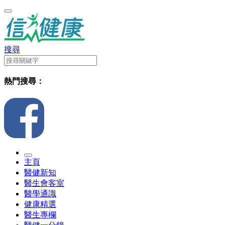
搜尋
熱門搜尋：
主頁
醫健新知
醫生會客室
醫學通識
健康精選
醫生專欄