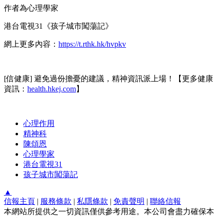
作者為心理學家
港台電視31《孩子城市闖蕩記》
網上更多內容：
https://t.rthk.hk/hvpkv
[信健康] 避免過份擔憂的建議，精神資訊派上場！【更多健康
資訊：
health.hkej.com
】
心理作用
精神科
陳頌恩
心理學家
港台電視31
孩子城市闖蕩記
▲
信報主頁
|
服務條款
|
私隱條款
|
免責聲明
|
聯絡信報
本網站所提供之一切資訊僅供參考用途。本公司會盡力確保本