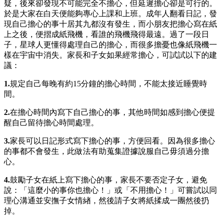
疑，後來卻發現不可能完全不擔心，但延遲擔心卻是可行的。
於是大家在白天便能夠專心上課和上班。成年人翻看日記，發
現自己擔心的事十居其九都沒有發生，而小朋友把擔心寫在紙
上之後，便摺成紙飛機，看誰的飛機飛得最遠。過了一段日
子，星球人更懂得處理自己的擔心，而很多擔憂也像紙飛機一
樣在宇宙中消失。家長和子女如果經常擔心，可試試以下的建
議：
1.
規定自己每晚有約15分鐘的擔心時間，不能太接近睡覺時
間。
2.
在擔心時間內寫下自己擔心的事，其他時間如感到擔心便提
醒自己留待擔心時間處理。
3.
家長可以日記形式寫下擔心的事，方便回看。因為很多擔心
的事都不會發生，此做法有助蒐集證據說服自己毋須過分擔
心。
4.
鼓勵子女在紙上寫下擔心的事，家長不要否定子女，避免
說：「這麼小的事你也擔心！」或「不用擔心！」可嘗試以同
理心溝通並安撫子女情緖，然後請子女將紙揉成一團然後扔
掉。