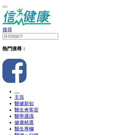
搜尋
熱門搜尋：
主頁
醫健新知
醫生會客室
醫學通識
健康精選
醫生專欄