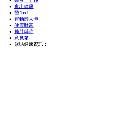
醫健一分鐘
食出健康
醫 Tech
運動懶人包
健康財富
糖胖與你
意見箱
緊貼健康資訊：