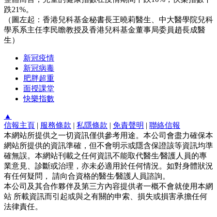
跌21%。
（圖左起：香港兒科基金秘書長王曉莉醫生、中大醫學院兒科
學系系主任李民瞻教授及香港兒科基金董事局委員趙長成醫
生）
新冠疫情
新冠病毒
肥胖超重
面授課堂
快樂指數
▲
信報主頁
|
服務條款
|
私隱條款
|
免責聲明
|
聯絡信報
本網站所提供之一切資訊僅供參考用途。本公司會盡力確保本
網站所提供的資訊準確，但不會明示或隱含保證該等資訊均準
確無誤。本網站刊載之任何資訊不能取代醫生∕醫護人員的專
業意見、診斷或治理，亦未必適用於任何情況。如對身體狀況
有任何疑問， 請向合資格的醫生∕醫護人員諮詢。
本公司及其合作夥伴及第三方內容提供者一概不會就使用本網
站 所載資訊而引起或與之有關的申索、損失或損害承擔任何
法律責任。