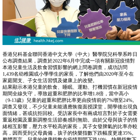
香港兒科基金聯同香港中文大學（中大）醫學院兒科學系昨日
公布調查結果，調查於2022年6月中完成一項有關新冠疫情對
本港兒童生活及飲食習慣影響的網上問卷調查，成功訪問
1,439名幼稚園或小學學生的家長，了解他們由2020年至今在
家庭開支、子女生活習慣及健康上的改變。
結果顯示本港兒童的飲食、睡眠、運動、打機習慣在新冠疫情
期間全線失守，導致超重和肥胖的比率增1.8倍，當中高小
（9-13歲）兒童的超重和肥胖比率更由疫情前的7%增至24%。
調查又發現，不少兒童未能適應恢復面授課堂，開學後出現負
面情緒，甚或抗拒回校。受訪家長中有兩成坦言對於子女需要
重返校園及重新調整生活節奏感到無助。由於父母與孩子的情
緒相互影響，壓力水平較高的家長，其子女發脾氣的比率亦較
高，因而受到父母責備，孩子的快樂指數下跌幅度更達35%。
整體而言，兒童的健康指數在疫情期間下跌10%，快樂指數下