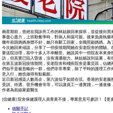
兩星期前，曾經在我診所工作的林姑娘回來探班，並從後街買
事盡心盡力，上班勤奮準時，對病人和藹可親。後來負責執藥
幾年前因媽媽身體不好，她只有辭工回家，全職照顧媽媽。為
今次她回來傾談，分享了一些疫情期間她在安老院舍的體驗。在
要送院治理，當中十多人不幸離世。她說其中一些院友本來身
訪，但其實已陷入昏迷，沒有溝通能力。林姑娘說到這裏，有
在第五波新冠疫情期間，安老院舍和殘疾院舍是重災區，佔總
們似乎是被忽略的一群，他們非常專業，除了平時的護理工作
意入行，她也做得有點氣餒。
近日新冠感染人數高企，第六波似乎如箭在弦。香港的安老服
受訓、待遇、晉升機會等等，可以讓員工一邊實踐，一邊進修
作者為前線家庭醫生
[信健康] 院舍保健護理人員青黃不接，專業意見可參詳！【更
德醫手記