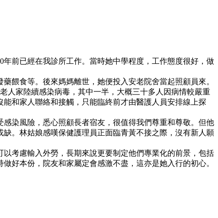
0年前已經在我診所工作。當時她中學程度，工作態度很好，做
發藥餵食等。後來媽媽離世，她便投入安老院舍當起照顧員來。
位老人家陸續感染病毒，其中一半，大概三十多人因病情較嚴重
沒能和家人聯絡和接觸，只能臨終前才由醫護人員安排線上探
受感染風險，悉心照顧長者宿友，很值得我們尊重和尊敬。但他
或缺。林姑娘感嘆保健護理員正面臨青黃不接之際，沒有新人願
可以考慮輸入外勞，長期來說更要制定他們專業化的前景，包括
持做好本份，院友和家屬定會感激不盡，這亦是她入行的初心。