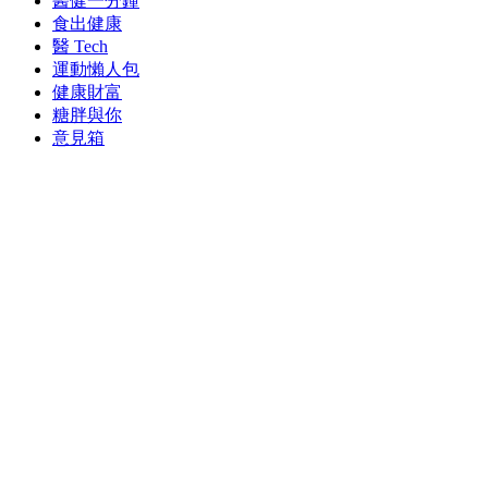
醫健一分鐘
食出健康
醫 Tech
運動懶人包
健康財富
糖胖與你
意見箱