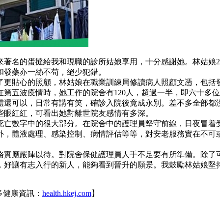
來著名的蛋撻給我和現職的診所姑娘享用，十分感謝她。林姑娘2
和發藥亦一絲不苟，絕少犯錯。
了更貼心的照顧，林姑娘在職業訓練局修讀病人照顧文憑，包括
第五波疫情時，她工作的院舍有120人，超過一半，即六十多
體還可以，日常有講有笑，確診入院後竟成永別。差不多全部都
些眼紅紅，可看出她對離世院友感情有多深。
死亡數字中的很大部分。在院舍中的護理員堅守前線，日夜冒着
外，體液處理、感染控制、病情評估等等，對安老服務實在不可
務實應嚴陣以待。對院舍保健護理員人手不足要有所準備。除了
，好讓有志入行的新人，能夠看到晉升的願景。我鼓勵林姑娘堅
多健康資訊：
health.hkej.com
】