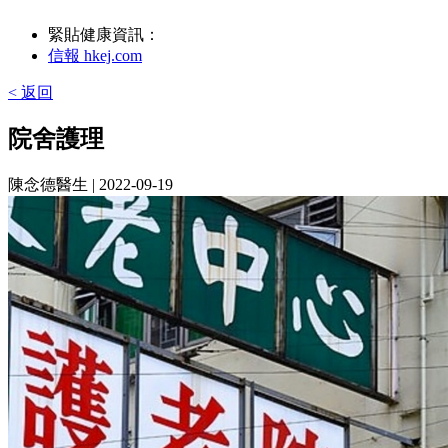
緊貼健康資訊：
信報 hkej.com
< 返回
院舍護理
陳念德醫生
| 2022-09-19