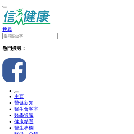
搜尋
熱門搜尋：
主頁
醫健新知
醫生會客室
醫學通識
健康精選
醫生專欄