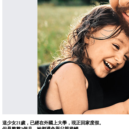
這少女21歲，已經在外國上大學，現正回家度假。
但是整整3個月，她都避免與父親接觸。