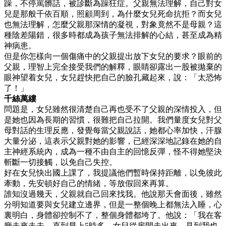
躁，不停罵髒話，被診斷為躁狂症。父親無法理解，自己對女
兒是那般千依百順，照顧周到，為什麼女兒死命抗拒？而女兒
也無法理解，怎麼父親那深情的凝視，對象竟然不是母親？這
種陰差陽錯，很多時都成為孩子無法排解的心結，甚至成為精
神病患。
但是你怎樣向一個傷痛中的父親提出放下女兒的要求？眼前的
父親，理智上完全接受我們的解釋，眼睛卻露出一股被拋棄的
眼神望着女兒，女兒趕快把自己的臉孔藏起來，說：「太恐怖
了！」
千絲萬縷
問題是，女兒雖然很清楚自己再也受不了父親的深情投入，但
是她也因為長期的習慣，很難把自己拉開。我們量度女兒對父
母對話的生理反應，發覺每當父親說話，她都心率加快，汗腺
大量分泌，這表示父親對她的影響，已經深深地記錄在她的自
主神經系統內，成為一種不由自主的回憶反彈，怪不得她堅決
斬斷一切接觸，以免自己失控。
好在女兒快出國上課了，我提議他們暫時保持距離，以免彼此
牽動，先安頓好自己的情緒，等放假回來再算。
誰知沒過幾天，父親就自己回來找我。他說那天會面後，雖然
分明知道要與女兒建立邊界，但是一整個晚上都無法入睡，心
裏明白，身體卻控制不了，整個身體都垮了。他說：「我在客
廳走來走去，直到早上5時多，女兒從房間走出來，見到我也