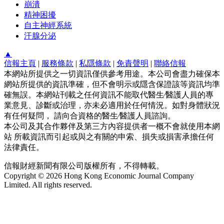
崩潰
精神困擾
自主神經系統
汗腺分泌
▲
信報主頁
|
服務條款
|
私隱條款
|
免責聲明
|
聯絡信報
本網站所提供之一切資訊僅供參考用途。本公司會盡力確保本
網站所提供的資訊準確，但不會明示或隱含保證該等資訊均準
確無誤。本網站刊載之任何資訊不能取代醫生∕醫護人員的專
業意見、診斷或治理，亦未必適用於任何情況。如對身體狀況
有任何疑問， 請向合資格的醫生∕醫護人員諮詢。
本公司及其合作夥伴及第三方內容提供者一概不會就使用本網
站 所載資訊而引起或與之有關的申索、損失或損害承擔任何
法律責任。
信報財經新聞有限公司版權所有，不得轉載。
Copyright © 2026 Hong Kong Economic Journal Company
Limited. All rights reserved.