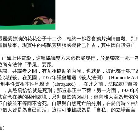
張國榮飾演的花花公子十二少，相約一起吞食鴉片殉情自殺。到
構故事。現實中的梅艷芳與張國榮皆已作古，其中因自殺身亡「先
pact）。正如上述電影，這種協議雙方未必都能履行，於是帶來一
位尚有法律「手尾」要跟。
共謀。共謀者之間，有互相協助的內涵，也就是，彼此都干犯了
殺。在英國，1957年議會通過《殺人法例》（Homicide 
將自殺的刑事性質根本性地廢除（abrogated）。在此之前，法
nt to kill），其懲罰恰恰就是死刑；那豈非正中下懷？另一方面，
法官念在她的困難處境，只判處監禁3個月；但內務大臣為無依
不自殺並不等同不會死。自殺與自然死亡的分別，在於何時？由
每個人皆是為自己而活」這種可能被認為是「自私」的立場而言
售）