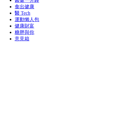
醫健一分鐘
食出健康
醫 Tech
運動懶人包
健康財富
糖胖與你
意見箱