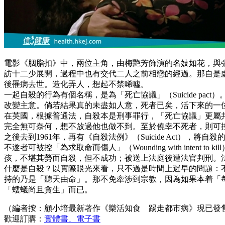
電影《胭脂扣》中，兩位主角，由梅艷芳飾演的名妓如花，與
訪十二少展開，過程中也有交代二人之前相戀的經過。那自是虛
後罹病去世。造化弄人，想起不禁唏噓。
一起自殺的行為有個名稱，是為「死亡協議」（Suicide 
改變主意。倘若結果真的未盡如人意，死者已矣，活下來的一
在英國，根據普通法，自殺本是刑事罪行，「死亡協議」更屬
完全無可奈何，想不放過他也做不到。至於僥幸不死者，則可控以謀
之後去到1961年，再有《自殺法例》（Suicide Act），
不遂者可被控「為求取命而傷人」（Wounding with inte
孩，不堪其勞而自殺，但不成功；被送上法庭後遭法官判刑。
什麼是自殺？以實際眼光來看，只不過是時間上遲早的問題：
持的乃是「聽天由命」。那不免牽涉到宗教，因為如果本着「
「螻蟻尚且貪生」而已。
（編者按：顧小培最新著作《樂活知食 踢走都市病》現已發
歡迎訂購：
實體書、電子書