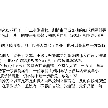
頭來如花死了，十二少則獲救。劇情由已成鬼魂的如花返陽間尋
走一步」的卻是張國榮，梅艷芳同年（2003）相隔約8個月
死一存的遺憾收場。那可以是因為出了意外，也可以是其中一方臨時
為他人「助殺」之罪。不過，對於成功赴黃泉的那人而言，法律
Act），把死亡協議參與者的罪行，由謀殺降為誤殺。
院處理自殺的原則性方式可說是既荒唐無稽、亦有欠人道。一方面，自殺
1920年曾有一宗實例案件。一位家庭主婦因為須照顧14名未成年小
的孩子們着想，仍不得不進一步赦免，放她回家。
誰操刀？以至是不是由個人自己控制？換言之，反對自殺者所堅
，在宗教以外，並沒有「不容許自殺」的道理，最多只是一句