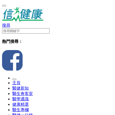
搜尋
熱門搜尋：
主頁
醫健新知
醫生會客室
醫學通識
健康精選
醫生專欄