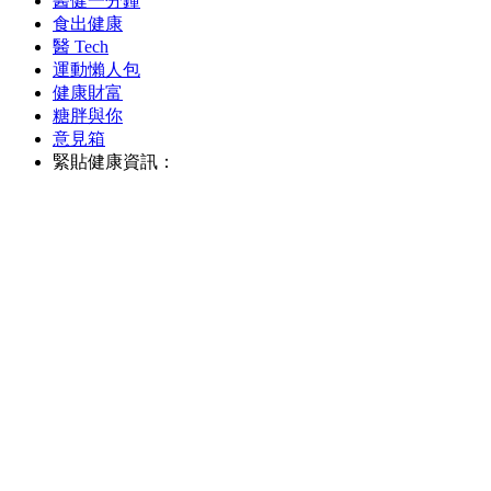
醫健一分鐘
食出健康
醫 Tech
運動懶人包
健康財富
糖胖與你
意見箱
緊貼健康資訊：