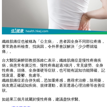
纖維肌痛症也被稱為「公主病」，患者因全身不同部位疼痛，
要常跑各科檢查、找病因，令外界會誤解決「少少嘢就嗌
痛」。
台大醫院麻醉部教授孫維仁表示，纖維肌痛症是慢性疼痛疾
病，病患常有廣泛性、慢性疼痛超過3個月，常見疲勞、全身
性疼痛、頭痛、全身僵硬等症狀，也可能有認知功能障礙、記
憶衰退、憂鬱、焦慮等。
纖維肌痛症若合併失眠，恐加重疼感，應尋求治療，除用藥，
病友應正確認知疾病、規律運動，甚至透過心理治療等改善症
狀。
如超果三個月就屬於慢性疼痛，建議盡快求醫。