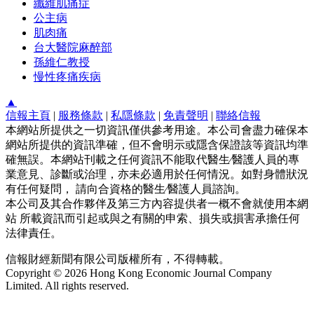
纖維肌痛症
公主病
肌肉痛
台大醫院麻醉部
孫維仁教授
慢性疼痛疾病
▲
信報主頁
|
服務條款
|
私隱條款
|
免責聲明
|
聯絡信報
本網站所提供之一切資訊僅供參考用途。本公司會盡力確保本
網站所提供的資訊準確，但不會明示或隱含保證該等資訊均準
確無誤。本網站刊載之任何資訊不能取代醫生∕醫護人員的專
業意見、診斷或治理，亦未必適用於任何情況。如對身體狀況
有任何疑問， 請向合資格的醫生∕醫護人員諮詢。
本公司及其合作夥伴及第三方內容提供者一概不會就使用本網
站 所載資訊而引起或與之有關的申索、損失或損害承擔任何
法律責任。
信報財經新聞有限公司版權所有，不得轉載。
Copyright © 2026 Hong Kong Economic Journal Company
Limited. All rights reserved.