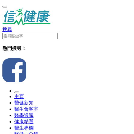
搜尋
熱門搜尋：
主頁
醫健新知
醫生會客室
醫學通識
健康精選
醫生專欄