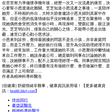
在苦苦努力準備懷孕幾年後，經歷一次又一次流產的痛苦，決
心要幫小恩渡過此難關。芝芝知道小恩流產之事後，一直陪伴
她旁，不時相約外出，大時大節會邀請小恩夫婦到其家中作
客。但是小恩的低落情緒似乎沒好轉過來，芝芝在聚會時，發
現她偶然會突然消失半個小時，再現身時，雙眼紅腫，眼泛淚
光。芝芝明白到，僅靠自己的關心之情，不能帶小恩走出陰
霾，遂苦口婆心勸小恩求診。
小恩來到診所，覺得最困擾的問題不是生小孩，亦非家庭問
題，而是工作壓力。她於銀行任職，晉升為分區助理經理不到
半年，經常加班，工作量大增讓她吃不消。小恩覺得抑鬱情緒
來自工作壓力，她說身處公司，總是聽到同事在討論她的表
現，說她辦事不力，配不上當助理經理一職。同事的閒言閒語
教她心神不安，終日擔憂有沒有做錯什麼、會否做漏什麼、是
否滿足了上司期望……
作者為精神科專科醫生
[信健康] 舒緩情緒非難事，健康資訊派用場！【更多健康資
訊：
health.hkej.com
】
伴你同行
麥棨諾醫生
精神科專科醫生