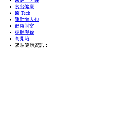
醫健一分鐘
食出健康
醫 Tech
運動懶人包
健康財富
糖胖與你
意見箱
緊貼健康資訊：