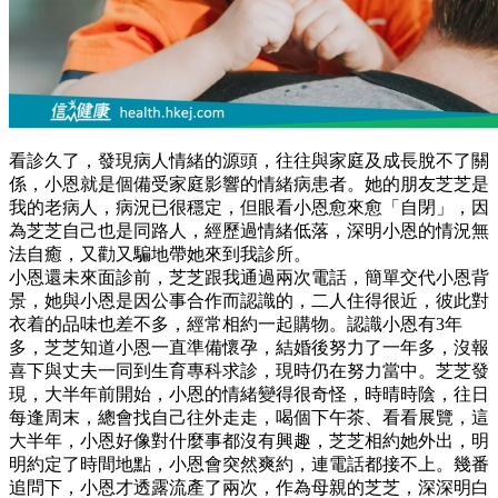
看診久了，發現病人情緒的源頭，往往與家庭及成長脫不了關
係，小恩就是個備受家庭影響的情緒病患者。她的朋友芝芝是
我的老病人，病況已很穩定，但眼看小恩愈來愈「自閉」，因
為芝芝自己也是同路人，經歷過情緒低落，深明小恩的情況無
法自癒，又勸又騙地帶她來到我診所。
小恩還未來面診前，芝芝跟我通過兩次電話，簡單交代小恩背
景，她與小恩是因公事合作而認識的，二人住得很近，彼此對
衣着的品味也差不多，經常相約一起購物。認識小恩有3年
多，芝芝知道小恩一直準備懷孕，結婚後努力了一年多，沒報
喜下與丈夫一同到生育專科求診，現時仍在努力當中。芝芝發
現，大半年前開始，小恩的情緒變得很奇怪，時晴時陰，往日
每逢周末，總會找自己往外走走，喝個下午茶、看看展覽，這
大半年，小恩好像對什麼事都沒有興趣，芝芝相約她外出，明
明約定了時間地點，小恩會突然爽約，連電話都接不上。幾番
追問下，小恩才透露流產了兩次，作為母親的芝芝，深深明白