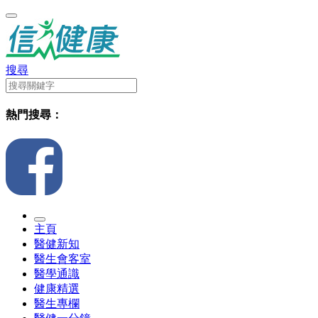
搜尋
熱門搜尋：
主頁
醫健新知
醫生會客室
醫學通識
健康精選
醫生專欄