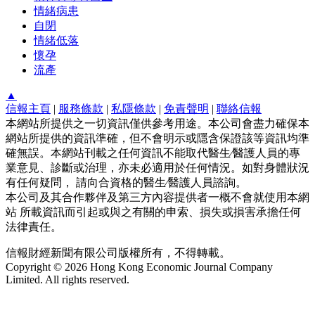
情緒病患
自閉
情緒低落
懷孕
流產
▲
信報主頁
|
服務條款
|
私隱條款
|
免責聲明
|
聯絡信報
本網站所提供之一切資訊僅供參考用途。本公司會盡力確保本
網站所提供的資訊準確，但不會明示或隱含保證該等資訊均準
確無誤。本網站刊載之任何資訊不能取代醫生∕醫護人員的專
業意見、診斷或治理，亦未必適用於任何情況。如對身體狀況
有任何疑問， 請向合資格的醫生∕醫護人員諮詢。
本公司及其合作夥伴及第三方內容提供者一概不會就使用本網
站 所載資訊而引起或與之有關的申索、損失或損害承擔任何
法律責任。
信報財經新聞有限公司版權所有，不得轉載。
Copyright © 2026 Hong Kong Economic Journal Company
Limited. All rights reserved.