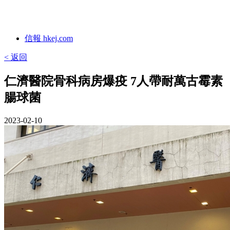
信報 hkej.com
< 返回
仁濟醫院骨科病房爆疫 7人帶耐萬古霉素
腸球菌
2023-02-10