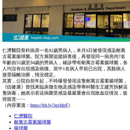
仁濟醫院骨科病房一名82歲男病人，本月6日被發現感染耐萬
古霉素腸球菌。院方展開追蹤篩查後，再發現同一病房內7名
年齡由52歲至94歲的男病人，確診帶有耐萬古霉素腸球菌，各
人均沒有出現感染病徵。當中1名病人早前已出院，其餘病人
接受隔離治療，情況穩定。
其實，公院自前年起，不時爆發發現這隻耐萬古霉素腸球菌，
《信健康》曾找來臨床微生物及感染學專科醫生王建芳拆解這
隻病毒，她表示若這病菌受感染最嚴重會出現敗血症情況，值
得留意⋯⋯
（內容重溫：
https://bit.ly/3qvldpF
）
仁濟醫院
耐萬古霉素腸球菌
腸球菌