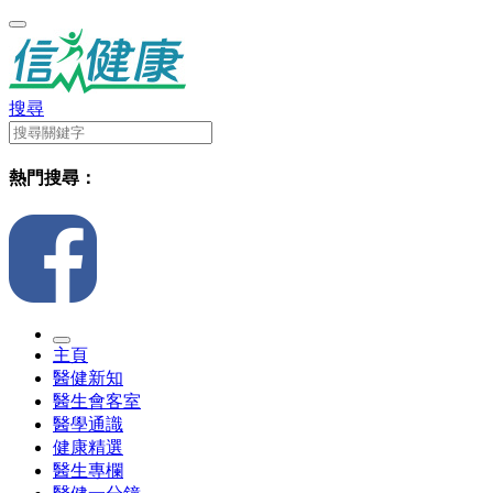
搜尋
熱門搜尋：
主頁
醫健新知
醫生會客室
醫學通識
健康精選
醫生專欄