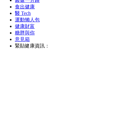
醫健一分鐘
食出健康
醫 Tech
運動懶人包
健康財富
糖胖與你
意見箱
緊貼健康資訊：