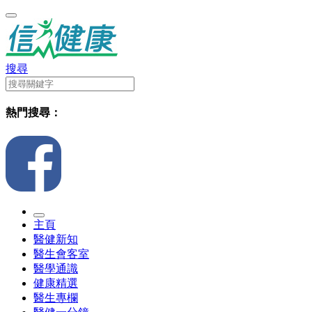
搜尋
熱門搜尋：
主頁
醫健新知
醫生會客室
醫學通識
健康精選
醫生專欄