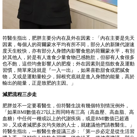
符醫生指出，肥胖主要分內在及外在因素：「內在主要是先天
因素，每個人的荷爾蒙水平均有所不同，部分人的新陳代謝速
度天生較快，亦有部分人身體內影響食慾的荷爾蒙水平，有別
於其他人，於是有人進食少量食物已感飽肚，但卻有人食很多
也不飽，這些均會影響人的肥瘦；外在因素則是指飲食及運動
習慣，簡單來說就是『一入一出』，如果喜歡甜食或肥膩食
物，又或是運動量較少，歸根究底就是進入身體的能量，高於
輸出的能量，正是致肥的主因。」
減肥流程三步走
肥胖並不一定要看醫生，但符醫生說有幾個特別情況例外，
「如果BMI數值在27以上而同時有三高（高血壓、高血脂、高
血糖）中任何一種或以上的代謝疾病，或是BMI數值已超過
30，又或者減肥多次均失敗的人士，就建議他們請教醫生。」
符醫生指出，一般醫生會提議三步：「第一步必定是從生活習