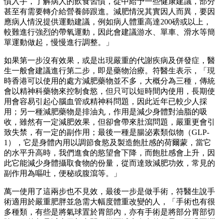
慣入手，了解病人的飲食習慣，從中給予一些健康建議，部分
甚至有需要轉介給營養師跟進。減肥情況其實因人而異，要因
應病人情況提供運動建議，例如病人體重高達200磅或以上，
較難進行強烈的帶氧運動，因此會建議游水、單車、滑水等簡
單運動做起，慢慢進行調整。」
如果第一步沒有效果，或是出現嚴重的代謝疾病及併發症，醫
生一般會建議進行第二步，即是藥物治療。符醫生表示，「現
時香港可以使用的處方減肥藥物並不多，大概分為三種，傳統
會以精神科藥物來控制食慾，但只可以短時間內使用，長期使
用會容易引起心腦血管或精神科問題，因此近年已較少人採
用；另一種減肥藥物是排油丸，作用是減少身體對油脂的吸
收，雖然有一定減肥效果，但卻會帶來肚瀉問題，嚴重更會引
致失禁，有一定的副作用；最後一種是腸泌素類似物（GLP-
1），它是身體內用以調節食慾及製造飽肚感的荷爾蒙，當它
的水平升高時，我們進食的慾望會下降，而飽肚感會上升，因
此它能減少身體攝取食物的份量，從而達致減肥功效，常見的
副作用為嘔吐，便秘或腹瀉等。」
萬一使用了這兩步也不見效，最後一步是做手術，符醫生說手
術適用於嚴重肥胖並急需大幅度體重改變的人，「手術也有很
多種類，有些是將氣球置於胃部內，亦有手術是將部分胃部切