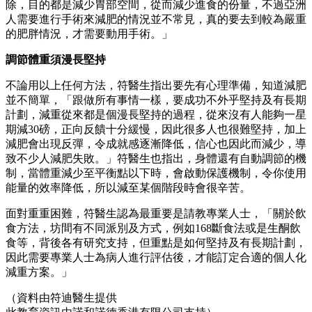
除，目的都是減少胃部空間，從而減少進食的份量，不過亞洲
人需要進行手術來減肥的情況並不常見，真的要去到較為嚴重
的肥胖情況，才需要動用手術。」
調節體重須漫長堅持
不論用以上任何方法，符醫生指出要先有心理準備，知道減肥
並不簡單，「跟做所有事情一樣，要成功不外乎堅持及有長期
計劃，減重從來都是個漫長堅持的過程，從來沒有人能夠一星
期減30磅，正向反饋十分緩慢，因此很多人也很難堅持，加上
減肥會出現反彈，令成就感逐漸降低，信心也因此而減少，導
致不少人減肥失敗。」符醫生也指出，身體還有自動調節的機
制，當體重減少至平衡點以下時，會啟動保護機制，令你使用
能量的效率降低，所以減至某個階段時會很辛苦。
面對重重困難，符醫生認為最重要是請教專業人士，「關於飲
食方法，坊間有不同派別及方式，例如168斷食法或是生酮飲
食等，背後各有研究支持，但重點是如何堅持及有長期計劃，
因此需要專業人士為病人進行評估後，才能訂定合適的個人化
減重方案。」
（資料由符迪醫生提供