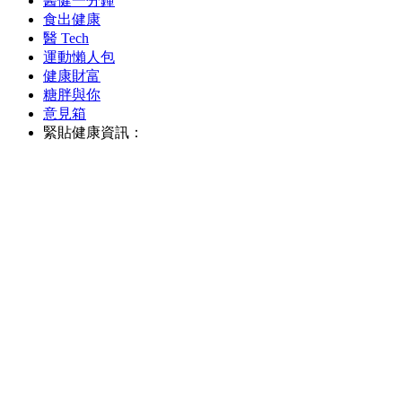
醫健一分鐘
食出健康
醫 Tech
運動懶人包
健康財富
糖胖與你
意見箱
緊貼健康資訊：