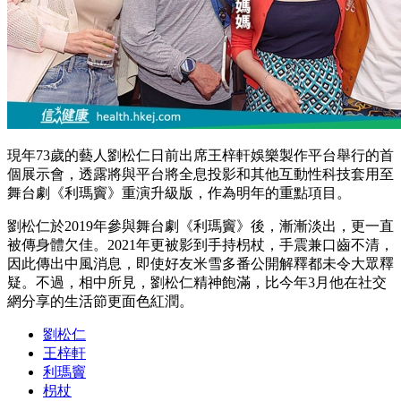
現年73歲的藝人劉松仁日前出席王梓軒娛樂製作平台舉行的首
個展示會，透露將與平台將全息投影和其他互動性科技套用至
舞台劇《利瑪竇》重演升級版，作為明年的重點項目。
劉松仁於2019年參與舞台劇《利瑪竇》後，漸漸淡出，更一直
被傳身體欠佳。2021年更被影到手持枴杖，手震兼口齒不清，
因此傳出中風消息，即使好友米雪多番公開解釋都未令大眾釋
疑。不過，相中所見，劉松仁精神飽滿，比今年3月他在社交
網分享的生活節更面色紅潤。
劉松仁
王梓軒
利瑪竇
枴杖