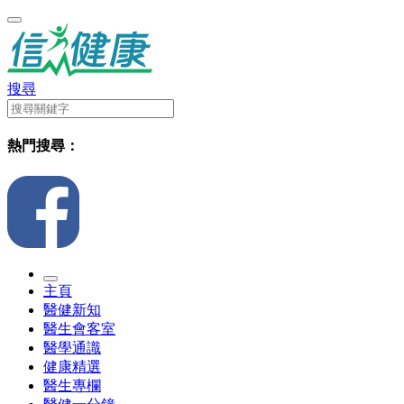
搜尋
熱門搜尋：
主頁
醫健新知
醫生會客室
醫學通識
健康精選
醫生專欄