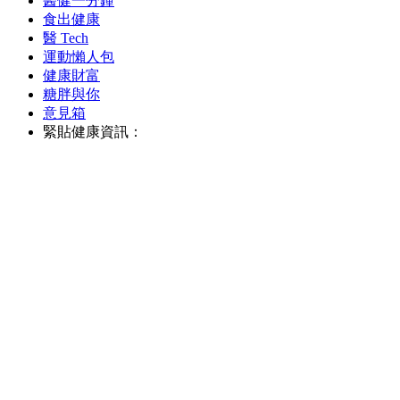
醫健一分鐘
食出健康
醫 Tech
運動懶人包
健康財富
糖胖與你
意見箱
緊貼健康資訊：