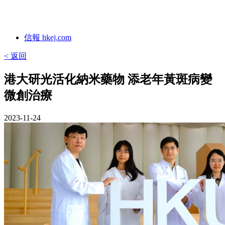
信報 hkej.com
< 返回
港大研光活化納米藥物 添老年黃斑病變
微創治療
2023-11-24