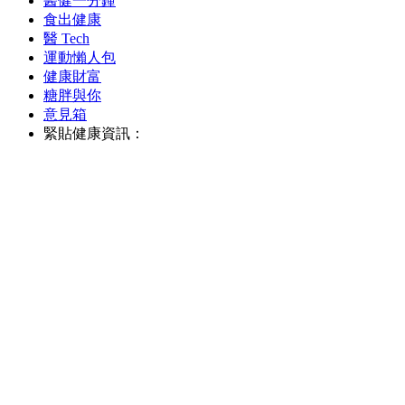
醫健一分鐘
食出健康
醫 Tech
運動懶人包
健康財富
糖胖與你
意見箱
緊貼健康資訊：