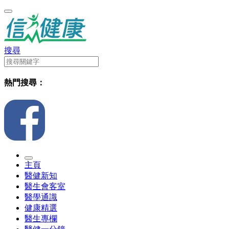
搜尋
熱門搜尋：
主頁
醫健新知
醫生會客室
醫學通識
健康精選
醫生專欄