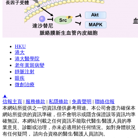
HKU
港大
港大醫學院
老年黃斑病變
靜脈注射
眼疾
微創治療
▲
信報主頁
|
服務條款
|
私隱條款
|
免責聲明
|
聯絡信報
本網站所提供之一切資訊僅供參考用途。本公司會盡力確保本
網站所提供的資訊準確，但不會明示或隱含保證該等資訊均準
確無誤。本網站刊載之任何資訊不能取代醫生∕醫護人員的專
業意見、診斷或治理，亦未必適用於任何情況。如對身體狀況
有任何疑問， 請向合資格的醫生∕醫護人員諮詢。