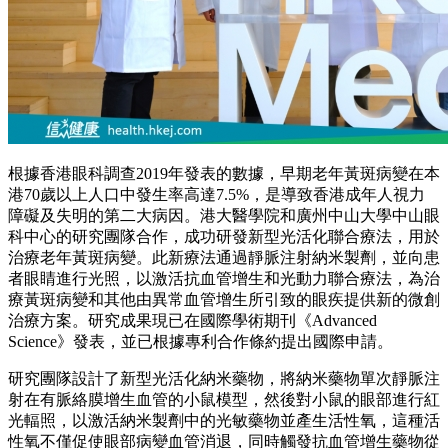
根據香港眼科調查2019年發表的數據，早期老年黃斑病變在本
港70歲以上人口中發生率高達7.5%，是導致香港成年人視力
障礙及失明的第二大病因。港大醫學院和廣州中山大學中山眼
科中心的研究團隊合作，成功研發新型光活化聯合療法，用於
治療老年黃斑病變。此新療法通過靜脈注射納米製劑，並向患
者眼睛進行光照，以激活抗血管增生和光動力聯合療法，為治
療黃斑病變和其他由異常血管增生所引致的眼疾提供新的微創
治療方案。研究成果現已在國際學術期刊《Advanced
Science》發表，並已根據專利合作條約提出國際申請。
研究團隊設計了新型光活化納米藥物，將納米藥物單次靜脈注
射在有脈絡膜增生血管的小鼠模型，然後對小鼠的眼部進行紅
光輻照，以激活納米製劑中的光敏藥物並產生活性氧，這種活
性氧不僅促使眼部病變血管消退，同時觸發抗血管增生藥物從