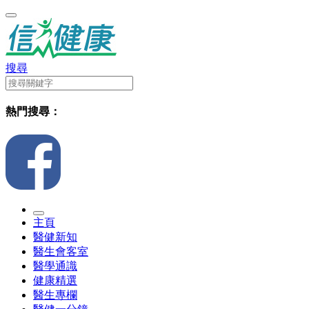
搜尋
熱門搜尋：
主頁
醫健新知
醫生會客室
醫學通識
健康精選
醫生專欄