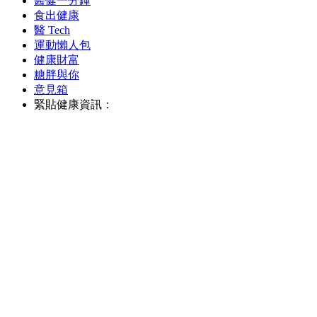
醫健一分鐘
食出健康
醫 Tech
運動懶人包
健康財富
糖胖與你
意見箱
緊貼健康資訊：