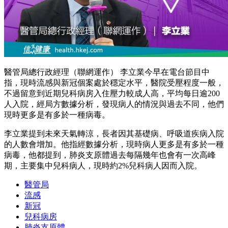
醫管局總行政經理（聯網運作） 李立業今早在電台節目中
指，現時流感與新冠個案處於穩定水平，醫院受壓程度一般，
不過留意到近期兒科病房入住壓力較成人高，平均每日逾200
人入院，經局方數據分析，發現病人的情況與過去不同，他們
現時更多是有多於一種病毒。
李立業提到未來天氣轉涼，長者因其基礎病、呼吸道疾病入院
的人數會增加。他指經數據分析，現時病人更多是有多於一種
病毒，他都提到，肺炎支原體過去每隔幾年也會有一次高峰
期，主要集中兒科病人，現時約2%兒科病人因而入院。
醫管局
流感
新冠
兒科病房
肺炎支原體