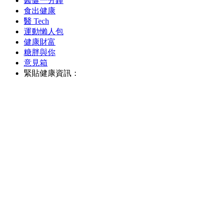
醫健一分鐘
食出健康
醫 Tech
運動懶人包
健康財富
糖胖與你
意見箱
緊貼健康資訊：