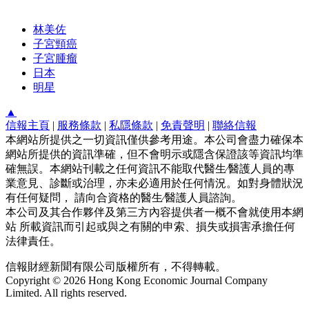
林美佐
子宮頸癌
子宮腫瘤
日本
明星
▲
信報主頁
|
服務條款
|
私隱條款
|
免責聲明
|
聯絡信報
本網站所提供之一切資訊僅供參考用途。本公司會盡力確保本
網站所提供的資訊準確，但不會明示或隱含保證該等資訊均準
確無誤。本網站刊載之任何資訊不能取代醫生∕醫護人員的專
業意見、診斷或治理，亦未必適用於任何情況。如對身體狀況
有任何疑問， 請向合資格的醫生∕醫護人員諮詢。
本公司及其合作夥伴及第三方內容提供者一概不會就使用本網
站 所載資訊而引起或與之有關的申索、損失或損害承擔任何
法律責任。
信報財經新聞有限公司版權所有，不得轉載。
Copyright © 2026 Hong Kong Economic Journal Company
Limited. All rights reserved.