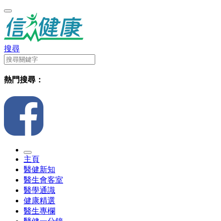
搜尋
熱門搜尋：
主頁
醫健新知
醫生會客室
醫學通識
健康精選
醫生專欄