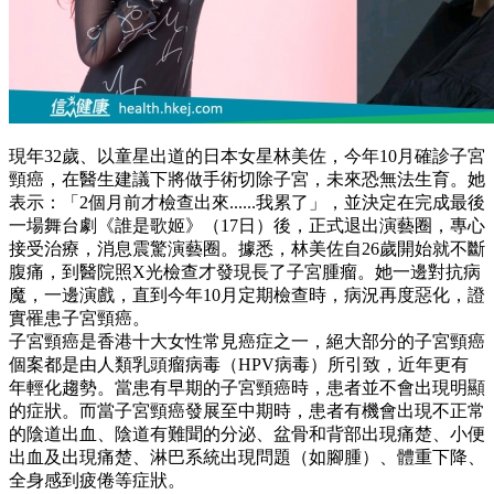
現年32歲、以童星出道的日本女星林美佐，今年10月確診子宮
頸癌，在醫生建議下將做手術切除子宮，未來恐無法生育。她
表示：「2個月前才檢查出來......我累了」，並決定在完成最後
一場舞台劇《誰是歌姬》（17日）後，正式退出演藝圈，專心
接受治療，消息震驚演藝圈。據悉，林美佐自26歲開始就不斷
腹痛，到醫院照X光檢查才發現長了子宮腫瘤。她一邊對抗病
魔，一邊演戲，直到今年10月定期檢查時，病況再度惡化，證
實罹患子宮頸癌。
子宮頸癌是香港十大女性常見癌症之一，絕大部分的子宮頸癌
個案都是由人類乳頭瘤病毒（HPV病毒）所引致，近年更有
年輕化趨勢。當患有早期的子宮頸癌時，患者並不會出現明顯
的症狀。而當子宮頸癌發展至中期時，患者有機會出現不正常
的陰道出血、陰道有難聞的分泌、盆骨和背部出現痛楚、小便
出血及出現痛楚、淋巴系統出現問題（如腳腫）、體重下降、
全身感到疲倦等症狀。