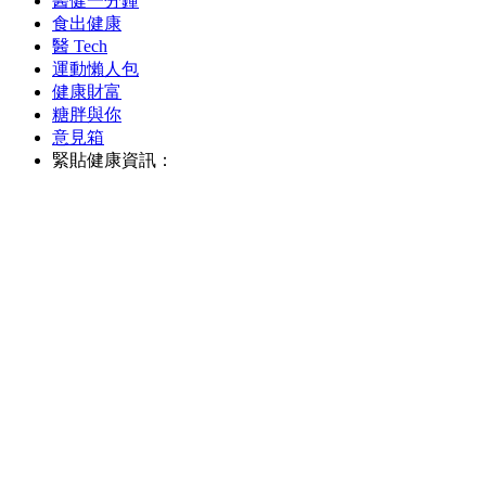
醫健一分鐘
食出健康
醫 Tech
運動懶人包
健康財富
糖胖與你
意見箱
緊貼健康資訊：