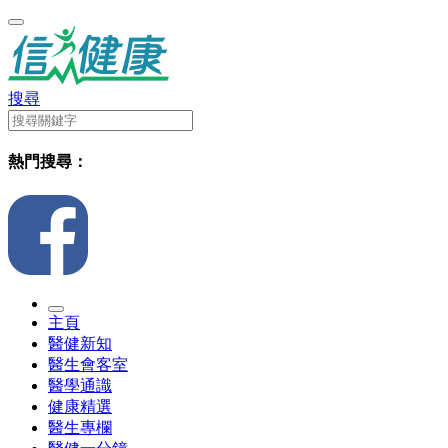
搜尋
熱門搜尋：
主頁
醫健新知
醫生會客室
醫學通識
健康精選
醫生專欄