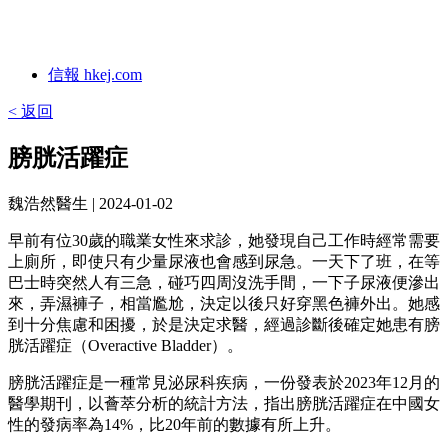
信報 hkej.com
< 返回
膀胱活躍症
魏浩然醫生
| 2024-01-02
早前有位30歲的職業女性來求診，她發現自己工作時經常需要
上廁所，即使只有少量尿液也會感到尿急。一天下了班，在等
巴士時突然人有三急，碰巧四周沒洗手間，一下子尿液便滲出
來，弄濕褲子，相當尷尬，決定以後只好穿黑色褲外出。她感
到十分焦慮和困擾，於是決定求醫，經過診斷後確定她患有膀
胱活躍症（Overactive Bladder）。
膀胱活躍症是一種常見泌尿科疾病，一份發表於2023年12月的
醫學期刊，以薈萃分析的統計方法，指出膀胱活躍症在中國女
性的發病率為14%，比20年前的數據有所上升。