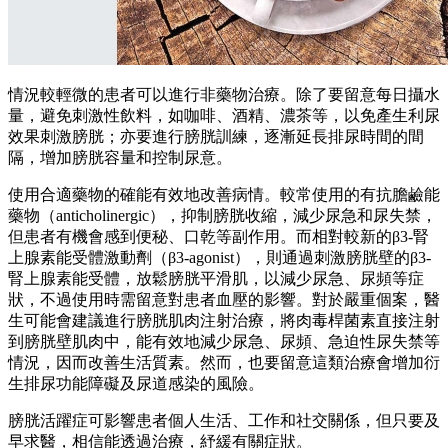
情況較輕微的患者可以進行非藥物治療。除了要留意每日攝水
量，避免刺激性飲料，如咖啡、酒精、濃茶等，以免產生利尿
效果刺激膀胱；亦要進行膀胱訓練，逐漸延長排尿時間的間
隔，增加膀胱容量和控制尿意。
使用合適藥物的確能有效地改善病情。較常使用的有抗膽鹼能
藥物（anticholinergic），抑制膀胱收縮，減少尿急和尿失禁，
但患者有機會感到便秘、口乾等副作用。而相對較新的β3-腎
上腺素能受體激動劑（β3-agonist），則通過刺激膀胱壁的β3-
腎上腺素能受體，放鬆膀胱平滑肌，以減少尿急、尿頻等症
狀，不過使用時需留意對患者血壓的影響。對於嚴重個案，醫
生可能會建議進行膀胱肌肉注射治療，將肉毒桿菌素直接注射
到膀胱壁肌肉中，能有效地減少尿急、尿頻、急迫性尿失禁等
情況，因而改善生活質素。然而，也要留意這類治療會增加衍
生排尿功能障礙及尿道感染的風險。
膀胱活躍症可影響患者個人生活、工作和社交關係，但只要及
早求醫，相信能透過治療，紓緩有關症狀。