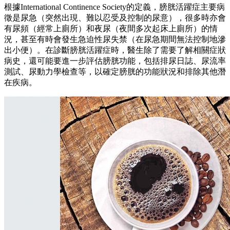
根據International Continence Society的定義，膀胱活躍症主要病
徵是尿急（突然出現、難以忍受及控制的尿意），很多時亦會
有尿頻（經常上廁所）和夜尿（夜間多次起床上廁所）的情
況，甚至有時會發生急迫性尿失禁（在尿急期間無法控制地滲
出小便）。在診斷膀胱活躍症時，醫生除了需要了解相關症狀
病史，還可能要進一步評估膀胱功能，包括排尿日誌、尿流率
測試、尿動力學檢查等，以確定膀胱的功能狀況和排除其他潛
在疾病。