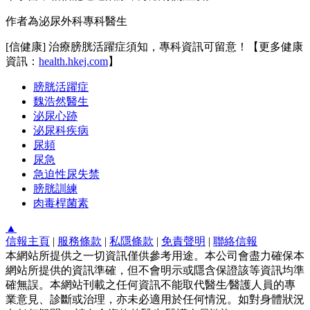
作者為泌尿外科專科醫生
[信健康] 治療膀胱活躍症須知，專科資訊可留意！【更多健康
資訊：
health.hkej.com
】
膀胱活躍症
魏浩然醫生
泌尿心跡
泌尿科疾病
尿頻
尿急
急迫性尿失禁
膀胱訓練
肉毒桿菌素
▲
信報主頁
|
服務條款
|
私隱條款
|
免責聲明
|
聯絡信報
本網站所提供之一切資訊僅供參考用途。本公司會盡力確保本
網站所提供的資訊準確，但不會明示或隱含保證該等資訊均準
確無誤。本網站刊載之任何資訊不能取代醫生∕醫護人員的專
業意見、診斷或治理，亦未必適用於任何情況。如對身體狀況