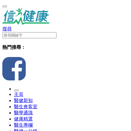
搜尋
熱門搜尋：
主頁
醫健新知
醫生會客室
醫學通識
健康精選
醫生專欄