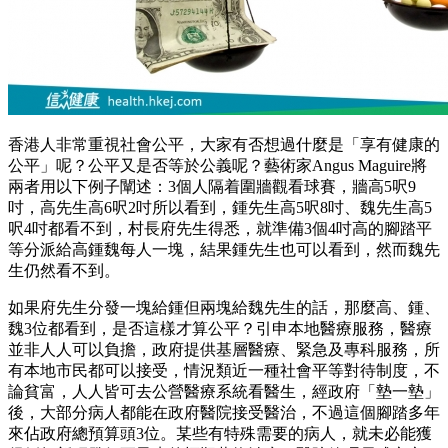
香港人非常重視社會公平，大家有否想過什麼是「享有健康的
公平」呢？公平又是否等於公義呢？藝術家Angus Maguire將
兩者用以下例子闡述：3個人隔着圍牆觀看球賽，牆高5呎9
吋，高先生高6呎2吋所以看到，鍾先生高5呎8吋、魏先生高5
呎4吋都看不到，村長府先生得悉，就準備3個4吋高的腳踏平
等分派給高鍾魏每人一塊，結果鍾先生也可以看到，然而魏先
生仍然看不到。
如果府先生分發一塊給鍾但兩塊給魏先生的話，那麼高、鍾、
魏3位都看到，是否這樣才算公平？引申本地醫療服務，醫療
並非人人可以負擔，政府提供基層醫療、緊急及專科服務，所
有本地市民都可以接受，情況類近一種社會平等對待制度，不
論貧富，人人皆可去公營醫療系統看醫生，經政府「墊一墊」
後，大部分病人都能在政府醫院接受醫治，不過這個腳踏多年
來佔政府總預算頭3位。某些有特殊需要的病人，就未必能獲