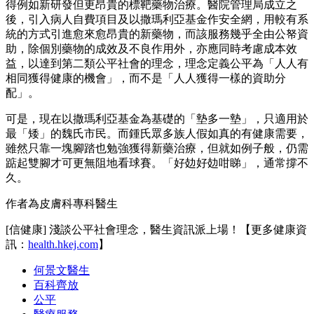
得例如新研發但更昂貴的標靶藥物治療。醫院管理局成立之
後，引入病人自費項目及以撒瑪利亞基金作安全網，用較有系
統的方式引進愈來愈昂貴的新藥物，而該服務幾乎全由公帑資
助，除個別藥物的成效及不良作用外，亦應同時考慮成本效
益，以達到第二類公平社會的理念，理念定義公平為「人人有
相同獲得健康的機會」，而不是「人人獲得一樣的資助分
配」。
可是，現在以撒瑪利亞基金為基礎的「墊多一墊」，只適用於
最「矮」的魏氏市民。而鍾氏眾多族人假如真的有健康需要，
雖然只靠一塊腳踏也勉強獲得新藥治療，但就如例子般，仍需
踮起雙腳才可更無阻地看球賽。「好攰好攰咁睇」，通常撐不
久。
作者為皮膚科專科醫生
[信健康] 淺談公平社會理念，醫生資訊派上場！【更多健康資
訊：
health.hkej.com
】
何景文醫生
百科齊放
公平