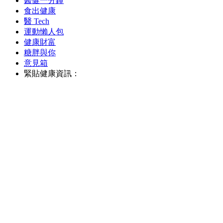
醫健一分鐘
食出健康
醫 Tech
運動懶人包
健康財富
糖胖與你
意見箱
緊貼健康資訊：