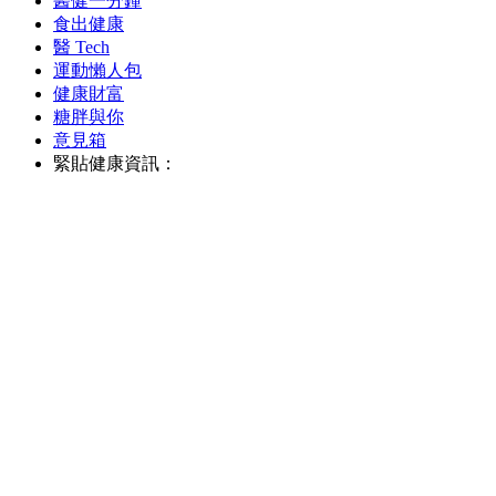
醫健一分鐘
食出健康
醫 Tech
運動懶人包
健康財富
糖胖與你
意見箱
緊貼健康資訊：