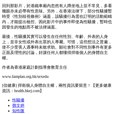
回到那影片，於港鐵車廂內忽然有人蹲坐地上並不常見，多看
幾眼亦未必帶有性意味。另外，在香港法律下，部分性騷擾暫
時受《性別歧視條例》涵蓋，該騷擾行為需在訂明的活動範疇
內，才能提出檢控。因此影片中的事件即使為性騷擾，暫時也
因發生的地點而不被法律涵蓋。
最後，性騷擾其實可以發生在任何性別、年齡、外表的人身
上，並非女性或外表出眾的人專屬。可惜，這些想法之普遍，
使不少受害人遇事時未敢求助。願社會對不同性別事件有更多
正面及理性的討論，好讓任何人都懂得捍衞個人的身體自主
權。
作者為香港家庭計劃指導會教育主任
www.famplan.org.hk/sexedu
[信健康] 捍衛個人身體自主權，兩性資訊要留意！【更多健康
資訊：health.hkej.com】
性騷擾
鄧文婷
知性匯