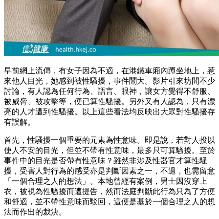
早前網上流傳，有女子因為不適，在港鐵車廂內蹲坐地上，惹
來他人目光，她感到被性騷擾，事件鬧大。影片引來坊間不少
討論，有人認為任何行為、語言、眼神，讓女方覺得不舒服、
被威脅、被攻擊等，便已算性騷擾。另外又有人認為，只有漂
亮的人才遭到性騷擾。以上這些看法均反映出大眾對性騷擾存
有誤解。
首先，性騷擾一個重要的元素為性意味。即是說，若對人投以
使人不安的目光，但並不帶有性意味，最多只可算騷擾。至於
事件中的目光是否帶有性意味？雖然非涉及性器官才算性騷
擾，受害人對行為的感受亦是判斷因素之一，不過，也需留意
「一個合理之人的想法」。本地曾經有案例，男士因沒穿上
衣，被視為性騷擾而遭提告，然而法庭判斷此行為只為了方便
和舒適，並不帶性意味而駁回，這便是基於一個合理之人的想
法而作出的裁決。