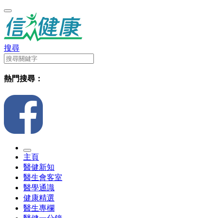
搜尋
熱門搜尋：
主頁
醫健新知
醫生會客室
醫學通識
健康精選
醫生專欄