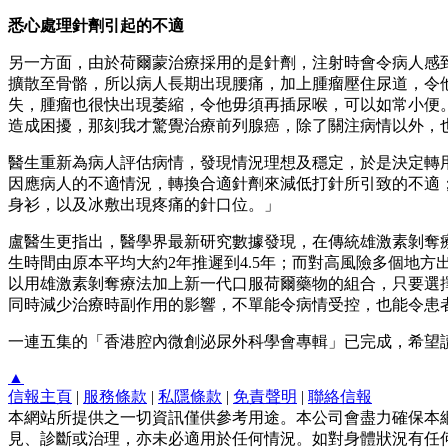
悉心處理針劑引起的不適
另一方面，由於荷爾蒙治療採用的是針劑，注射時會令病人感
擴散至骨骼，所以病人長期出現腰痛，加上腫瘤壓住尿道，令
失，腫瘤也很快出現萎縮，令他毋須再插尿喉，可以如常小便
造成困擾，那刻我才驚覺治療前列腺癌，除了關注病情以外，
醫生重新為病人評估病情，發現情況理想及穩定，於是決定轉
因應病人的不適情況，轉換合適針劑來減低打針所引致的不適
身衫，以及冰敷出現疼痛的針口位。」
盧醫生更指出，醫學界最新研究數據發現，在傳統雄激素剝奪
生時間由原本平均大約2年推遲到4.5年；而對高風險多個地方
以用雄激素剝奪療法加上新一代口服荷爾藥物的組合，只要選
同時減少治療時副作用的影響，不單能令病情受控，也能令患
一連五集的「香港腔內微創泌尿外科學會專輯」已完成，希望
▲
信報主頁
|
服務條款
|
私隱條款
|
免責聲明
|
聯絡信報
本網站所提供之一切資訊僅供參考用途。本公司會盡力確保本
見、診斷或治理，亦未必適用於任何情況。如對身體狀況有任何