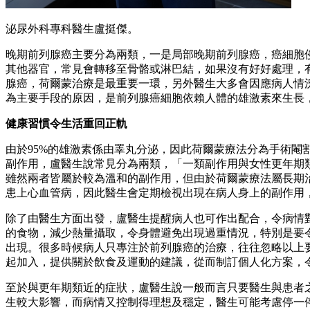
泌尿外科專科醫生盧挺傑。
晚期前列腺癌主要分為兩類，一是局部晚期前列腺癌，癌細胞
其他器官，常見會轉移至骨骼或淋巴結，如果沒有好好處理，
腺癌，荷爾蒙治療是最重要一環，另外醫生大多會因應病人情況加入化療或
為主要手段的原因，是前列腺癌細胞依賴人體的雄激素來生長
健康習慣令生活重回正軌
由於95%的雄激素係由睪丸分泌，因此荷爾蒙療法分為手術
副作用，盧醫生說常見分為兩類，「一類副作用與女性更年期
雖然兩者皆屬於較為溫和的副作用，但由於荷爾蒙療法屬長期
患上心血管病，因此醫生會定期檢視出現在病人身上的副作用
除了由醫生方面出發，盧醫生提醒病人也可作出配合，令病情
的食物，減少熱量攝取，令身體避免出現過重情況，特別是要
出現。很多時候病人只專注於前列腺癌的治療，往往忽略以上
起加入，提供關於飲食及運動的建議，從而制訂個人化方案，
至於與更年期類近的症狀，盧醫生說一般而言只要醫生與患者
生較大影響，而病情又控制得理想及穩定，醫生可能考慮停一