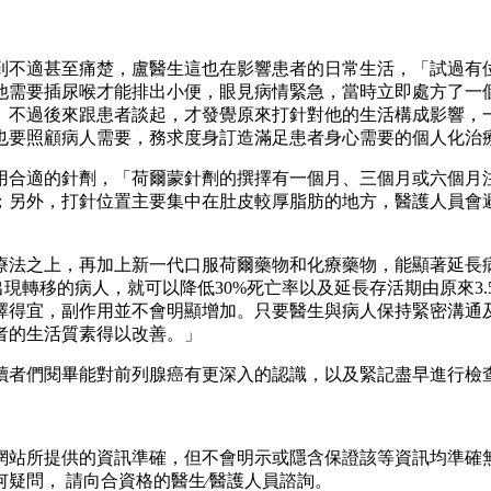
到不適甚至痛楚，盧醫生這也在影響患者的日常生活，「試過有
他需要插尿喉才能排出小便，眼見病情緊急，當時立即處方了一
。不過後來跟患者談起，才發覺原來打針對他的生活構成影響，
也要照顧病人需要，務求度身訂造滿足患者身心需要的個人化治
用合適的針劑，「荷爾蒙針劑的撰擇有一個月、三個月或六個月
；另外，打針位置主要集中在肚皮較厚脂肪的地方，醫護人員會
療法之上，再加上新一代口服荷爾藥物和化療藥物，能顯著延長病
出現轉移的病人，就可以降低30%死亡率以及延長存活期由原來3.
擇得宜，副作用並不會明顯增加。只要醫生與病人保持緊密溝通
者的生活質素得以改善。」
讀者們閱畢能對前列腺癌有更深入的認識，以及緊記盡早進行檢
網站所提供的資訊準確，但不會明示或隱含保證該等資訊均準確無
疑問， 請向合資格的醫生∕醫護人員諮詢。