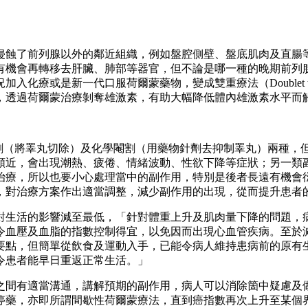
侵蝕了前列腺以外的鄰近組織，例如盤腔側壁、盤底肌肉及直腸
有機會再轉移去肝臟、肺部等器官，但不論是哪一種的晚期前列
是新一代口服荷爾蒙藥物，變成雙重療法（Doublet therapy
，透過荷爾蒙治療剝奪雄激素，有助大幅降低體內雄激素水平而
閹割（將睪丸切除）及化學閹割（用藥物針劑去抑制睪丸）兩種，
類近，會出現潮熱、疲倦、情緒波動、性欲下降等症狀；另一類
治療，所以也要小心處理當中的副作用，特別是後者長遠有機會
，對治療方案作出適當調整，減少副作用的出現，從而提升患者
對生活的影響減至最低，「針對體重上升及肌肉量下降的問題，
令血壓及血脂的指數控制得宜，以免因而出現心血管疾病。至於
要點，但簡單從飲食及運動入手，已能令病人維持患病前的原有
令患者能早日重返正常生活。」
之間有適當溝通，講解預期的副作用，病人可以消除箇中疑慮及
停藥，亦即所謂間歇性荷爾蒙療法，直到癌指數再次上升至某個