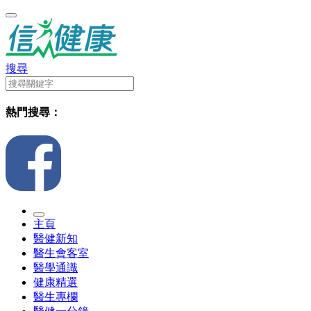
搜尋
熱門搜尋：
主頁
醫健新知
醫生會客室
醫學通識
健康精選
醫生專欄