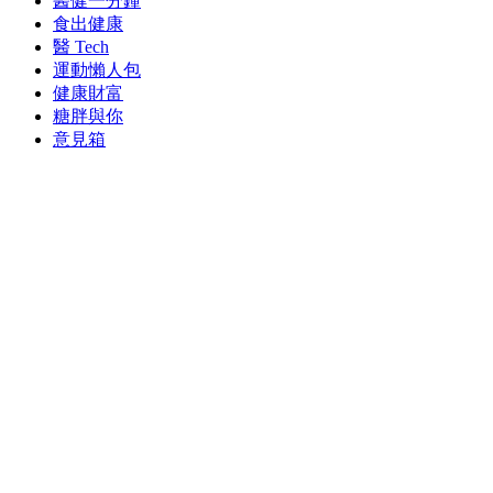
醫健一分鐘
食出健康
醫 Tech
運動懶人包
健康財富
糖胖與你
意見箱