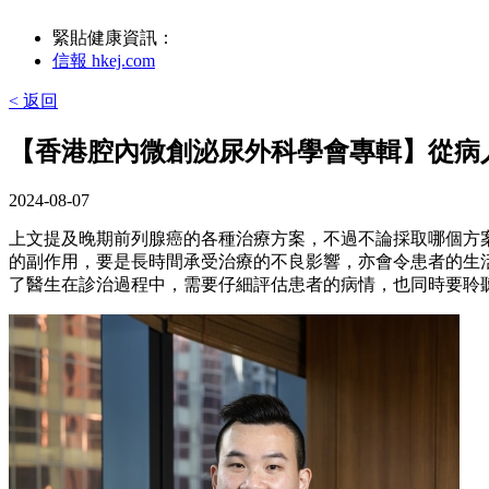
緊貼健康資訊：
信報 hkej.com
< 返回
【香港腔內微創泌尿外科學會專輯】從病
2024-08-07
上文提及晚期前列腺癌的各種治療方案，不過不論採取哪個方
的副作用，要是長時間承受治療的不良影響，亦會令患者的生
了醫生在診治過程中，需要仔細評估患者的病情，也同時要聆