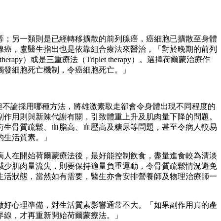
等；另一類則是已經轉移擴散的前列腺癌，癌細胞已擴散至身體
腺癌，盧醫生指出也是依靠組合療法來醫治，「對於晚期的前列
）或是三重療法（Triplet therapy）。選擇荷爾蒙治療作
觸發細胞死亡機制，令癌細胞死亡。」
但不論採用哪種方法，將雄激素取走卻會令身體出現不同程度的
副作用則與新陳代謝有關，引致體重上升及肌肉量下降的問題。
衍生骨質疏鬆、血脂高、血壓高及糖尿等問題，甚至令病人較易
的生活質素。」
病人在開始荷爾蒙療法後，最好能控制飲食，盡量進食較為清淡
減少肌肉量流失，則要保持適量負重運動，令骨質疏鬆情況避免
生活狀態，當然如有需要，醫生亦會安排營養師及物理治療師一
做好心理凖備，對生活質素影響通常不大。「如果副作用真的產
界線，才再重新開始荷爾蒙療法。」