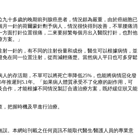
位九十多歲的晚期前列腺癌患者，情況頗為嚴重，由於癌細胞已
個月一針的荷爾蒙針劑予病人，情況很快得到改善，不單腰痛消
一方面打針位置很痛，二來要頻繁每個月出入醫院打針，也對他
療方案。」
注射一針的，有不同的注射份量和成份，醫生可以根據病情，並
避免在同一位置注射，從而減輕痛楚。當然病人平日也可多穿鬆
人的存活期，不單可以將死亡率降低25%，也能將病情惡化發
5年推遲到5.1年。「如果病人體質承受不了化療的副作用，可
及合作，才能根據不同情況製訂合適治療方案，既紓緩症狀又能
查，把握時機及早進行治療。
誤。本網站刊載之任何資訊不能取代醫生∕醫護人員的專業意