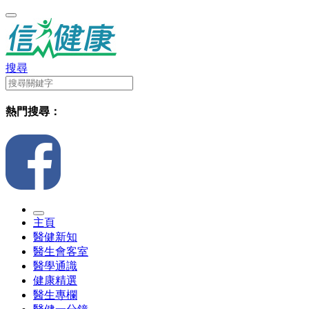
搜尋
熱門搜尋：
主頁
醫健新知
醫生會客室
醫學通識
健康精選
醫生專欄