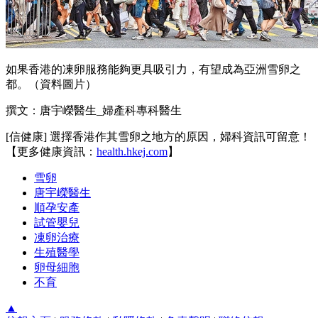
如果香港的凍卵服務能夠更具吸引力，有望成為亞洲雪卵之
都。（資料圖片）
撰文：唐宇嶸醫生_婦產科專科醫生
[信健康] 選擇香港作其雪卵之地方的原因，婦科資訊可留意！
【更多健康資訊：
health.hkej.com
】
雪卵
唐宇嶸醫生
順孕安產
試管嬰兒
凍卵治療
生殖醫學
卵母細胞
不育
▲