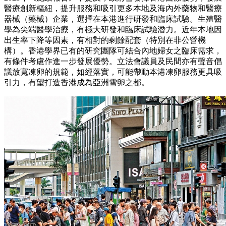
醫療創新樞紐，提升服務和吸引更多本地及海內外藥物和醫療
器械（藥械）企業，選擇在本港進行研發和臨床試驗。生殖醫
學為尖端醫學治療，有極大研發和臨床試驗潛力。近年本地因
出生率下降等因素，有相對的剩餘配套（特別在非公營機
構）。香港學界已有的研究團隊可結合內地婦女之臨床需求，
有條件考慮作進一步發展優勢。立法會議員及民間亦有聲音倡
議放寬凍卵的規範，如經落實，可能帶動本港凍卵服務更具吸
引力，有望打造香港成為亞洲雪卵之都。