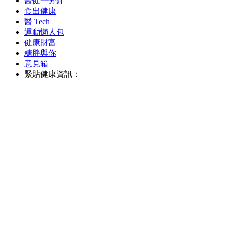
醫健一分鐘
食出健康
醫 Tech
運動懶人包
健康財富
糖胖與你
意見箱
緊貼健康資訊：