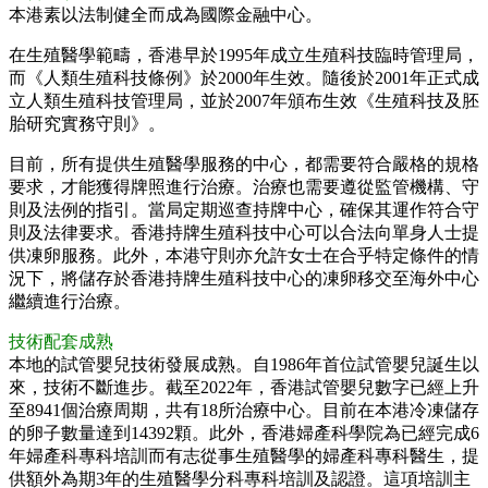
本港素以法制健全而成為國際金融中心。
在生殖醫學範疇，香港早於1995年成立生殖科技臨時管理局，
而《人類生殖科技條例》於2000年生效。隨後於2001年正式成
立人類生殖科技管理局，並於2007年頒布生效《生殖科技及胚
胎研究實務守則》。
目前，所有提供生殖醫學服務的中心，都需要符合嚴格的規格
要求，才能獲得牌照進行治療。治療也需要遵從監管機構、守
則及法例的指引。當局定期巡查持牌中心，確保其運作符合守
則及法律要求。香港持牌生殖科技中心可以合法向單身人士提
供凍卵服務。此外，本港守則亦允許女士在合乎特定條件的情
況下，將儲存於香港持牌生殖科技中心的凍卵移交至海外中心
繼續進行治療。
技術配套成熟
本地的試管嬰兒技術發展成熟。自1986年首位試管嬰兒誕生以
來，技術不斷進步。截至2022年，香港試管嬰兒數字已經上升
至8941個治療周期，共有18所治療中心。目前在本港冷凍儲存
的卵子數量達到14392顆。此外，香港婦產科學院為已經完成6
年婦產科專科培訓而有志從事生殖醫學的婦產科專科醫生，提
供額外為期3年的生殖醫學分科專科培訓及認證。這項培訓主