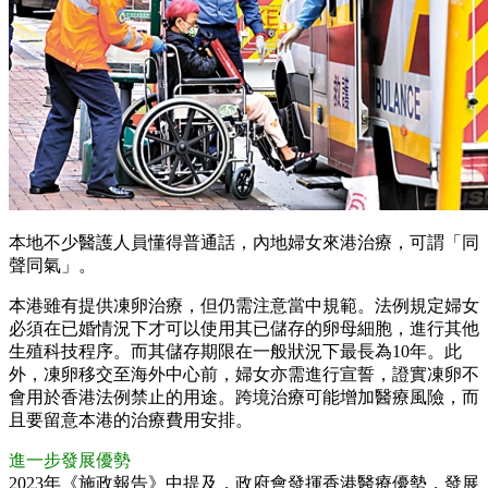
本地不少醫護人員懂得普通話，內地婦女來港治療，可謂「同
聲同氣」。
本港雖有提供凍卵治療，但仍需注意當中規範。法例規定婦女
必須在已婚情況下才可以使用其已儲存的卵母細胞，進行其他
生殖科技程序。而其儲存期限在一般狀況下最長為10年。此
外，凍卵移交至海外中心前，婦女亦需進行宣誓，證實凍卵不
會用於香港法例禁止的用途。跨境治療可能增加醫療風險，而
且要留意本港的治療費用安排。
進一步發展優勢
2023年《施政報告》中提及，政府會發揮香港醫療優勢，發展