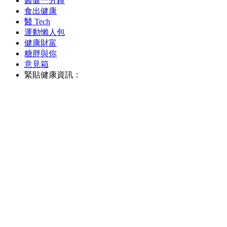
醫健一分鐘
食出健康
醫 Tech
運動懶人包
健康財富
糖胖與你
意見箱
緊貼健康資訊：