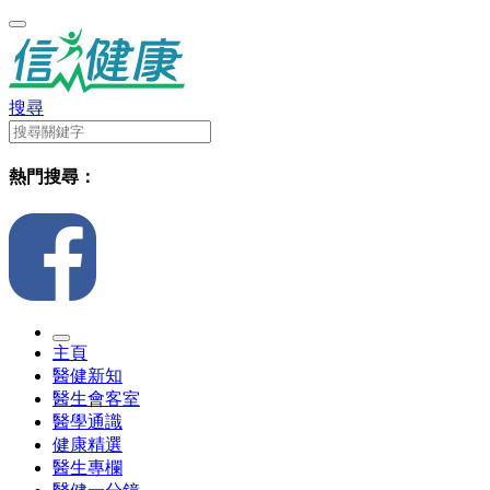
搜尋
熱門搜尋：
主頁
醫健新知
醫生會客室
醫學通識
健康精選
醫生專欄