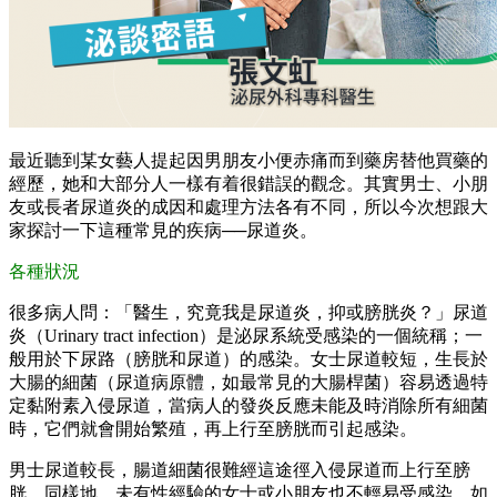
最近聽到某女藝人提起因男朋友小便赤痛而到藥房替他買藥的
經歷，她和大部分人一樣有着很錯誤的觀念。其實男士、小朋
友或長者尿道炎的成因和處理方法各有不同，所以今次想跟大
家探討一下這種常見的疾病──尿道炎。
各種狀況
很多病人問：「醫生，究竟我是尿道炎，抑或膀胱炎？」尿道
炎（Urinary tract infection）是泌尿系統受感染的一個統稱；一
般用於下尿路（膀胱和尿道）的感染。女士尿道較短，生長於
大腸的細菌（尿道病原體，如最常見的大腸桿菌）容易透過特
定黏附素入侵尿道，當病人的發炎反應未能及時消除所有細菌
時，它們就會開始繁殖，再上行至膀胱而引起感染。
男士尿道較長，腸道細菌很難經這途徑入侵尿道而上行至膀
胱。同樣地，未有性經驗的女士或小朋友也不輕易受感染。如