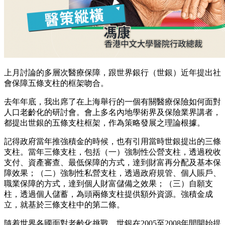
上月討論的多層次醫療保障，跟世界銀行（世銀）近年提出社
會保障五條支柱的框架吻合。
去年年底，我出席了在上海舉行的一個有關醫療保險如何面對
人口老齡化的研討會。會上多名內地學術界及保險業界講者，
都提出世銀的五條支柱框架，作為策略發展之理論根據。
記得政府當年推強積金的時候，也有引用當時世銀提出的三條
支柱。當年三條支柱，包括（一）強制性公營支柱，透過稅收
支付、資產審查、最低保障的方式，達到財富再分配及基本保
障效果；（二）強制性私營支柱，透過政府規管、個人賬戶、
職業保障的方式，達到個人財富儲備之效果；（三）自願支
柱，透過個人儲蓄，為頭兩條支柱提供額外資源。強積金成
立，就基於三條支柱中的第二條。
隨着世界各國面對老齡化挑戰，世銀在2005至2008年間開始提