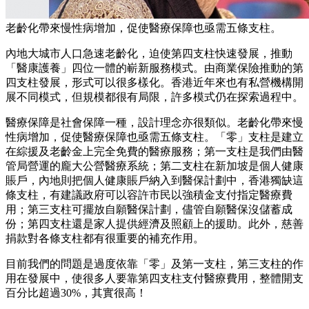
老齡化帶來慢性病增加，促使醫療保障也亟需五條支柱。
內地大城市人口急速老齡化，迫使第四支柱快速發展，推動
「醫康護養」四位一體的嶄新服務模式。由商業保險推動的第
四支柱發展，形式可以很多樣化。香港近年來也有私營機構開
展不同模式，但規模都很有局限，許多模式仍在探索過程中。
醫療保障是社會保障一種，設計理念亦很類似。老齡化帶來慢
性病增加，促使醫療保障也亟需五條支柱。「零」支柱是建立
在綜援及老齡金上完全免費的醫療服務；第一支柱是我們由醫
管局營運的龐大公營醫療系統；第二支柱在新加坡是個人健康
賬戶，內地則把個人健康賬戶納入到醫保計劃中，香港獨缺這
條支柱，有建議政府可以容許市民以強積金支付指定醫療費
用；第三支柱可擺放自願醫保計劃，儘管自願醫保沒儲蓄成
份；第四支柱還是家人提供經濟及照顧上的援助。此外，慈善
捐款對各條支柱都有很重要的補充作用。
目前我們的問題是過度依靠「零」及第一支柱，第三支柱的作
用在發展中，使很多人要靠第四支柱支付醫療費用，整體開支
百分比超過30%，其實很高！