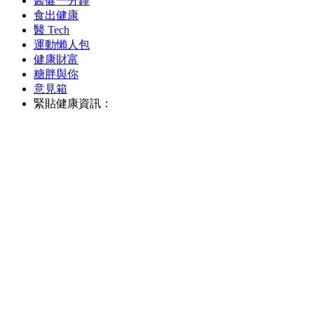
醫健一分鐘
食出健康
醫 Tech
運動懶人包
健康財富
糖胖與你
意見箱
緊貼健康資訊：