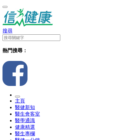
搜尋
熱門搜尋：
主頁
醫健新知
醫生會客室
醫學通識
健康精選
醫生專欄