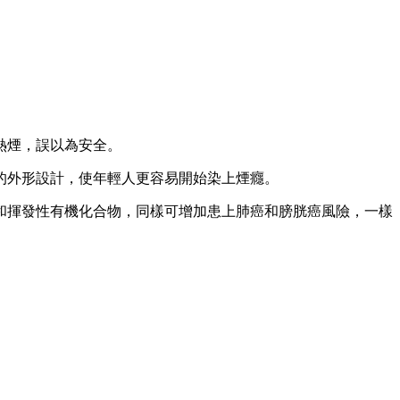
熱煙，誤以為安全。
的外形設計，使年輕人更容易開始染上煙癮。
和揮發性有機化合物，同樣可增加患上肺癌和膀胱癌風險，一樣