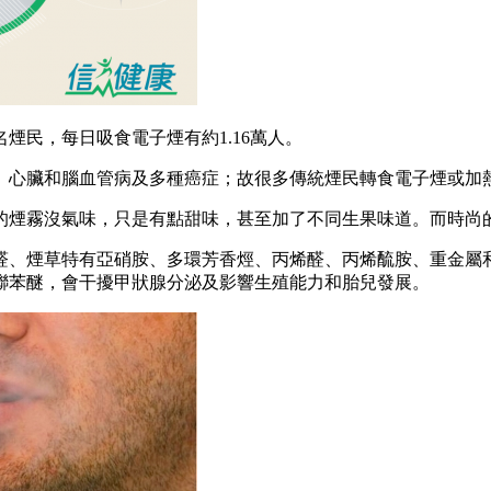
名煙民，每日吸食電子煙有約1.16萬人。
、心臟和腦血管病及多種癌症；故很多傳統煙民轉食電子煙或加
的煙霧沒氣味，只是有點甜味，甚至加了不同生果味道。而時尚
醛、煙草特有亞硝胺、多環芳香烴、丙烯醛、丙烯酼胺、重金屬
聯苯醚，會干擾甲狀腺分泌及影響生殖能力和胎兒發展。