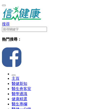
搜尋
熱門搜尋：
主頁
醫健新知
醫生會客室
醫學通識
健康精選
醫生專欄