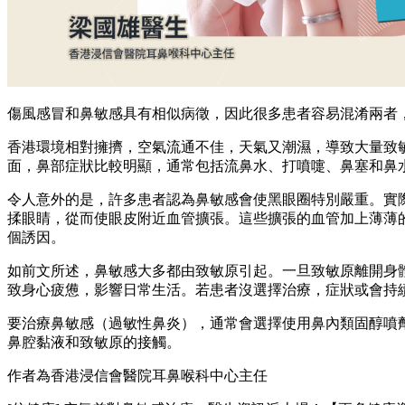
傷風感冒和鼻敏感具有相似病徵，因此很多患者容易混淆兩者
香港環境相對擁擠，空氣流通不佳，天氣又潮濕，導致大量致
面，鼻部症狀比較明顯，通常包括流鼻水、打噴嚏、鼻塞和鼻
令人意外的是，許多患者認為鼻敏感會使黑眼圈特別嚴重。實
揉眼睛，從而使眼皮附近血管擴張。這些擴張的血管加上薄薄
個誘因。
如前文所述，鼻敏感大多都由致敏原引起。一旦致敏原離開身
致身心疲憊，影響日常生活。若患者沒選擇治療，症狀或會持
要治療鼻敏感（過敏性鼻炎），通常會選擇使用鼻內類固醇噴
鼻腔黏液和致敏原的接觸。
作者為香港浸信會醫院耳鼻喉科中心主任