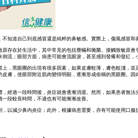
，不知道自己到底感冒還是純粹的鼻敏感。實際上，傷風感冒和
敏原存在於生活中，其中常見的包括塵蟎和黴菌。接觸致敏原會
水倒流；眼部方面，病患可能會流眼淚，甚至感到發癢和發紅，
際上，黑眼圈的出現有很多因素，如果皮膚較薄，膚色較淺，並
的皮膚，使眼部附近肌肉變得明顯，逐漸形成俗稱的黑眼圈。因
體，經過一段時間後，炎症就會逐漸消退。然而，如果患者無法
續一段較長時間，不過也有可能漸漸改善。
劑，以減少鼻內炎症；此外，根據病患需要，亦有可能使用口服