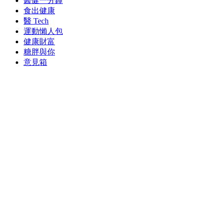
醫健一分鐘
食出健康
醫 Tech
運動懶人包
健康財富
糖胖與你
意見箱