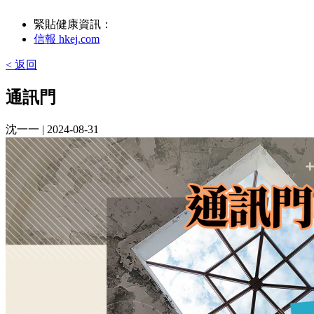
緊貼健康資訊：
信報 hkej.com
< 返回
通訊門
沈一一
| 2024-08-31