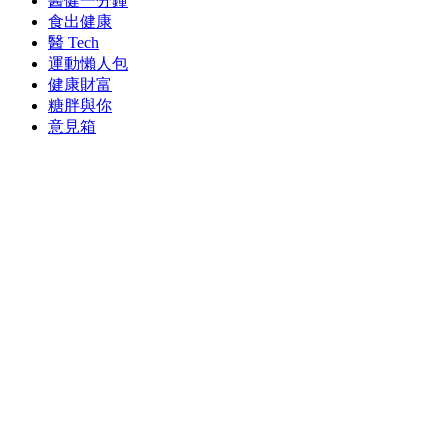
醫健一分鐘
食出健康
醫 Tech
運動懶人包
健康財富
糖胖與你
意見箱