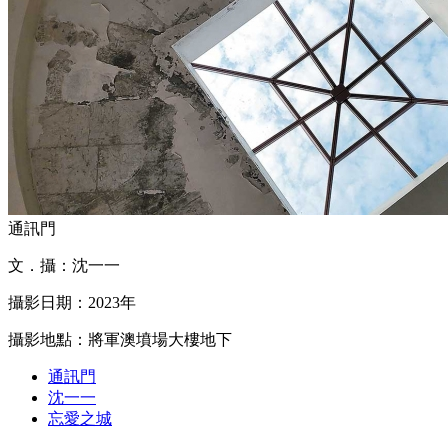
通訊門
文．攝：沈一一
攝影日期：2023年
攝影地點：將軍澳墳場大樓地下
通訊門
沈一一
忘愛之城