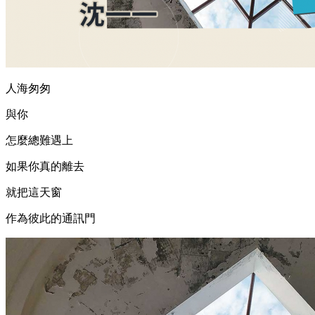
人海匆匆
與你
怎麼總難遇上
如果你真的離去
就把這天窗
作為彼此的通訊門