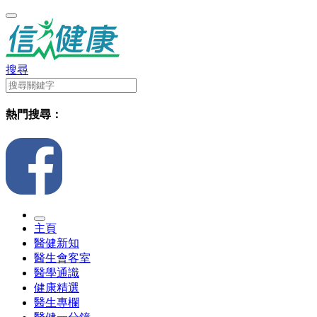
搜尋
熱門搜尋：
主頁
醫健新知
醫生會客室
醫學通識
健康精選
醫生專欄