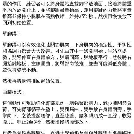
震的作用。練習者可以將身體站直雙腳平放地面，接着將體重
平均放於腳趾上，並將腳跟盡量抬高，運用腳趾的力量將重量
推高並保持小腿肌在高點收縮，維持2至5秒，然後再慢慢放下
回到初始位置。
單腳蹲：
單腳蹲可以有效強化膝關節肌肉，下身肌肉的穩定性、平衡性
和協調力都會大大改善。可先由其中一邊腳開始，呈站立姿
勢，雙臂伸直在身體前方，與肩同高，與地板平行，然後將右
腿抬離地板，左膝屈曲，將臀部向後推，並盡可能蹲低身體，
並保持姿勢不動。
然後再將身體推回起始位置。
曲膝橋式：
這個動作可幫助強化臀部肌肉，增強臀部肌力，減少膝關節負
荷。可先背部躺平在墊上，雙腿屈曲，雙手放在身體兩旁，手
掌向下。之後提起腰部，直至膝蓋、腰和膊頭成一直線，收緊
腹肌。靜止2至3秒，然後慢慢將腰部放下。
作者為骨科專科醫生、香港大學矯形及創傷外科學系名譽臨床