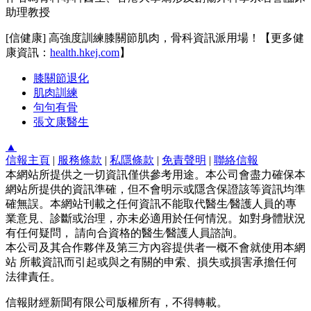
助理教授
[信健康] 高強度訓練膝關節肌肉，骨科資訊派用場！【更多健
康資訊：
health.hkej.com
】
膝關節退化
肌肉訓練
句句有骨
張文康醫生
▲
信報主頁
|
服務條款
|
私隱條款
|
免責聲明
|
聯絡信報
本網站所提供之一切資訊僅供參考用途。本公司會盡力確保本
網站所提供的資訊準確，但不會明示或隱含保證該等資訊均準
確無誤。本網站刊載之任何資訊不能取代醫生∕醫護人員的專
業意見、診斷或治理，亦未必適用於任何情況。如對身體狀況
有任何疑問， 請向合資格的醫生∕醫護人員諮詢。
本公司及其合作夥伴及第三方內容提供者一概不會就使用本網
站 所載資訊而引起或與之有關的申索、損失或損害承擔任何
法律責任。
信報財經新聞有限公司版權所有，不得轉載。