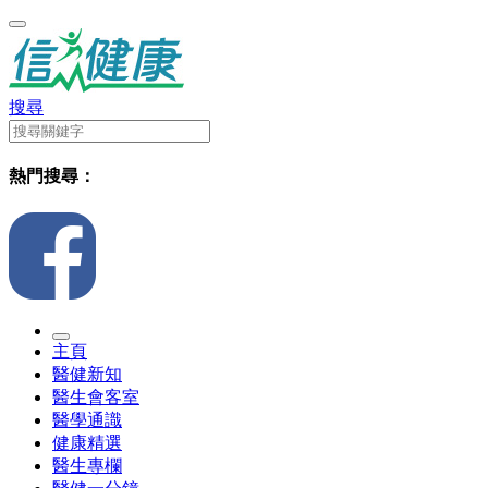
搜尋
熱門搜尋：
主頁
醫健新知
醫生會客室
醫學通識
健康精選
醫生專欄