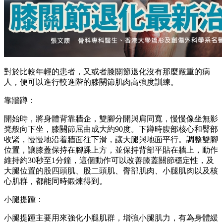
對於比較年輕的患者，又或者膝關節退化沒有那麼嚴重的病
人，便可以進行較進階的膝關節肌肉高強度訓練。
靠牆蹲：
開始時，將身體背靠牆企，雙腳分開與肩同寬，慢慢像坐無影
凳般向下坐，膝關節屈曲成大約90度。下蹲時腹部核心和臀部
收緊，慢慢地沿着牆面往下滑，讓大腿與地面平行。調整雙腳
位置，讓膝蓋保持在腳踝上方，並保持背部平貼在牆上，動作
維持約30秒至1分鐘，這個動作可以改善膝蓋關節穩定性，及
大腿位置的股四頭肌、股二頭肌、臀部肌肉、小腿肌肉以及核
心肌群，都能同時鍛煉得到。
小腿提踵：
小腿提踵主要用來強化小腿肌群，增強小腿肌力，有為身體緩