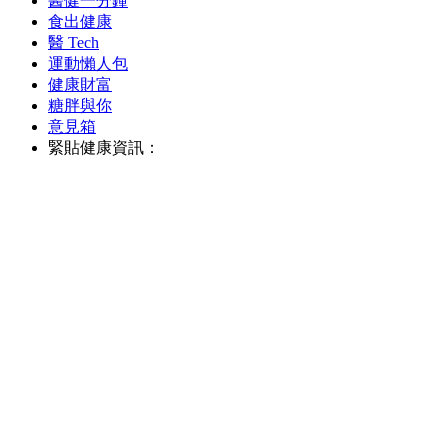
醫健一分鐘
食出健康
醫 Tech
運動懶人包
健康財富
糖胖與你
意見箱
緊貼健康資訊：