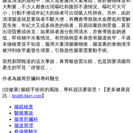
腸道清潔的過程中，病人需要服用大量液體，基於藥物味道和
大劑量，不少人都會出現嘔吐和腹部不適情況。嘔吐可大可
小，行動不便或年紀大的病者可出現吸入性肺炎。另外，由於
清潔腸道就是要病者不斷大便，有機會導致脫水血壓低和電解
質失衡，年紀大又或多病患的病者，容易頭暈跌倒受傷，甚至
出現昏厥或休克；如果病者過分飲用清水，亦會導致血鈉過
低，即俗稱中水毒情況。有些病例是本身患有腸道收窄，不過
未做檢查並不知道，服用大量清腸藥物後，腸道裏的食物渣滓
被沖到收窄處發生堵塞，引致急性腸塞需要動手術。
當然新聞報道的這次事故，鼻胃喉放置出錯，也是因要清腸而
產生的罕見「併發症」。
作者為腸胃肝臟科專科醫生
[信健康] 腸鏡手術前的風險，專科資訊要留意！【更多健康資
訊：
health.hkej.com
】
腸鏡檢查
醫療事故
腸胃肝臟科
腸道胃理
蔡偉樂醫生