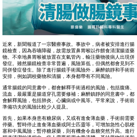
近來，新聞報道了一宗醫療事故。事故中，病者被安排進行腸
鏡檢查，因為吞嚥障礙，故需放置鼻胃喉以作餵食清潔腸道藥
物。不幸地鼻胃喉被放置在支氣管內，輸注藥物後病人出現併
發症。雖然腸鏡檢查非常普遍，風險算低，但偶然都會見到不
同併發症發生。除了進行腸鏡手術風險外，麻醉鎮靜和手術前
安排，例如調校藥物和清腸，本身都帶有不同風險。
通常腸鏡的同意書中，都會解釋手術過程的風險，包括腹痛、
流血，最嚴重是腸道穿孔需要修補；麻醉鎮靜的同意書中，都
會解釋風險，包括肺炎、心臟病或中風等。平常來說，手術前
準備功夫的風險比較少人提及。
首先，如果本身患有糖尿病，又或有進食薄血藥，手術前需要
停藥。暫時停止進食薄血藥或阿士匹靈等，可增加急性心肌梗
塞和中風風險；暫停糖尿藥，則有機會令血糖突然升高。進行