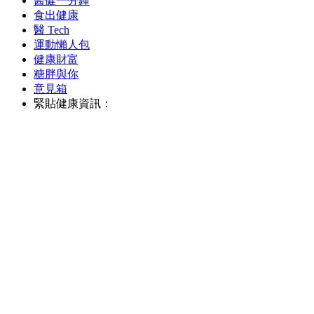
醫健一分鐘
食出健康
醫 Tech
運動懶人包
健康財富
糖胖與你
意見箱
緊貼健康資訊：