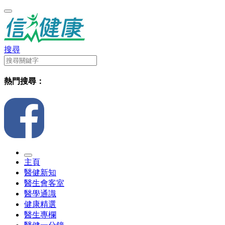
搜尋
熱門搜尋：
主頁
醫健新知
醫生會客室
醫學通識
健康精選
醫生專欄