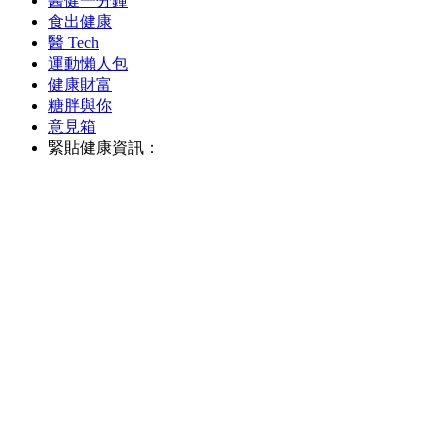
醫健一分鐘
食出健康
醫 Tech
運動懶人包
健康財富
糖胖與你
意見箱
緊貼健康資訊：