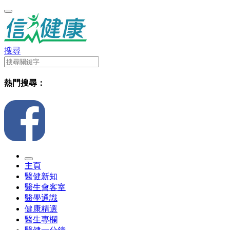
搜尋
熱門搜尋：
主頁
醫健新知
醫生會客室
醫學通識
健康精選
醫生專欄