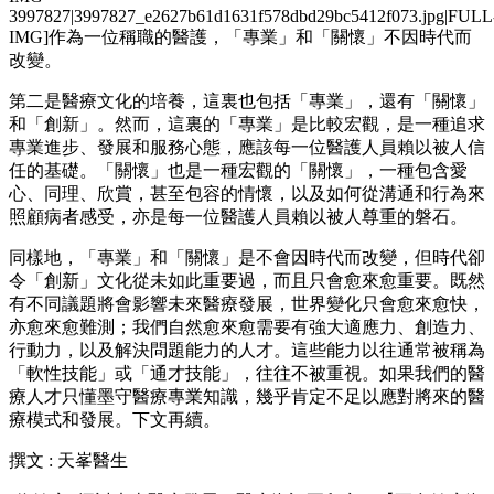
3997827|3997827_e2627b61d1631f578dbd29bc5412f073.jpg|FULL
IMG]作為一位稱職的醫護，「專業」和「關懷」不因時代而
改變。
第二是醫療文化的培養，這裏也包括「專業」，還有「關懷」
和「創新」。然而，這裏的「專業」是比較宏觀，是一種追求
專業進步、發展和服務心態，應該每一位醫護人員賴以被人信
任的基礎。「關懷」也是一種宏觀的「關懷」，一種包含愛
心、同理、欣賞，甚至包容的情懷，以及如何從溝通和行為來
照顧病者感受，亦是每一位醫護人員賴以被人尊重的磐石。
同樣地，「專業」和「關懷」是不會因時代而改變，但時代卻
令「創新」文化從未如此重要過，而且只會愈來愈重要。既然
有不同議題將會影響未來醫療發展，世界變化只會愈來愈快，
亦愈來愈難測；我們自然愈來愈需要有強大適應力、創造力、
行動力，以及解決問題能力的人才。這些能力以往通常被稱為
「軟性技能」或「通才技能」，往往不被重視。如果我們的醫
療人才只懂墨守醫療專業知識，幾乎肯定不足以應對將來的醫
療模式和發展。下文再續。
撰文 : 天峯醫生