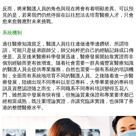
反而，將來醫護人員的角色與現在將會有着明顯差異。可以預
見的是，若果我們仍然停留在以往想法去培育醫療人才，只會
愈來愈難應對未來挑戰。
系統機制
過往醫療知識貧乏，醫護人員往往邊做邊學邊鑽研。所謂培
訓，可能只是徒弟跟師父，師父純粹把自己的經驗記錄或口傳
便是。及至後來醫療科學發展迅速，醫療發展開始靠實證而非
個別經驗而更有效增進。隨着社會需要一群具備豐富醫療知識
的醫護人員去提供專業服務，自然也需要一個有系統的培訓機
制，全面而有系統地培育不同的醫護人員。之後隨着進一步醫
療發展，陸續出現不同專科以至亞專科，大學畢業後的專科培
訓及資歷認證隨之而生，不同職系不同專科培訓變得五花八
門，雖然當中發展有快有慢，但無論質素保證和專業要求都已
經相當成熟，既注重理論實證，亦講究臨床實踐，也保障了香
港的整體醫療水平。