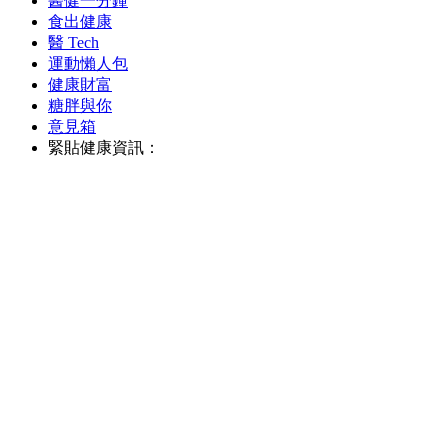
醫健一分鐘
食出健康
醫 Tech
運動懶人包
健康財富
糖胖與你
意見箱
緊貼健康資訊：