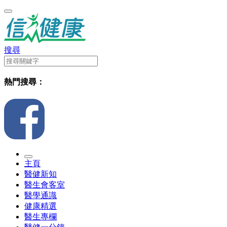
搜尋
熱門搜尋：
主頁
醫健新知
醫生會客室
醫學通識
健康精選
醫生專欄