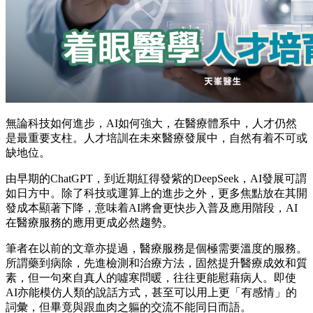
無論科技如何進步，AI如何強大，在醫療體系中，人才仍然
是最重要支柱。人才培訓在未來醫療發展中，自然有着不可或
缺地位。
由早期的ChatGPT，到近期紅得發紫的DeepSeek，AI發展可謂
如日方中。除了科技或運算上的進步之外，更多焦點放在其開
發成本顯著下降，意味着AI將會更快步入普及應用階段，AI
在醫療服務的應用更成必然趨勢。
筆者在以前的文章亦提過，醫療服務是個極需要溫度的服務。
所謂藥到病除，先進檢測和治療方法，固然提升醫療成效和質
素，但一句來自真人的噓寒問暖，往往更能慰藉病人。即使
AI亦能模仿人類的說話方式，甚至可以用上更「有感情」的
詞彙，但畢竟與跟血肉之軀的交流不能同日而語。