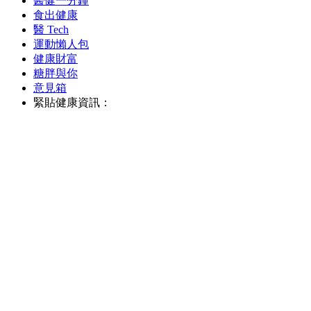
醫健一分鐘
食出健康
醫 Tech
運動懶人包
健康財富
糖胖與你
意見箱
緊貼健康資訊：