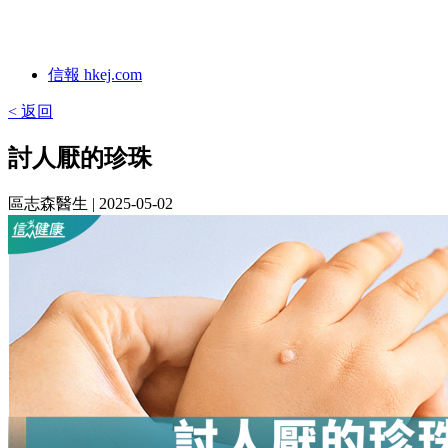
信報 hkej.com
< 返回
討人厭的珍珠
區志森醫生
| 2025-05-02