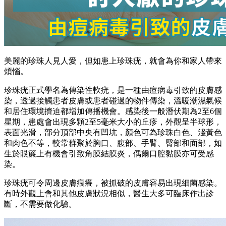
美麗的珍珠人見人愛，但如患上珍珠疣，就會為你和家人帶來
煩惱。
珍珠疣正式學名為傳染性軟疣，是一種由痘病毒引致的皮膚感
染，透過接觸患者皮膚或患者碰過的物件傳染，溫暖潮濕氣候
和居住環境擠迫都增加傳播機會。感染後一般潛伏期為2至6個
星期，患處會出現多顆2至5毫米大小的丘疹，外觀呈半球形，
表面光滑，部分頂部中央有凹坑，顏色可為珍珠白色、淺黃色
和肉色不等，較常群聚於胸口、腹部、手臂、臀部和面部，如
生於眼簾上有機會引致角膜結膜炎，偶爾口腔黏膜亦可受感
染。
珍珠疣可令周邊皮膚痕癢，被抓破的皮膚容易出現細菌感染。
有時外觀上會和其他皮膚狀況相似，醫生大多可臨床作出診
斷，不需要做化驗。