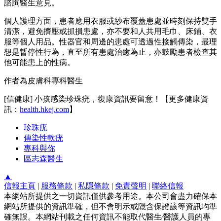
諮詢醫生意見。
個人護理方面，患者應用衣服或紗布覆蓋患處並時刻保持雙手
清潔，避免擠壓或抓損患處，亦不要和人共用毛巾、床鋪、衣
服等個人用品。性器官和周邊的患處可透過性接觸傳染，最理
想是暫停性行為，直至所有患處治癒為止，亦鼓勵患者檢查其
他可能患上的性病。
作者為皮膚科專科醫生
[信健康] 小孩感染珍珠疣，復康資訊要留意！【更多健康資
訊：
health.hkej.com
】
珍珠疣
傳染性軟疣
專科與你
區志森醫生
▲
信報主頁
|
服務條款
|
私隱條款
|
免責聲明
|
聯絡信報
本網站所提供之一切資訊僅供參考用途。本公司會盡力確保本
網站所提供的資訊準確，但不會明示或隱含保證該等資訊均準
確無誤。本網站刊載之任何資訊不能取代醫生∕醫護人員的專