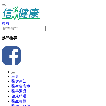
搜尋
熱門搜尋：
主頁
醫健新知
醫生會客室
醫學通識
健康精選
醫生專欄