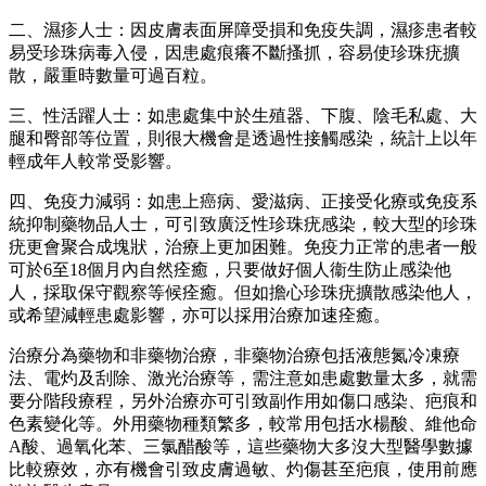
二、濕疹人士：因皮膚表面屏障受損和免疫失調，濕疹患者較
易受珍珠病毒入侵，因患處痕癢不斷搔抓，容易使珍珠疣擴
散，嚴重時數量可過百粒。
三、性活躍人士：如患處集中於生殖器、下腹、陰毛私處、大
腿和臀部等位置，則很大機會是透過性接觸感染，統計上以年
輕成年人較常受影響。
四、免疫力減弱：如患上癌病、愛滋病、正接受化療或免疫系
統抑制藥物品人士，可引致廣泛性珍珠疣感染，較大型的珍珠
疣更會聚合成塊狀，治療上更加困難。免疫力正常的患者一般
可於6至18個月內自然痊癒，只要做好個人衞生防止感染他
人，採取保守觀察等候痊癒。但如擔心珍珠疣擴散感染他人，
或希望減輕患處影響，亦可以採用治療加速痊癒。
治療分為藥物和非藥物治療，非藥物治療包括液態氮冷凍療
法、電灼及刮除、激光治療等，需注意如患處數量太多，就需
要分階段療程，另外治療亦可引致副作用如傷口感染、疤痕和
色素變化等。外用藥物種類繁多，較常用包括水楊酸、維他命
A酸、過氧化苯、三氯醋酸等，這些藥物大多沒大型醫學數據
比較療效，亦有機會引致皮膚過敏、灼傷甚至疤痕，使用前應