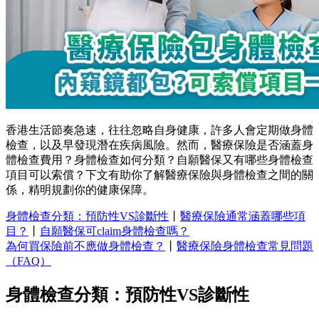
香港生活節奏急速，往往忽略自身健康，許多人會定期做身體
檢查，以及早發現潛在疾病風險。然而，醫療保險是否涵蓋身
體檢查費用？身體檢查如何分類？自願醫保又有哪些身體檢查
項目可以索償？下文有助你了解醫療保險與身體檢查之間的關
係，精明規劃你的健康保障。
身體檢查分類：預防性VS診斷性
丨
醫療保險通常涵蓋哪些項
目？
丨
自願醫保可claim身體檢查嗎？
為何買保險前不應做身體檢查？
丨
醫療保險身體檢查常見問題
（FAQ）
身體檢查分類：預防性VS診斷性