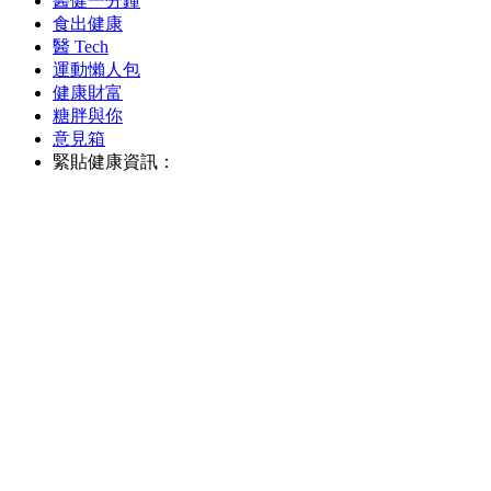
醫健一分鐘
食出健康
醫 Tech
運動懶人包
健康財富
糖胖與你
意見箱
緊貼健康資訊：