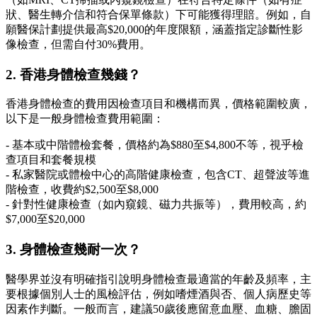
狀、醫生轉介信和符合保單條款）下可能獲得理賠。例如，自
願醫保計劃提供最高$20,000的年度限額，涵蓋指定診斷性影
像檢查，但需自付30%費用。
2. 香港身體檢查幾錢？
香港身體檢查的費用因檢查項目和機構而異，價格範圍較廣，
以下是一般身體檢查費用範圍：
- 基本或中階體檢套餐，價格約為$880至$4,800不等，視乎檢
查項目和套餐規模
- 私家醫院或體檢中心的高階健康檢查，包含CT、超聲波等進
階檢查，收費約$2,500至$8,000
- 針對性健康檢查（如內窺鏡、磁力共振等），費用較高，約
$7,000至$20,000
3. 身體檢查幾耐一次？
醫學界並沒有明確指引說明身體檢查最適當的年齡及頻率，主
要根據個別人士的風檢評估，例如嗜煙酒與否、個人病歷史等
因素作判斷。一般而言，建議50歲後應留意血壓、血糖、膽固