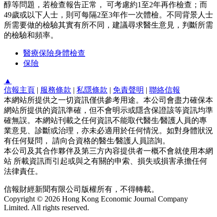
醇等問題，若檢查報告正常， 可考慮約1至2年再作檢查；而
49歲或以下人士，則可每隔2至3年作一次體檢。不同背景人士
所需要做的檢驗其實有所不同，建議尋求醫生意見，判斷所需
的檢驗和頻率。
醫療保險身體檢查
保險
▲
信報主頁
|
服務條款
|
私隱條款
|
免責聲明
|
聯絡信報
本網站所提供之一切資訊僅供參考用途。本公司會盡力確保本
網站所提供的資訊準確，但不會明示或隱含保證該等資訊均準
確無誤。本網站刊載之任何資訊不能取代醫生∕醫護人員的專
業意見、診斷或治理，亦未必適用於任何情況。如對身體狀況
有任何疑問， 請向合資格的醫生∕醫護人員諮詢。
本公司及其合作夥伴及第三方內容提供者一概不會就使用本網
站 所載資訊而引起或與之有關的申索、損失或損害承擔任何
法律責任。
信報財經新聞有限公司版權所有，不得轉載。
Copyright © 2026 Hong Kong Economic Journal Company
Limited. All rights reserved.