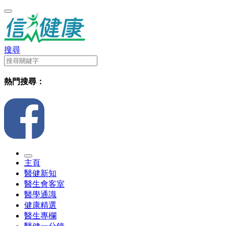
搜尋
熱門搜尋：
主頁
醫健新知
醫生會客室
醫學通識
健康精選
醫生專欄