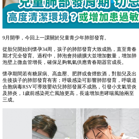
9月開學，今回上一課關於兒童青少年肺部發育。
從胎兒開始到懷孕34周，孩子的肺部發育大致成熟，直至青春
期才完全發育。過程中，肺泡會持續擴大並增加數量，增加肺
泡壁上微血管增長，確保足夠氧氣供應青春期器官成長。
懷孕期間若有糖尿病、高血壓、肥胖或食煙飲酒，對胎兒及出
生後孩子的肺部發育有害；呼吸感染可影響肺部發育，呼吸道
合胞病毒RSV可導致嬰幼兒肺部發展不成熟，引發小支氣管炎
及肺炎，1歲前感染死亡風險更高，長遠增加患哮喘風險兩至
三成。