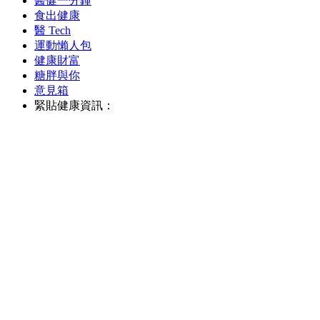
醫健一分鐘
食出健康
醫 Tech
運動懶人包
健康財富
糖胖與你
意見箱
緊貼健康資訊：