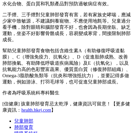
水化合物、蛋白質和乳類產品對預防過敏病症有效。
二手煙、三手煙對兒童肺部發育有害，若有家族史哮喘，應減
少家中致敏源，不建議飼養寵物、不應使用地氈等。兒童過分
看手機，除對眼睛和腦部發育不好，也會因為長期坐臥、缺乏
運動，坐姿不好影響骨骼成長，容易變成寒背，間接限制肺部
成長。
幫助兒童肺部發育食物包括含維生素A（有助修復呼吸道黏
膜）、C（增強免疫力、抗氧化）、D（促進胎肺成熟、改善
肺部換氣、有助降低呼吸道疾病風險）及E（抗氧化），以及
抗氧能力高的色彩豐富蔬果、優質蛋白質（修復肺部組織）、
Omega-3脂肪酸魚類等（抗炎和增強抵抗力），並要記得多做
運動，例如游泳、打羽毛球等，也可促進兒童肺部成長。
作者為呼吸系統科專科醫生
[信健康] 孩童肺部發育忌太乾淨，健康資訊可留意！【更多健
康資訊：
health.hkej.com
】
兒童肺部
肺部發育