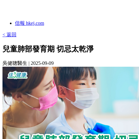
信報 hkej.com
< 返回
兒童肺部發育期 切忌太乾淨
吳健聰醫生
| 2025-09-09