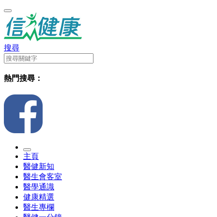
搜尋
熱門搜尋：
主頁
醫健新知
醫生會客室
醫學通識
健康精選
醫生專欄