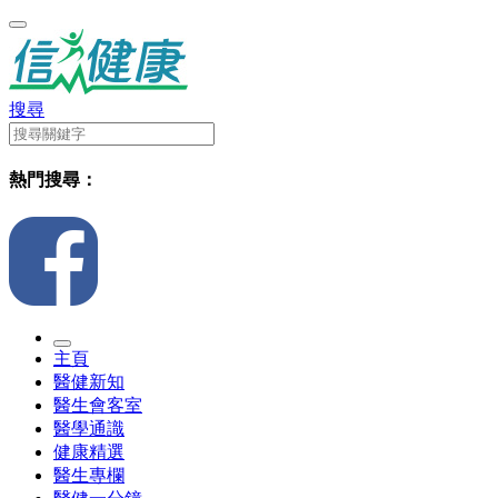
搜尋
熱門搜尋：
主頁
醫健新知
醫生會客室
醫學通識
健康精選
醫生專欄