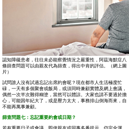
認知障礙患者，往往未必能察覺情況之嚴重性，阿茲海默症八
條篩查問題可以由親友代為篩查，得出中肯的評估。（網上圖
片）
試問誰人沒有試過忘記出席約會呢？現在都市人生活極度忙
碌，一天有多個聚會或飯局，或須同時兼顧實體及網上會議，
偶然一次半次難得糊塗，當然可以體諒。大家也請不要過於擔
心，可能因年紀大了，或是壓力太大，事務排山倒海而來，自
不能再萬事兼顧。
篩查問題七：忘記重要約會或日期？
若有重要日子或會議，即使親友或同事多番提示，仍完全渾