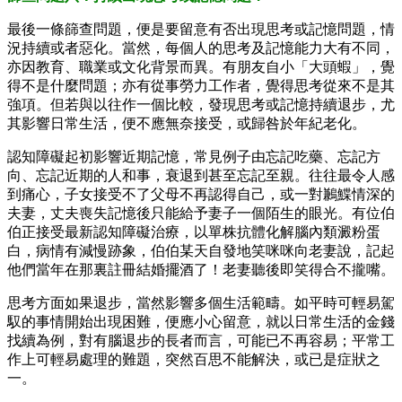
最後一條篩查問題，便是要留意有否出現思考或記憶問題，情
況持續或者惡化。當然，每個人的思考及記憶能力大有不同，
亦因教育、職業或文化背景而異。有朋友自小「大頭蝦」，覺
得不是什麼問題；亦有從事勞力工作者，覺得思考從來不是其
強項。但若與以往作一個比較，發現思考或記憶持續退步，尤
其影響日常生活，便不應無奈接受，或歸咎於年紀老化。
認知障礙起初影響近期記憶，常見例子由忘記吃藥、忘記方
向、忘記近期的人和事，衰退到甚至忘記至親。往往最令人感
到痛心，子女接受不了父母不再認得自己，或一對鶼鰈情深的
夫妻，丈夫喪失記憶後只能給予妻子一個陌生的眼光。有位伯
伯正接受最新認知障礙治療，以單株抗體化解腦內類澱粉蛋
白，病情有減慢跡象，伯伯某天自發地笑咪咪向老妻說，記起
他們當年在那裏註冊結婚擺酒了！老妻聽後即笑得合不攏嘴。
思考方面如果退步，當然影響多個生活範疇。如平時可輕易駕
馭的事情開始出現困難，便應小心留意，就以日常生活的金錢
找續為例，對有腦退步的長者而言，可能已不再容易；平常工
作上可輕易處理的難題，突然百思不能解決，或已是症狀之
一。