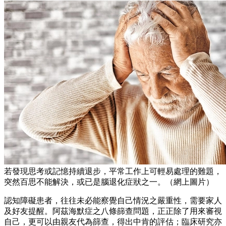
若發現思考或記憶持續退步，平常工作上可輕易處理的難題，
突然百思不能解決，或已是腦退化症狀之一。（網上圖片）
認知障礙患者，往往未必能察覺自己情況之嚴重性，需要家人
及好友提醒。阿茲海默症之八條篩查問題，正正除了用來審視
自己，更可以由親友代為篩查，得出中肯的評估；臨床研究亦