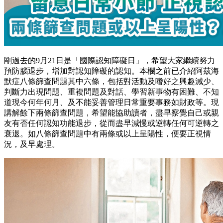
剛過去的9月21日是「國際認知障礙日」，希望大家繼續努力
預防腦退步，增加對認知障礙的認知。本欄之前已介紹阿茲海
默症八條篩查問題其中六條，包括對活動及嗜好之興趣減少、
判斷力出現問題、重複問題及對話、學習新事物有困難、不知
道現今何年何月、及不能妥善管理日常重要事務如財政等。現
講解餘下兩條篩查問題，希望能協助讀者，盡早察覺自己或親
友有否任何認知功能退步，從而盡早減慢或逆轉任何可逆轉之
衰退。如八條篩查問題中有兩條或以上呈陽性，便要正視情
況，及早處理。