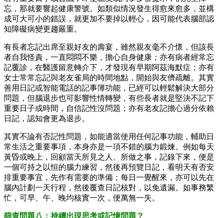
忘，那就要響起健康警號。如類似情況發生得愈來愈多，並構
成可大可小的錯誤，就更加不要掉以輕心，因可能代表腦部認
知障礙病變更趨嚴重。
有長者忘記出席至親好友的壽宴，雖然親友毫不介懷，但該長
者自我怪責，一直悶悶不樂，擔心自身健康；亦有病者經常忘
記覆診，在醫護留意轉介下，才發現有早期阿茲海默症；亦有
女士常常忘記與老友雀局的時間地點，開始與友儕疏離。其實
善用日記或智能電話的記事簿功能，已經可以輕鬆解決大部分
問題，但腦退步也可影響性情轉變，有些長者就是堅決不記下
重要日子或時間，自信記性沒問題；亦有老友記擔心過分依賴
日記，認知會更為退步。
其實不論有否記性問題，如能適當使用任何記事功能，輔助日
常生活之重要事項，本身亦是一項不錯的腦力鍛煉。例如每天
黃昏或晚上，回顧當天所見之人、所做之事，記錄下來，便是
一個可持之以恒的腦力練習，然後再預覽日記，看明天有否安
排重要事宜，先作有需要的準備；每日一覺醒來，亦可以先在
腦內計劃一天行程，然後覆查日記核對，以免遺漏。如事務繁
忙，可早、午、晚均核實一次，便萬無一失。
篩查問題八：持續出現思考或記憶問題？