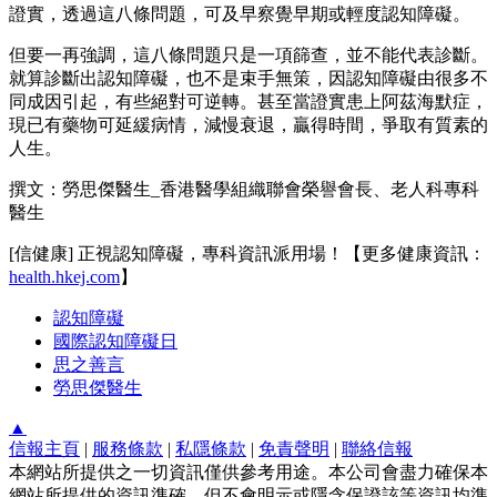
證實，透過這八條問題，可及早察覺早期或輕度認知障礙。
但要一再強調，這八條問題只是一項篩查，並不能代表診斷。
就算診斷出認知障礙，也不是束手無策，因認知障礙由很多不
同成因引起，有些絕對可逆轉。甚至當證實患上阿茲海默症，
現已有藥物可延緩病情，減慢衰退，贏得時間，爭取有質素的
人生。
撰文：勞思傑醫生_香港醫學組織聯會榮譽會長、老人科專科
醫生
[信健康] 正視認知障礙，專科資訊派用場！【更多健康資訊：
health.hkej.com
】
認知障礙
國際認知障礙日
思之善言
勞思傑醫生
▲
信報主頁
|
服務條款
|
私隱條款
|
免責聲明
|
聯絡信報
本網站所提供之一切資訊僅供參考用途。本公司會盡力確保本
網站所提供的資訊準確，但不會明示或隱含保證該等資訊均準