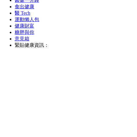
醫健一分鐘
食出健康
醫 Tech
運動懶人包
健康財富
糖胖與你
意見箱
緊貼健康資訊：