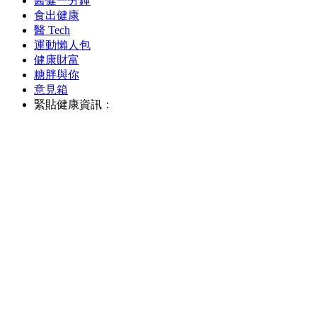
醫健一分鐘
食出健康
醫 Tech
運動懶人包
健康財富
糖胖與你
意見箱
緊貼健康資訊：