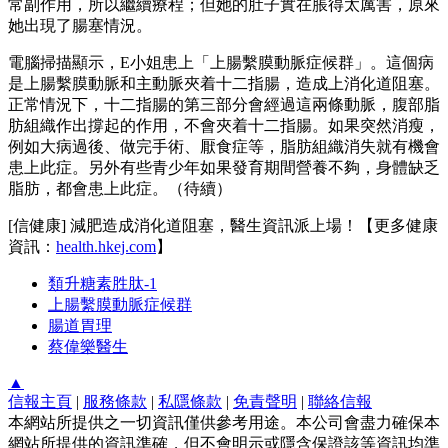
常副作用，所以繼續療程；但她的肚子實在脹得太厲害，原來
她出現了腸塞情況。
電腦掃描顯示，E小姐患上「上腸繫膜動脈症候群」。這個病
是上腸繫膜動脈和主動脈夾着十二指腸，造成上消化道阻塞。
正常情況下，十二指腸的第三部分會經過這兩條動脈，腹部脂
肪組織作出撐起的作用，不會夾着十二指腸。如果突然消瘦，
例如大病過後、做完手術、厭食症等，脂肪組織消失就有機會
患上此症。另外有些青少年如果發育期間營養不夠，身體缺乏
脂肪，都會患上此症。（待續）
[信健康] 減肥造成消化道阻塞，醫生資訊派上場！【更多健康
資訊：
health.hkej.com
】
類升糖素胜肽-1
上腸繫膜動脈症候群
腸道胃理
蔡偉樂醫生
▲
信報主頁
|
服務條款
|
私隱條款
|
免責聲明
|
聯絡信報
本網站所提供之一切資訊僅供參考用途。本公司會盡力確保本
網站所提供的資訊準確，但不會明示或隱含保證該等資訊均準