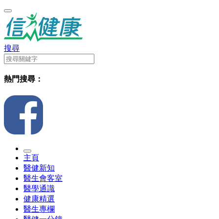
搜尋
熱門搜尋：
主頁
醫健新知
醫生會客室
醫學通識
健康精選
醫生專欄