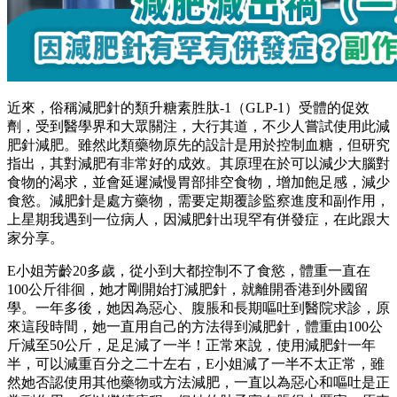
近來，俗稱減肥針的類升糖素胜肽-1（GLP-1）受體的促效
劑，受到醫學界和大眾關注，大行其道，不少人嘗試使用此減
肥針減肥。雖然此類藥物原先的設計是用於控制血糖，但研究
指出，其對減肥有非常好的成效。其原理在於可以減少大腦對
食物的渴求，並會延遲減慢胃部排空食物，增加飽足感，減少
食慾。減肥針是處方藥物，需要定期覆診監察進度和副作用，
上星期我遇到一位病人，因減肥針出現罕有併發症，在此跟大
家分享。
E小姐芳齡20多歲，從小到大都控制不了食慾，體重一直在
100公斤徘徊，她才剛開始打減肥針，就離開香港到外國留
學。一年多後，她因為惡心、腹脹和長期嘔吐到醫院求診，原
來這段時間，她一直用自己的方法得到減肥針，體重由100公
斤減至50公斤，足足減了一半！正常來說，使用減肥針一年
半，可以減重百分之二十左右，E小姐減了一半不太正常，雖
然她否認使用其他藥物或方法減肥，一直以為惡心和嘔吐是正