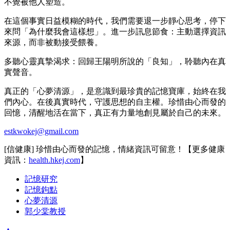
不覺被他人塑造。
在這個事實日益模糊的時代，我們需要退一步靜心思考，停下
來問「為什麼我會這樣想」。進一步訊息節食：主動選擇資訊
來源，而非被動接受餵養。
多聽心靈真摯渴求：回歸王陽明所說的「良知」，聆聽內在真
實聲音。
真正的「心夢清源」，是意識到最珍貴的記憶寶庫，始終在我
們內心。在後真實時代，守護思想的自主權。珍惜由心而發的
回憶，清醒地活在當下，真正有力量地創見屬於自己的未來。
estkwokej@gmail.com
[信健康] 珍惜由心而發的記憶，情緒資訊可留意！【更多健康
資訊：
health.hkej.com
】
記憶研究
記憶鉤點
心夢清源
郭少棠教授
▲