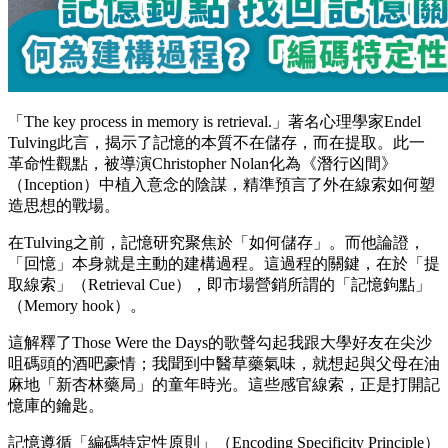
「The key process in memory is retrieval.」著名心理學家Endel
Tulving此言，揭示了記憶的本質不在儲存，而在提取。此一
革命性觀點，被導演Christopher Nolan化為《潛行凶間》
（Inception）中植入意念的陰謀，精準預言了外在線索如何塑
造思想的戰場。
在Tulving之前，記憶研究聚焦於「如何儲存」。而他論證，
「回憶」本身就是主動的建構過程。這過程的關鍵，在於「提
取線索」（Retrieval Cue），即市場營銷所謂的「記憶鉤點」
（Memory hook）。
這解釋了Those Were the Days的歌聲勾起我跟大學好友在尖沙
咀碼頭的酒吧豪情；我聞到中醫草藥氣味，就想起與父母在油
麻地「新杏林藥局」的童年時光。這些感官線索，正是打開記
憶庫的鑰匙。
記憶遵循「編碼特定性原則」（Encoding Specificity Principle）