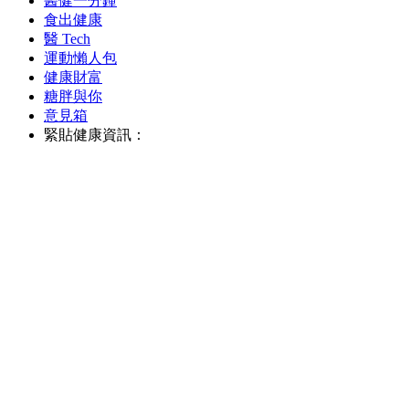
醫健一分鐘
食出健康
醫 Tech
運動懶人包
健康財富
糖胖與你
意見箱
緊貼健康資訊：