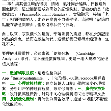
──事件與其發生時的環境、情緒、氣味同步編碼，日後遇到
類似情景，這些細節便成為高效的記憶鉤點。更微妙的是「啟
動效應」（Priming或Priming Stimulus）。實驗顯示，接觸「老
年」相關詞彙的人，走路速度會不自覺變慢。這證明了記憶鉤
點能在潛意識層面，悄然引導我們的行為。
自古以來，宗教儀式的鐘聲、部落圖騰的震撼，都在扮演記憶
鉤點的角色。然而在數位時代，這種影響已變得水銀瀉地，無
孔不入。
要理解其嚴重性，必須審視「劍橋分析」（Cambridge
Analytica）事件。這不僅是數據醜聞，更是一場大規模的記憶
植入陰謀：
一、數據竊取規模：
透過性格測試
App「thisisyourdigitallife」，非法取得8700萬Facebook用戶資
料；
二、心理建模精度：
建立超越人口統計學的深度心理檔
案，分析用戶的神經質程度、政治傾向等；
三、廣告投放策
略：
設計數萬種廣告，針對不同心理特質選民進行精準投放；
四、反饋優化機制：
實時監測廣告效果，通過A/B測試不斷優
化說服策略。