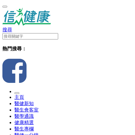
搜尋
熱門搜尋：
主頁
醫健新知
醫生會客室
醫學通識
健康精選
醫生專欄