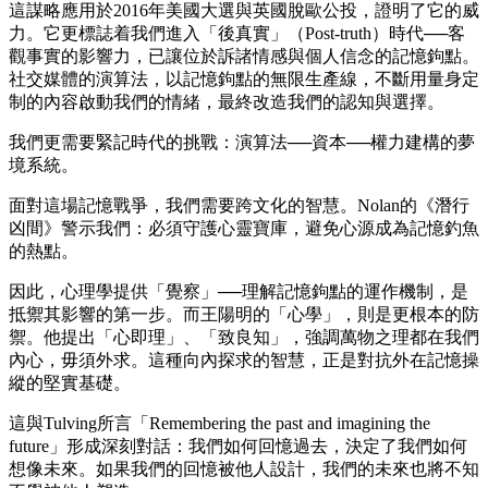
這謀略應用於2016年美國大選與英國脫歐公投，證明了它的威
力。它更標誌着我們進入「後真實」（Post-truth）時代──客
觀事實的影響力，已讓位於訴諸情感與個人信念的記憶鉤點。
社交媒體的演算法，以記憶鉤點的無限生產線，不斷用量身定
制的內容啟動我們的情緒，最終改造我們的認知與選擇。
我們更需要緊記時代的挑戰：演算法──資本──權力建構的夢
境系統。
面對這場記憶戰爭，我們需要跨文化的智慧。Nolan的《潛行
凶間》警示我們：必須守護心靈寶庫，避免心源成為記憶釣魚
的熱點。
因此，心理學提供「覺察」──理解記憶鉤點的運作機制，是
抵禦其影響的第一步。而王陽明的「心學」，則是更根本的防
禦。他提出「心即理」、「致良知」，強調萬物之理都在我們
內心，毋須外求。這種向內探求的智慧，正是對抗外在記憶操
縱的堅實基礎。
這與Tulving所言「Remembering the past and imagining the
future」形成深刻對話：我們如何回憶過去，決定了我們如何
想像未來。如果我們的回憶被他人設計，我們的未來也將不知