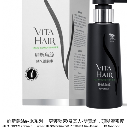
「維新烏絲納米系列 」更獲臨床¹及真人²雙實證，頭髮濃密度