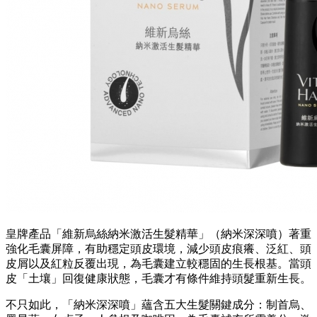
皇牌產品「維新烏絲納米激活生髮精華」（納米深深噴）著重
強化毛囊屏障，有助穩定頭皮環境，減少頭皮痕癢、泛紅、頭
皮屑以及紅粒反覆出現，為毛囊建立較穩固的生長根基。當頭
皮「土壤」回復健康狀態，毛囊才有條件維持頭髮重新生長。
不只如此，「納米深深噴」蘊含五大生髮關鍵成分：制首烏、