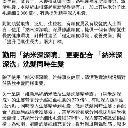
墨旱蓮、女貞子、人參根及咖啡因，為毛囊補充所需養分、激
活毛囊，令髮絲由根部起重新變得更有力。加上其納米分子比
毛囊細 2,366 倍^，有助提升精華深入毛囊。
對於頭髮痕癢、泛紅、生粒粒、有頭皮屑及有脫髮的人士而
言，使用「納米深深噴」深層修護頭皮，提供一個有助頭髮生
長的健康環境，針對性達至「穩定頭皮環境，改善失衡」與
「提升毛囊生長力」兩大目標。
勤用「納米深深噴」 更要配合 「納米深
深洗」洗髮同時生髮
除了使用「納米深深噴」維持頭皮健康，清潔毛囊油脂污垢對
於防脫生髮同樣重要。
另一皇牌「維新烏絲納米激活生髮洗髮精華露」（納米深深
洗）的生髮營養分子縮細至毛囊的 370 倍^，有助深入潔淨油
脂污垢，同時導入生髮精華到毛囊，做到洗髮同時生髮；再配
合「維新烏絲納米護髮素」，其草本營養成分同樣採用納米概
念處理，其納米分子細比毛囊細370倍^，深入髮芯修護受損結
構，為幼弱、易斷的髮絲補充養分，提升韌度與強韌感，減少