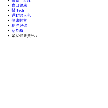
醫健一分鐘
食出健康
醫 Tech
運動懶人包
健康財富
糖胖與你
意見箱
緊貼健康資訊：