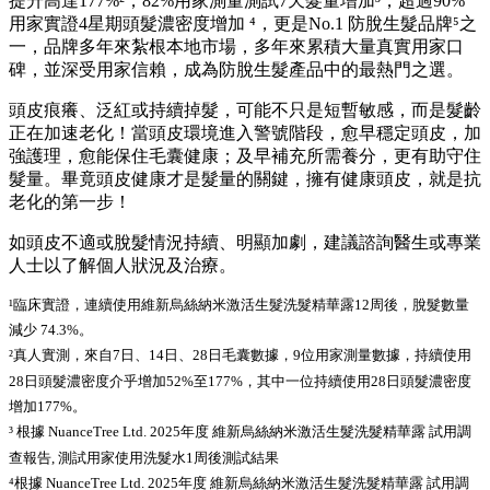
提升高達177%²，82%用家測量測試7天髮量增加³​，超過90%
用家實證4星期頭髮濃密度增加 ⁴​，更是No.1 防脫生髮品牌⁵之
一，品牌多年來紮根本地市場，多年來累積大量真實用家口
碑，並深受用家信賴，成為防脫生髮產品中的最熱門之選。
頭皮痕癢、泛紅或持續掉髮，可能不只是短暫敏感，而是髮齡
正在加速老化！當頭皮環境進入警號階段，愈早穩定頭皮，加
強護理，愈能保住毛囊健康；及早補充所需養分，更有助守住
髮量。畢竟頭皮健康才是髮量的關鍵，擁有健康頭皮，就是抗
老化的第一步！
如頭皮不適或脫髮情況持續、明顯加劇，建議諮詢醫生或專業
人士以了解個人狀況及治療。
¹臨床實證，連續使用維新烏絲納米激活生髮洗髮精華露12周後，脫髮數量
減少 74.3%。
²真人實測，來自7日、14日、28日毛囊數據，9位用家測量數據，持續使用
28日頭髮濃密度介乎增加52%至177%，其中一位持續使用28日頭髮濃密度
增加177%。
³ 根據 NuanceTree Ltd. 2025年度 維新烏絲納米激活生髮洗髮精華露 試用調
查報告, 測試用家使用洗髮水1周後測試結果
⁴根據 NuanceTree Ltd. 2025年度 維新烏絲納米激活生髮洗髮精華露 試用調