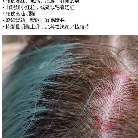
• 頭皮泛紅、敏感、痕癢、有頭皮屑
• 出現細小紅粒，或疑似毛囊泛紅
• 頭皮出油明顯
• 髮絲變幼、變軟、容易斷裂
• 掉髮量明顯上升，尤其在洗頭／梳頭時