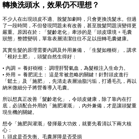
轉換洗頭水，效果仍不理想？
不少人在出現頭皮不適、脫髮加劇時，只會更換洗髮水。但過
了一段時間，不但發現問題未有改善，甚至脫髮問題演變得更
嚴重。原因在於：「髮齡老化」牽涉的是「頭皮環境 + 毛囊
狀態」整體變弱，單靠表層清潔往往不足以扭轉毛囊健康。
其實生髮的原理需要內調及外用兼備，「生髮如種樹」，講求
「根好土肥」，頭髮自然生得好：
• 內調 ＝ 養好樹根： 調理肝腎氣血，為髮根注入生命力。
• 外用 ＝ 養肥泥土： 這是常被忽略的關鍵！針對頭皮進行
「鬆土」及「施肥」，先清走表層油脂污垢，打通毛孔，再以
納米微細分子將營養導入毛囊。
所以想真正改善「髮齡老化」，令頭皮健康，除了靠內在打
底，必須配合外用的「施肥灌溉」，內外兼備，才是讓頭髮重
現生機的關鍵。
想令「施肥與灌溉」發揮最大功效，就要先看清以下兩大核
心：
1. 頭皮是否失衡、毛囊屏障是否受損