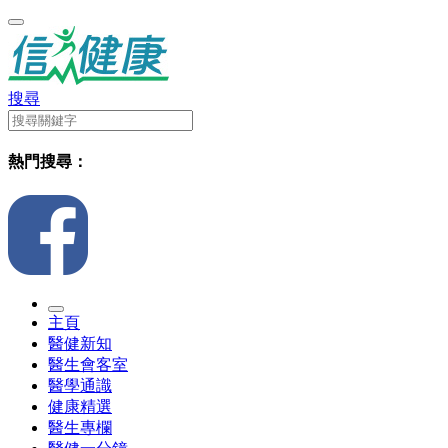
搜尋
熱門搜尋：
主頁
醫健新知
醫生會客室
醫學通識
健康精選
醫生專欄