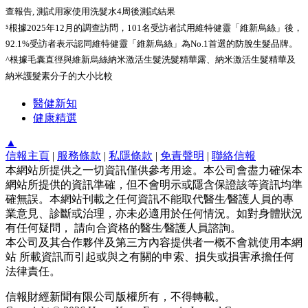
查報告, 測試用家使用洗髮水4周後測試結果
⁵根據2025年12月的調查訪問，101名受訪者試用維特健靈「維新烏絲」後，
92.1%受訪者表示認同維特健靈「維新烏絲」為No.1首選的防脫生髮品牌。
^根據毛囊直徑與維新烏絲納米激活生髮洗髮精華露、納米激活生髮精華及
納米護髮素分子的大小比較
醫健新知
健康精選
▲
信報主頁
|
服務條款
|
私隱條款
|
免責聲明
|
聯絡信報
本網站所提供之一切資訊僅供參考用途。本公司會盡力確保本
網站所提供的資訊準確，但不會明示或隱含保證該等資訊均準
確無誤。本網站刊載之任何資訊不能取代醫生∕醫護人員的專
業意見、診斷或治理，亦未必適用於任何情況。如對身體狀況
有任何疑問， 請向合資格的醫生∕醫護人員諮詢。
本公司及其合作夥伴及第三方內容提供者一概不會就使用本網
站 所載資訊而引起或與之有關的申索、損失或損害承擔任何
法律責任。
信報財經新聞有限公司版權所有，不得轉載。