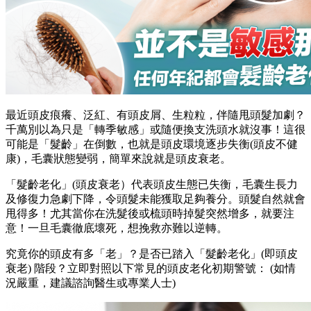
最近頭皮痕癢、泛紅、有頭皮屑、生粒粒，伴隨甩頭髮加劇？
千萬別以為只是「轉季敏感」或隨便換支洗頭水就沒事！這很
可能是「髮齡」在倒數，也就是頭皮環境逐步失衡(頭皮不健
康)，毛囊狀態變弱，簡單來說就是頭皮衰老。
「髮齡老化」(頭皮衰老）代表頭皮生態已失衡，毛囊生長力
及修復力急劇下降，令頭髮未能獲取足夠養分。頭髮自然就會
甩得多！尤其當你在洗髮後或梳頭時掉髮突然增多，就要注
意！一旦毛囊徹底壞死，想挽救亦難以逆轉。
究竟你的頭皮有多「老」？是否已踏入「髮齡老化」(即頭皮
衰老) 階段？立即對照以下常見的頭皮老化初期警號： (如情
況嚴重，建議諮詢醫生或專業人士)