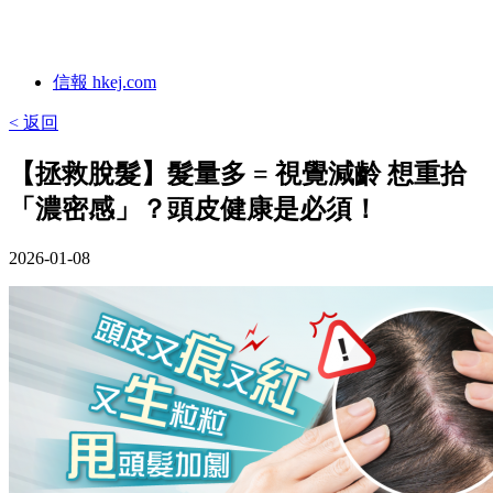
信報 hkej.com
< 返回
【拯救脫髮】髮量多 = 視覺減齡 想重拾
「濃密感」？頭皮健康是必須！
2026-01-08