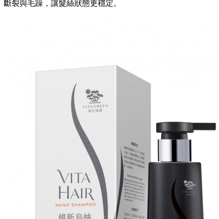
斷裂與毛躁，讓髮絲狀態更穩定。