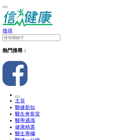
搜尋
熱門搜尋：
主頁
醫健新知
醫生會客室
醫學通識
健康精選
醫生專欄