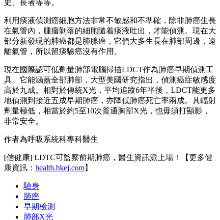
史、長者等等。
利用痰液偵測癌細胞方法非常不敏感和不準確，除非肺癌生長
在氣管內，腫瘤剝落的細胞隨着痰液吐出，才能偵測。現在大
部分新發現的肺癌都是肺腺癌，它們大多生長在肺部周邊，遠
離氣管，所以留痰驗癌沒有作用。
現在國際認可低劑量肺部電腦掃描LDCT作為肺癌早期偵測工
具。它能涵蓋全部肺部，大型美國研究指出，偵測癌症敏感度
高於九成。相對於傳統X光，平均追蹤6年半後，LDCT能更多
地偵測到接近五成早期肺癌，亦降低肺癌死亡率兩成。其輻射
劑量極低，相當於約5至10次普通胸部X光，也毋須打顯影，
非常安全。
作者為呼吸系統科專科醫生
[信健康] LDTC可監察前期肺癌，醫生資訊派上場！【更多健
康資訊：
health.hkej.com
】
驗身
肺癌
早期檢測
肺部X光