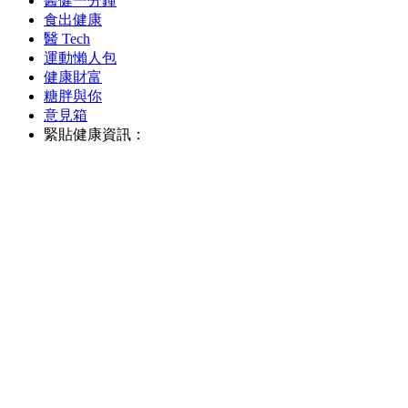
醫健一分鐘
食出健康
醫 Tech
運動懶人包
健康財富
糖胖與你
意見箱
緊貼健康資訊：