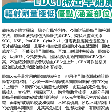
歲晚為身體大掃除，驗身市民特別多。今期討論肺癌早期檢測
方法。肺癌血液指標包括癌胚抗原CEA、鱗狀細胞癌抗原
SCC、NSE、ProGRP、Cyfra 21-1，但需要腫瘤製造這些蛋白
質才能驗血檢測，且要有相當數目癌細胞才在血液測到，因敏
感度不足，不能發現早期肺癌。再加上假陽性率較高，肺部發
炎、吸煙都可令指數升高。臨床經驗見過四期肺癌CEA值不
高。不過確診肺癌後發現驗血CEA也上升，CEA可作監察肺
癌治療成效及偵測治癒後有否復發。
肺部X光是最常用的肺部結構檢查，但用作早期偵測或確診肺
癌有相當限制。1.少於一厘米結節或早期肺癌腫瘤很難在X光
片上顯示；2.肺部X光只涵蓋七成肺部，被遮擋的死角包括心
臟後方、脊椎旁、橫膈膜下方、胸骨和肋骨後等；3.部分早期
肺癌是由肺部磨砂玻璃陰影演變，但X光主要顯示密度較高組
織，而磨砂玻璃影較淡和模糊，不容易偵測。所以不建議利用
X光偵測早期肺癌，尤其高危組別，包括吸煙者、有肺癌家族