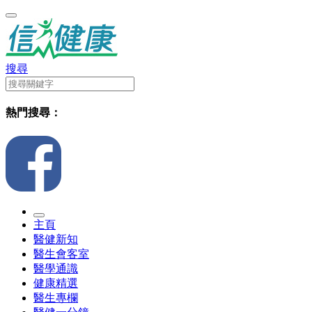
搜尋
熱門搜尋：
主頁
醫健新知
醫生會客室
醫學通識
健康精選
醫生專欄