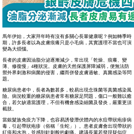
馬年伊始，大家拜年時有沒有多關心長輩健康呢？例如轉季時
期，許多長者以為皮膚痕癢只是小毛病，其實護理不當也可演
變為大煩惱。
長者的皮膚因油脂分泌逐漸減少，常出現「乾燥、痕癢、變
薄、修復慢」4種狀況。皮膚的天然保護屏障減弱，便無法防
禦外界刺激和病菌的侵害，繼而併發皮膚過敏、真菌感染等問
題。
糖尿病患者中，長者為數甚多，較易出現念珠菌等真菌感染風
險。病況較重的糖尿病患者常有糖尿足問題，傷口一般難以癒
合，若欠缺適當護理，不但有機會感染細菌及發炎，嚴重更須
截肢。
當銀髮族免疫力下降，也容易誘發潛伏體內的水痘帶狀疱疹病
毒，引起帶狀疱疹（俗稱「生蛇」）。患者皮膚會出現帶狀的
紅疹和水泡，並感到針刺般的劇痛。建議長輩若發現疑似症