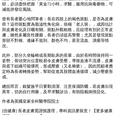
狀，必須盡快把握「黃金72小時」求醫，服用抗病毒藥物，可
減低併發症風險。
曾有長者憂心地問筆者：長在四肢上的褐色斑點，是否為皮膚
癌？這些斑點實為脂溢性角化病，俗稱「老人斑」，成因估計
與皮膚老化及日曬有關。斑點外觀粗糙，且紋理有別於正常皮
膚，雖然多屬良性腫瘤，長者仍須提高警覺；尤其是發現斑點
形狀不對稱、邊緣不規則、顏色不均，甚至流血、潰瘍等情
況。
此外，部分久坐輪椅或長期臥床的長輩，由於長時間保持同一
姿勢，骨頭突出位置較易令皮膚受壓，導致血液不流通，皮膚
與底下組織可能壞死，形成壓瘡（又名褥瘡）。因此照顧者應
定時為長者轉換姿勢，幫助促進其肢體血液循環，減少壓瘡形
成。
總括而言，銀髮族平日要勤清潔、注意保濕防曬，若皮膚出現
異常，切勿自行用藥，及早求醫診治，有助阻截病情惡化。
作者為英國皇家全科醫學院院士
[信健康] 長者皮膚需謹慎護理，專科資訊要留意！【更多健康