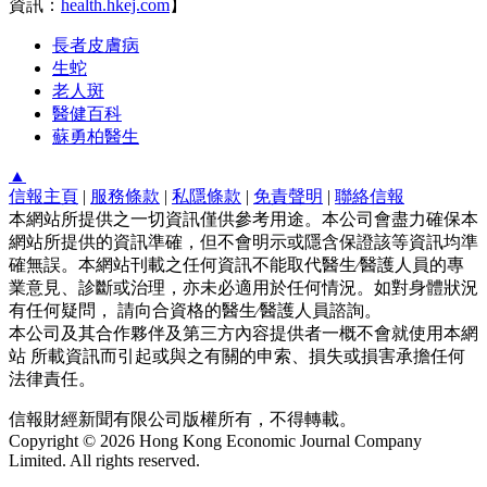
資訊：
health.hkej.com
】
長者皮膚病
生蛇
老人斑
醫健百科
蘇勇柏醫生
▲
信報主頁
|
服務條款
|
私隱條款
|
免責聲明
|
聯絡信報
本網站所提供之一切資訊僅供參考用途。本公司會盡力確保本
網站所提供的資訊準確，但不會明示或隱含保證該等資訊均準
確無誤。本網站刊載之任何資訊不能取代醫生∕醫護人員的專
業意見、診斷或治理，亦未必適用於任何情況。如對身體狀況
有任何疑問， 請向合資格的醫生∕醫護人員諮詢。
本公司及其合作夥伴及第三方內容提供者一概不會就使用本網
站 所載資訊而引起或與之有關的申索、損失或損害承擔任何
法律責任。
信報財經新聞有限公司版權所有，不得轉載。
Copyright © 2026 Hong Kong Economic Journal Company
Limited. All rights reserved.