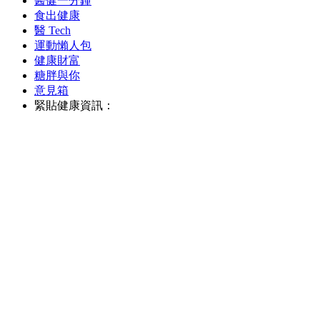
醫健一分鐘
食出健康
醫 Tech
運動懶人包
健康財富
糖胖與你
意見箱
緊貼健康資訊：