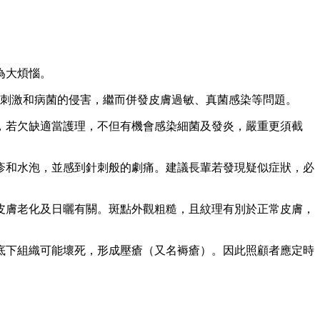
為大煩惱。
界刺激和病菌的侵害，繼而併發皮膚過敏、真菌感染等問題。
，若欠缺適當護理，不但有機會感染細菌及發炎，嚴重更須截
疹和水泡，並感到針刺般的劇痛。建議長輩若發現疑似症狀，必
皮膚老化及日曬有關。斑點外觀粗糙，且紋理有別於正常皮膚，
底下組織可能壞死，形成壓瘡（又名褥瘡）。因此照顧者應定時