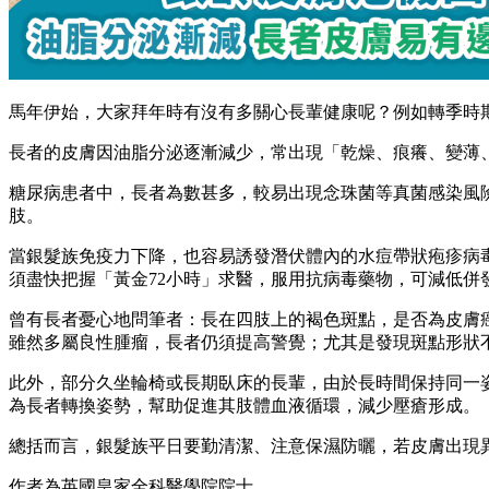
馬年伊始，大家拜年時有沒有多關心長輩健康呢？例如轉季時
長者的皮膚因油脂分泌逐漸減少，常出現「乾燥、痕癢、變薄
糖尿病患者中，長者為數甚多，較易出現念珠菌等真菌感染風
肢。
當銀髮族免疫力下降，也容易誘發潛伏體內的水痘帶狀疱疹病
須盡快把握「黃金72小時」求醫，服用抗病毒藥物，可減低併
曾有長者憂心地問筆者：長在四肢上的褐色斑點，是否為皮膚
雖然多屬良性腫瘤，長者仍須提高警覺；尤其是發現斑點形狀
此外，部分久坐輪椅或長期臥床的長輩，由於長時間保持同一
為長者轉換姿勢，幫助促進其肢體血液循環，減少壓瘡形成。
總括而言，銀髮族平日要勤清潔、注意保濕防曬，若皮膚出現
作者為英國皇家全科醫學院院士