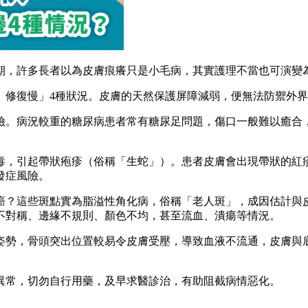
期，許多長者以為皮膚痕癢只是小毛病，其實護理不當也可演變
、修復慢」4種狀況。皮膚的天然保護屏障減弱，便無法防禦外
險。病況較重的糖尿病患者常有糖尿足問題，傷口一般難以癒合
毒，引起帶狀疱疹（俗稱「生蛇」）。患者皮膚會出現帶狀的紅
發症風險。
癌？這些斑點實為脂溢性角化病，俗稱「老人斑」，成因估計與
不對稱、邊緣不規則、顏色不均，甚至流血、潰瘍等情況。
姿勢，骨頭突出位置較易令皮膚受壓，導致血液不流通，皮膚與
異常，切勿自行用藥，及早求醫診治，有助阻截病情惡化。