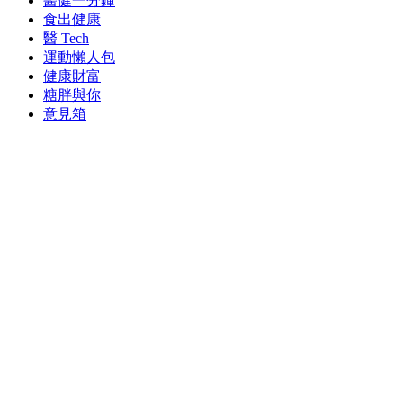
醫健一分鐘
食出健康
醫 Tech
運動懶人包
健康財富
糖胖與你
意見箱