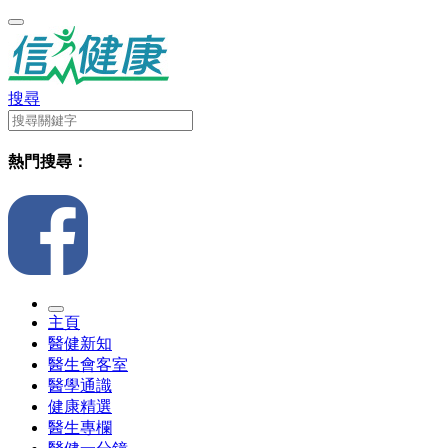
搜尋
熱門搜尋：
主頁
醫健新知
醫生會客室
醫學通識
健康精選
醫生專欄