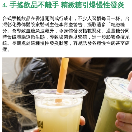
4. 手搖飲品不離手 精緻糖引爆慢性發炎
台式手搖飲品在香港開到成行成市，不少人習慣每日一杯。台
灣彰化秀傳醫院家醫科主任李育慶警告，攝取過多「精緻糖
分」會導致血糖急速飆升，令身體發炎指數惡化。過量糖分同
時會破壞腸道微生態，導致壞菌過度繁殖，進一步影響免疫系
統。長期處於這種慢性發炎狀態，容易誘發各種慢性病甚至癌
症。