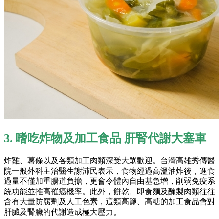
3. 嗜吃炸物及加工食品 肝腎代謝大塞車
炸雞、薯條以及各類加工肉類深受大眾歡迎。台灣高雄秀傳醫
院一般外科主治醫生謝沛民表示，食物經過高溫油炸後，進食
過量不僅加重腸道負擔，更會令體內自由基急增，削弱免疫系
統功能並推高罹癌機率。此外，餅乾、即食麵及醃製肉類往往
含有大量防腐劑及人工色素，這類高鹽、高糖的加工食品會對
肝臟及腎臟的代謝造成極大壓力。