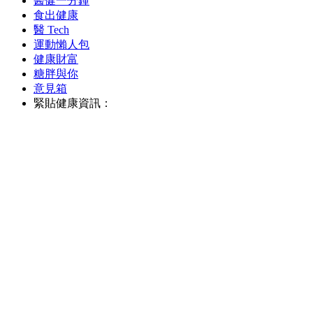
醫健一分鐘
食出健康
醫 Tech
運動懶人包
健康財富
糖胖與你
意見箱
緊貼健康資訊：