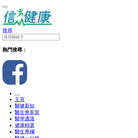
搜尋
熱門搜尋：
主頁
醫健新知
醫生會客室
醫學通識
健康精選
醫生專欄