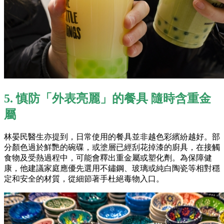
5. 慎防「外表亮麗」的餐具 隨時含重金
屬
林晏民醫生亦提到，日常使用的餐具並非越色彩繽紛越好。部
分顏色過於鮮艷的碗碟，或塗層已經刮花掉漆的廚具，在接觸
食物及受熱過程中，可能會釋出重金屬或塑化劑。為保障健
康，他建議家庭應優先選用不鏽鋼、玻璃或純白陶瓷等相對穩
定和安全的材質，從細節著手杜絕毒物入口。