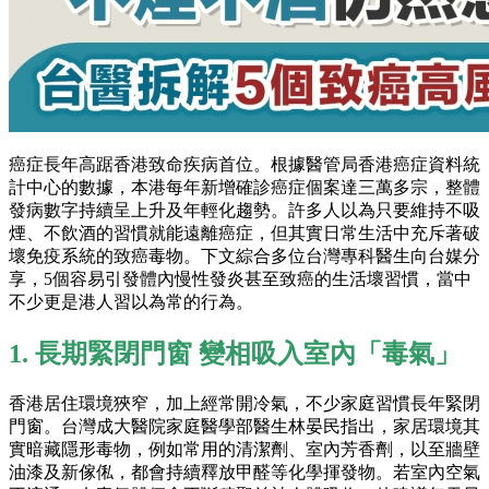
癌症長年高踞香港致命疾病首位。根據醫管局香港癌症資料統
計中心的數據，本港每年新增確診癌症個案達三萬多宗，整體
發病數字持續呈上升及年輕化趨勢。許多人以為只要維持不吸
煙、不飲酒的習慣就能遠離癌症，但其實日常生活中充斥著破
壞免疫系統的致癌毒物。下文綜合多位台灣專科醫生向台媒分
享，5個容易引發體內慢性發炎甚至致癌的生活壞習慣，當中
不少更是港人習以為常的行為。
1. 長期緊閉門窗 變相吸入室內「毒氣」
香港居住環境狹窄，加上經常開冷氣，不少家庭習慣長年緊閉
門窗。台灣成大醫院家庭醫學部醫生林晏民指出，家居環境其
實暗藏隱形毒物，例如常用的清潔劑、室內芳香劑，以至牆壁
油漆及新傢俬，都會持續釋放甲醛等化學揮發物。若室內空氣