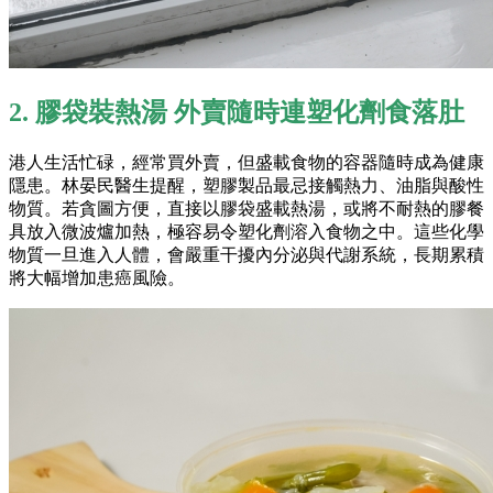
2. 膠袋裝熱湯 外賣隨時連塑化劑食落肚
港人生活忙碌，經常買外賣，但盛載食物的容器隨時成為健康
隱患。林晏民醫生提醒，塑膠製品最忌接觸熱力、油脂與酸性
物質。若貪圖方便，直接以膠袋盛載熱湯，或將不耐熱的膠餐
具放入微波爐加熱，極容易令塑化劑溶入食物之中。這些化學
物質一旦進入人體，會嚴重干擾內分泌與代謝系統，長期累積
將大幅增加患癌風險。