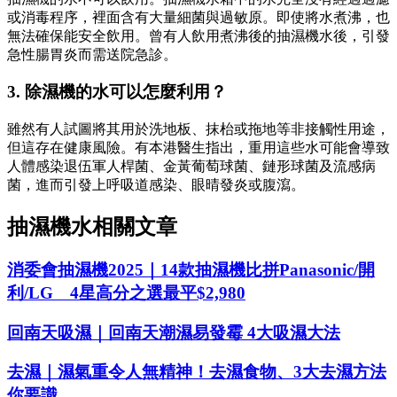
或消毒程序，裡面含有大量細菌與過敏原。即使將水煮沸，也
無法確保能安全飲用。曾有人飲用煮沸後的抽濕機水後，引發
急性腸胃炎而需送院急診。
3. 除濕機的水可以怎麼利用？
雖然有人試圖將其用於洗地板、抹枱或拖地等非接觸性用途，
但這存在健康風險。有本港醫生指出，重用這些水可能會導致
人體感染退伍軍人桿菌、金黃葡萄球菌、鏈形球菌及流感病
菌，進而引發上呼吸道感染、眼晴發炎或腹瀉。
抽濕機水相關文章
消委會抽濕機2025｜14款抽濕機比拼Panasonic/開
利/LG 4星高分之選最平$2,980
回南天吸濕｜回南天潮濕易發霉 4大吸濕大法
去濕｜濕氣重令人無精神！去濕食物、3大去濕方法
你要識