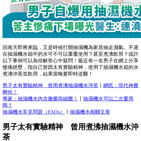
回南天即將來臨，又是時候打開抽濕機為家居抽走濕氣。不過
在抽濕機水箱中的水可不可以重覆使用？甚至煮沸飲用？或許
以下事例可以為你解答心中疑問！最近有一名男子在網上分享
慘痛經歷，指自己曾因太有實驗精神，使用了抽濕機水箱的水
煮沸沖茶並飲用，結果當晚要即時送醫！
男子太有實驗精神 曾用煮沸抽濕機水沖茶
丨
網民：現代神農
啊你！
專家：抽濕機水內含黴菌與細菌！
丨
抽濕機水可以二次重用
嗎？
抽濕機水常見問題（FAQs）
丨
抽濕機水相關文章
男子太有實驗精神 曾用煮沸抽濕機水沖
茶