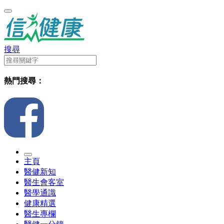
搜尋
熱門搜尋：
主頁
醫健新知
醫生會客室
醫學通識
健康精選
醫生專欄