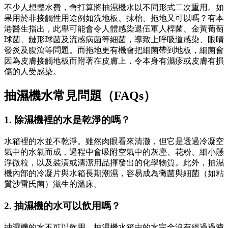
不少人想慳水費，會打算將抽濕機水以不同形式二次重用。如
果用於非接觸性用途例如洗地板、抹枱、拖地又可以嗎？有本
港醫生指出，此舉可能會令人體感染退伍軍人桿菌、金黃葡萄
球菌、鏈形球菌及流感病菌等細菌，導致上呼吸道感染、眼晴
發炎及腹瀉等問題。而拖地更有機會把細菌帶到地板，細菌會
因為皮膚接觸地板而附著在皮膚上，令本身有濕疹或皮膚有損
傷的人受感染。
抽濕機水常見問題（FAQs）
1. 除濕機裡的水是乾淨的嗎？
水箱裡的水並不乾淨。雖然肉眼看來清澈，但它是透過冷凝空
氣中的水氣而成，過程中會吸附空氣中的灰塵、花粉、細小懸
浮微粒，以及裝潢或清潔用品揮發出的化學物質。此外，抽濕
機內部的冷凝片與水箱長期潮濕，容易成為黴菌與細菌（如粘
質沙雷氏菌）滋生的溫床。
2. 抽濕機的水可以飲用嗎？
抽濕機的水不可以飲用。抽濕機水箱中的水完全沒有經過過濾