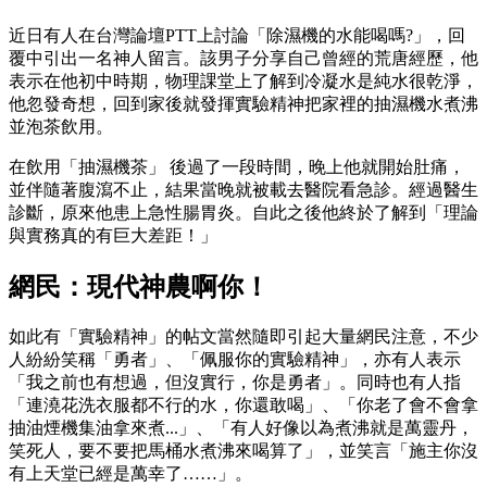
近日有人在台灣論壇PTT上討論「除濕機的水能喝嗎?」，回
覆中引出一名神人留言。該男子分享自己曾經的荒唐經歷，他
表示在他初中時期，物理課堂上了解到冷凝水是純水很乾淨，
他忽發奇想，回到家後就發揮實驗精神把家裡的抽濕機水煮沸
並泡茶飲用。
在飲用「抽濕機茶」 後過了一段時間，晚上他就開始肚痛，
並伴隨著腹瀉不止，結果當晚就被載去醫院看急診。經過醫生
診斷，原來他患上急性腸胃炎。自此之後他終於了解到「理論
與實務真的有巨大差距！」
網民：現代神農啊你！
如此有「實驗精神」的帖文當然隨即引起大量網民注意，不少
人紛紛笑稱「勇者」、「佩服你的實驗精神」，亦有人表示
「我之前也有想過，但沒實行，你是勇者」。同時也有人指
「連澆花洗衣服都不行的水，你還敢喝」、「你老了會不會拿
抽油煙機集油拿來煮...」、「有人好像以為煮沸就是萬靈丹，
笑死人，要不要把馬桶水煮沸來喝算了」，並笑言「施主你沒
有上天堂已經是萬幸了……」。