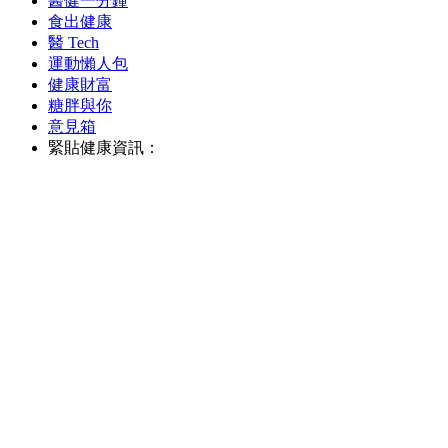
醫健一分鐘
食出健康
醫 Tech
運動懶人包
健康財富
糖胖與你
意見箱
緊貼健康資訊：