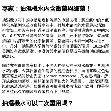
專家：抽濕機水內含黴菌與細菌！
抽濕機水箱中的水是透過抽濕機的冷凝技術，將空氣中的水氣
轉化為液態水並收集於水箱中。雖然水箱內的水看起來清澈，
但實際上並沒有任何過濾或消毒程序。抽濕機過濾空氣中的水
氣，而空氣中可能夾帶的灰塵、花粉、細小懸浮微粒、裝潢或
清潔用品揮發出的化學物質等，都會隨著水氣一同凝結進水
中。另外，抽濕機內部長時間處於潮濕溫暖的環境，加上內部
長期沒有徹底清潔，冷凝片與水箱便容易成為黴菌與細菌滋生
的溫床。
同時亦有健康專家指出，不少人在倒掉抽濕機水箱並不會刷洗
水箱內部，令其反覆產生滑膩的粉紅色黏液。而這些粉紅色黏
液實際是粘質沙雷氏菌（Serratia marcescens，又名靈桿菌）所
形成的生物薄膜，這類細菌具備強大的保護層，一般清潔劑難
以徹底清洗乾淨。如果覺得將抽濕機水煮沸就可飲用，即是與
將累積已久的細菌與過敏原吞下肚無異。
抽濕機水可以二次重用嗎？