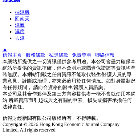
抽濕機
回南天
濕氣
濕度
去濕
▲
信報主頁
|
服務條款
|
私隱條款
|
免責聲明
|
聯絡信報
本網站所提供之一切資訊僅供參考用途。本公司會盡力確保本
網站所提供的資訊準確，但不會明示或隱含保證該等資訊均準
確無誤。本網站刊載之任何資訊不能取代醫生∕醫護人員的專
業意見、診斷或治理，亦未必適用於任何情況。如對身體狀況
有任何疑問， 請向合資格的醫生∕醫護人員諮詢。
本公司及其合作夥伴及第三方內容提供者一概不會就使用本網
站 所載資訊而引起或與之有關的申索、損失或損害承擔任何
法律責任。
信報財經新聞有限公司版權所有，不得轉載。
Copyright © 2026 Hong Kong Economic Journal Company
Limited. All rights reserved.