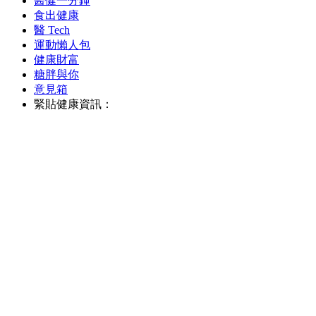
醫健一分鐘
食出健康
醫 Tech
運動懶人包
健康財富
糖胖與你
意見箱
緊貼健康資訊：