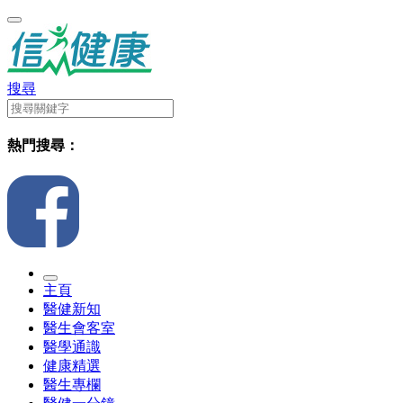
搜尋
熱門搜尋：
主頁
醫健新知
醫生會客室
醫學通識
健康精選
醫生專欄