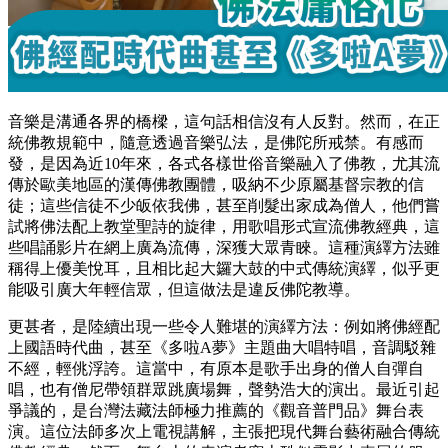
音樂是溝通各界的橋樑，這句話相信沒有人反對。然而，在正
統佛教規範中，隨意透過音樂弘法，是佛陀所戒禁。有感而
發，是因為近10年來，各式各樣世俗音樂融入了佛教，尤其流
傳於歐美地區的漢傳佛教團體，吸納不少原屬基督宗教的信
徒；這些信徒不少皈依我佛，甚至削髮出家成為僧人，他們嘗
試將佛法配上教堂聖詩的旋律，用歌唱形式宣流佛教經典，這
些唱誦影片在網上廣為流傳，深獲大眾青睞。這種演繹方法雖
稱得上優美悅耳，且相比起大鑼大鼓的中式傳統演繹，似乎更
能吸引廣大年輕信眾，但這做法是違反佛陀教導。
更甚者，是陸續出現一些令人難堪的演繹方法：例如將佛經配
上國語時代曲，甚至《多啦A夢》主題曲大唱特唱，音調駁雜
不經，輕佻浮誇。這當中，有原本是歌手出身的僧人自彈自
唱，也有僧尼帶領群眾跳廣場舞，聲勢浩大的演出。最近引起
爭議的，是台灣法藏法師極力推薦的《觀音普門品》舞台表
演。這位法師多次上電視講解，主張把現代舞台藝術融合傳統