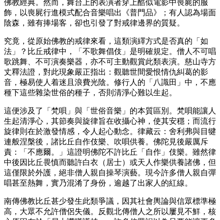
佛教經典。然而，舞台上的表演者穿上酷似電影中喪屍的服
飾，以喪屍行進模式配合音樂唱出《普門品》；有人認為場面
陰森，雖有捧場客，卻也引發了對戒律邊界的質疑。
究竟，從原始佛教的戒律來看，這類演繹方式是否真的「如
法」？比丘戒律中，「不歌舞倡伎」是明確規定。僧人不可唱
歌跳舞、不可演奏樂器，亦不可主動觀賞此類表演。慈山寺方
丈釋法證，對此現象嚴正指出：觀聽世間愛恨情仇糾葛的影
音，極易使人着迷且浪費光陰。修行人的「八識田」中，不應
種下這些雜染世俗的種子，否則清淨心難以生起。
這便涉及了「梵唄」與「世俗音樂」的本質區別。梵唄能讓人
生起清淨心，其節奏與旋律旨在收攝心神，使其安穩；而流行
旋律則在於激發情感，令人起心動念。律藏云：舍利弗與目犍
連般涅槃後，諸比丘自作伎樂、吹唄供養。佛陀見後嚴厲斥
責：「不應爾。」這證明佛陀不許比丘「自作」伎樂。雖然律
中後因比丘畏慎而聽許白衣（居士）或天人作樂供養諸佛，但
這僅限於外護，絕非僧人親自操琴演藝。現今許多僧人親自彈
唱甚至熱舞，實乃混淆了身份，逾越了出家人的紅線。
南傳佛教比丘甚少發生此類爭議，因其社會輿論與信眾標準極
高，大眾不允許僧侶失儀。反觀北傳僧人之所以屢見不鮮，核