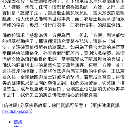
心原因在於「居士讚嘆護持」。許多信眾誤以為只要能讓更多
人「接觸」佛教，任何手段都是值得鼓勵的「方便」之門。這
實則是「護錯了法」，讓這股歪風愈吹愈勁，當大眾默許這種
亂象，僧人便會逐漸轉向世俗事業，而白衣居士反而承擔領眾
禪修的職責，形成「僧行白衣事，白衣行僧事」的嚴重倒錯。
佛教雖講求「慈悲為懷，方便為門」，但若「方便」到連戒律
的根基都動搖了，那這種演繹究竟是在弘法，還是在「滅
法」？這確實值得所有信眾深思。如果為了迎合大眾的感官享
受而將佛法庸俗化，外表看似門庭若市，實則法脈枯萎。當清
淨經文淪為流行曲目的歌詞，當寺院變成了喧囂舞台的秀場，
佛法的莊嚴與出世的超然性質便蕩然無存。這種「方便」並非
通往彼岸的橋樑，而是將信眾導向感官刺激的牛角尖。正法若
要久住，全賴僧團與居士對戒律的堅持。若無戒香熏染，再優
美的旋律也只是世間的塵俗之調。我們必須警惕，切莫讓「接
引眾生」成為規避戒律的藉口，否則當正信法脈消失於歌舞昇
平之中，我們失去的將是佛教最核心的解脫真義。
[信健康] 分享佛系故事，佛門資訊可留意！【更多健康資訊：
health.hkej.com
】
佛經