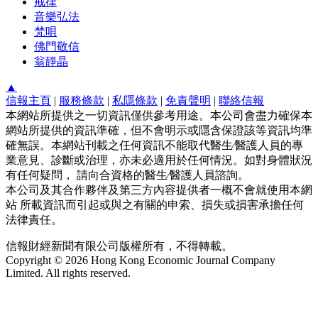
戒律
音樂弘法
梵唄
佛門敬信
翁靜晶
▲
信報主頁
|
服務條款
|
私隱條款
|
免責聲明
|
聯絡信報
本網站所提供之一切資訊僅供參考用途。本公司會盡力確保本
網站所提供的資訊準確，但不會明示或隱含保證該等資訊均準
確無誤。本網站刊載之任何資訊不能取代醫生∕醫護人員的專
業意見、診斷或治理，亦未必適用於任何情況。如對身體狀況
有任何疑問， 請向合資格的醫生∕醫護人員諮詢。
本公司及其合作夥伴及第三方內容提供者一概不會就使用本網
站 所載資訊而引起或與之有關的申索、損失或損害承擔任何
法律責任。
信報財經新聞有限公司版權所有，不得轉載。
Copyright © 2026 Hong Kong Economic Journal Company
Limited. All rights reserved.