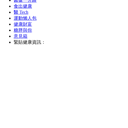
醫健一分鐘
食出健康
醫 Tech
運動懶人包
健康財富
糖胖與你
意見箱
緊貼健康資訊：