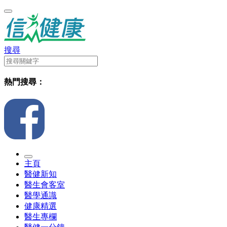
搜尋
熱門搜尋：
主頁
醫健新知
醫生會客室
醫學通識
健康精選
醫生專欄