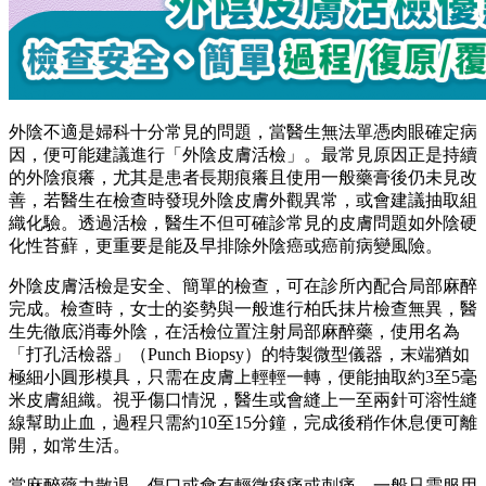
外陰不適是婦科十分常見的問題，當醫生無法單憑肉眼確定病
因，便可能建議進行「外陰皮膚活檢」。最常見原因正是持續
的外陰痕癢，尤其是患者長期痕癢且使用一般藥膏後仍未見改
善，若醫生在檢查時發現外陰皮膚外觀異常，或會建議抽取組
織化驗。透過活檢，醫生不但可確診常見的皮膚問題如外陰硬
化性苔蘚，更重要是能及早排除外陰癌或癌前病變風險。
外陰皮膚活檢是安全、簡單的檢查，可在診所內配合局部麻醉
完成。檢查時，女士的姿勢與一般進行柏氏抹片檢查無異，醫
生先徹底消毒外陰，在活檢位置注射局部麻醉藥，使用名為
「打孔活檢器」（Punch Biopsy）的特製微型儀器，末端猶如
極細小圓形模具，只需在皮膚上輕輕一轉，便能抽取約3至5毫
米皮膚組織。視乎傷口情況，醫生或會縫上一至兩針可溶性縫
線幫助止血，過程只需約10至15分鐘，完成後稍作休息便可離
開，如常生活。
當麻醉藥力散退，傷口或會有輕微痠痛或刺痛，一般只需服用