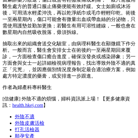
醫生處方的普通口服止痛藥便能有效紓緩。女士如廁或沐浴
後，可用清水輕柔沖洗，再以乾淨紙巾或毛巾輕輕印乾。術後
一至兩星期內，傷口可能會有微量出血或帶血絲的分泌物，只
需使用護墊並勤加更換；若醫生有用可溶性縫線，一般也會在
數星期內自然吸收脫落，毋須拆線。
抽取出來的組織會送交化驗室，由病理科醫生在顯微鏡下作分
析。一般而言，醫生會安排女士在術後約一至兩星期回來覆
診，一方面檢查傷口癒合進度，確保沒發炎或感染跡象；另一
方面會與女士一起詳細檢視病理報告，找出導致外陰不適的真
正「元兇」，並因應個別情況度身制定最合適治療方案，例如
處方特定濃度的藥膏，或安排進一步跟進。
作者為婦產科專科醫生
[信健康] 外陰不適的煩惱，婦科資訊派上場！【更多健康資
訊：
health.hkej.com
】
外陰不適
外陰皮膚活檢
打孔活檢器
順孕安產