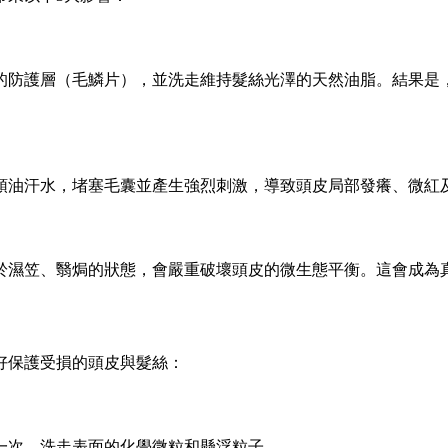
的防護層（毛鱗片），並洗走維持髮絲光澤的天然油脂。結果是
頭油汗水，堵塞毛囊並產生強烈刺激，導致頭皮局部發癢、微紅
於濕笠、翳焗的狀態，會嚴重破壞頭皮的微生態平衡。這會成為
好好保護受損的頭皮與髮絲：
洗一次，洗走表面的化學微粒和懸浮粒子。