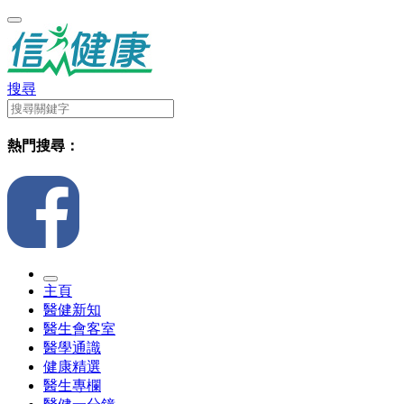
搜尋
熱門搜尋：
主頁
醫健新知
醫生會客室
醫學通識
健康精選
醫生專欄