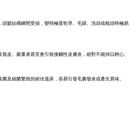
，頭髮結構瞬間受損，變得極度乾旱、毛躁。洗頭或梳頭時極易
及脫皮。嚴重者甚至會引致接觸性皮膚炎，絕對不能掉以輕心。
真菌及細菌繁殖的絕佳溫床，容易引發毛囊發炎或產生異味。