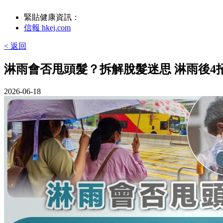
緊貼健康資訊：
信報 hkej.com
< 返回
淋雨會否甩頭髮？拆解脫髮迷思 淋雨後4
2026-06-18