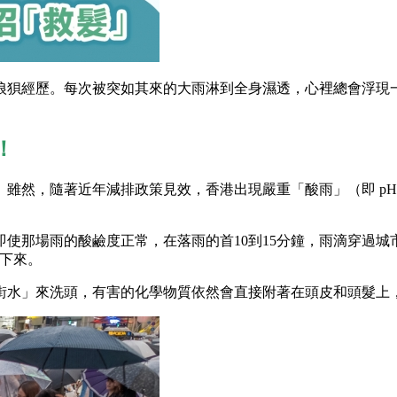
狼狽經歷。每次被突如其來的大雨淋到全身濕透，心裡總會浮現
！
雖然，隨著近年減排政策見效，香港出現嚴重「酸雨」（即 pH值
那場雨的酸鹼度正常，在落雨的首10到15分鐘，雨滴穿過城市上
」下來。
街水」來洗頭，有害的化學物質依然會直接附著在頭皮和頭髮上