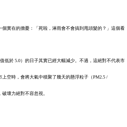
一個實在的擔憂：「死啦，淋雨會不會搞到甩頭髮的？」這個看
低於 5.0）的日子其實已經大幅減少。不過，這絕對不代表市
空時，會將大氣中積聚了幾天的懸浮粒子（PM2.5 /
，破壞力絕對不容忽視。