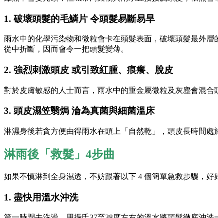
1. 破壞頭髮的毛鱗片 令頭髮易斷易旱
雨水中的化學污染物和微粒會卡在頭髮表面，破壞頭髮最外層
從中折斷，因而會令一把頭髮變薄。
2. 強烈刺激頭皮 或引致紅腫、痕癢、脫皮
對於皮膚敏感的人士而言，雨水中的重金屬微粒及灰塵會混合
3. 頭皮濕笠翳焗 淪為真菌與細菌溫床
淋濕身後若貪方便由得雨水在頭上「自然乾」，頭皮長時間處
淋雨後「救髮」4步曲
如果不慎淋到全身濕透，不妨跟著以下 4 個簡單急救步驟，
1. 盡快用溫水沖洗
第一時間去洗澡，用攝氏37至38度左右的溫水將頭髮徹底沖