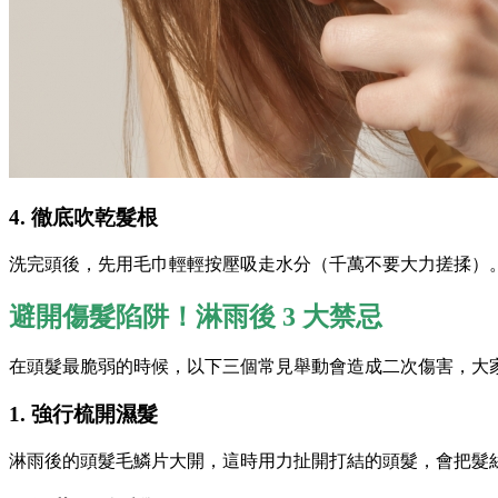
4. 徹底吹乾髮根
洗完頭後，先用毛巾輕輕按壓吸走水分（千萬不要大力搓揉）
避開傷髮陷阱！淋雨後 3 大禁忌
在頭髮最脆弱的時候，以下三個常見舉動會造成二次傷害，大
1. 強行梳開濕髮
淋雨後的頭髮毛鱗片大開，這時用力扯開打結的頭髮，會把髮