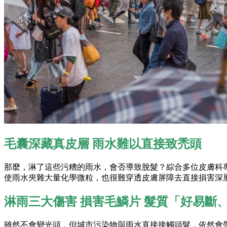
毛囊深藏真皮層 雨水難以直接致禿頭
那麼，淋了這些污糟的雨水，會否導致脫髮？綜合多位皮膚科專
使雨水夾雜大量化學微粒，也很難穿透皮膚屏障去直接損害深
淋雨三大傷害 損害毛鱗片 髮質「好易斷
雖然不會變光頭，但城市污染物與雨水直接接觸頭髮，依然會