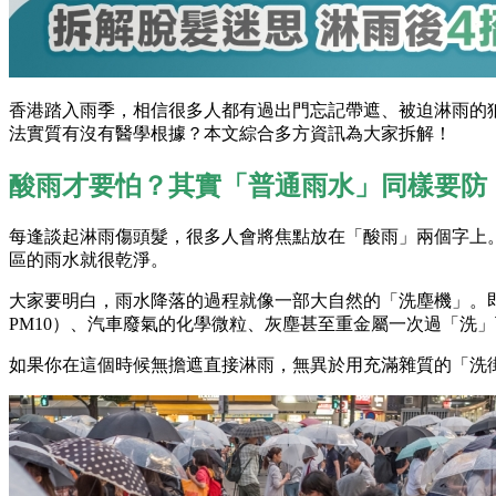
香港踏入雨季，相信很多人都有過出門忘記帶遮、被迫淋雨的
法實質有沒有醫學根據？本文綜合多方資訊為大家拆解！
酸雨才要怕？其實「普通雨水」同樣要防
每逢談起淋雨傷頭髮，很多人會將焦點放在「酸雨」兩個字上。
區的雨水就很乾淨。
大家要明白，雨水降落的過程就像一部大自然的「洗塵機」。即使
PM10）、汽車廢氣的化學微粒、灰塵甚至重金屬一次過「洗
如果你在這個時候無擔遮直接淋雨，無異於用充滿雜質的「洗