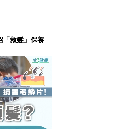
招「救髮」保養