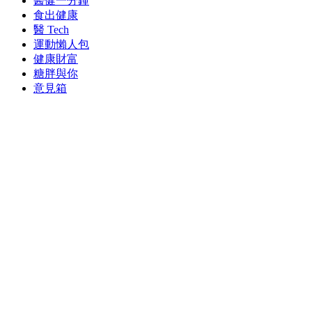
醫健一分鐘
食出健康
醫 Tech
運動懶人包
健康財富
糖胖與你
意見箱