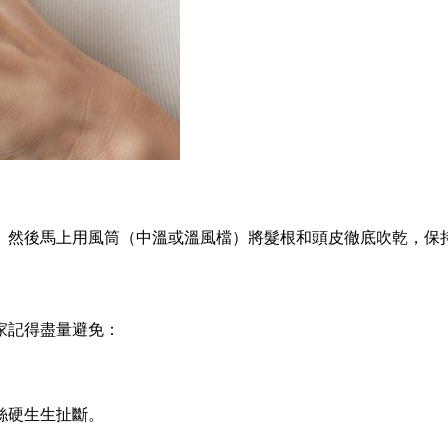
。然後馬上用風筒（中溫或溫風檔）將髮根和頭皮徹底吹乾，保
家記得盡量避免：
絲硬生生扯斷。