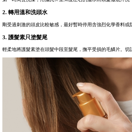
2. 轉用溫和洗頭水
剛受過刺激的頭皮比較敏感，最好暫時停用含強烈化學香料或防腐
3. 護髮素只塗髮尾
輕柔地將護髮素塗在頭髮中段至髮尾，撫平受損的毛鱗片。切