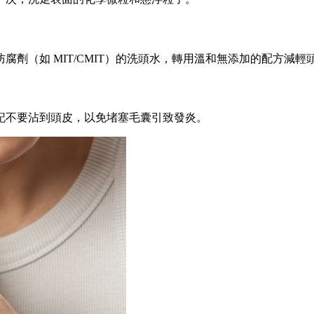
劑（如 MIT/CMIT）的洗頭水，轉用溫和無添加的配方減輕
記不要沾到頭皮，以免堵塞毛囊引致發炎。