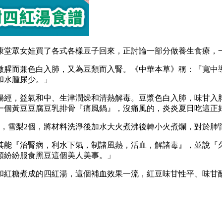
康堂眾女娃買了各式各樣豆子回來，正討論一部分做養生食療，
微腥而兼色白入肺，又為豆類而入腎。《中華本草》稱：『寬中
和水腫尿少。」
腸經，益氣和中、生津潤燥和清熱解毒。豆漿色白入肺，味甘入
一個黃豆豆腐豆乳排骨『痛風鍋』，沒痛風的，炎炎夏日吃這正
g，雪梨2個，將材料洗淨後加水大火煮沸後轉小火煮爛，對於
其能『治腎病，利水下氣，制諸風熱，活血，解諸毒』，並說『
顏紛紛服食黑豆這個美人美事。」
和紅糖煮成的四紅湯，這個補血效果一流，紅豆味甘性平、味甘