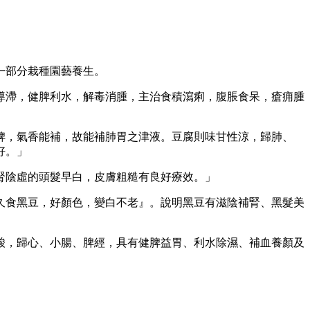
一部分栽種園藝養生。
導滯，健脾利水，解毒消腫，主治食積瀉痢，腹脹食呆，瘡痈腫
脾，氣香能補，故能補肺胃之津液。豆腐則味甘性涼，歸肺、
好。」
肺腎陰虛的頭髮早白，皮膚粗糙有良好療效。」
久食黑豆，好顏色，變白不老』。說明黑豆有滋陰補腎、黑髮美
酸，歸心、小腸、脾經，具有健脾益胃、利水除濕、補血養顏及