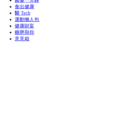
醫健一分鐘
食出健康
醫 Tech
運動懶人包
健康財富
糖胖與你
意見箱