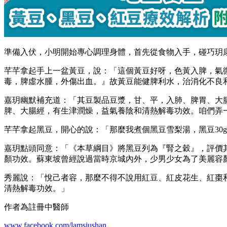
準備入伏，小明開始專心調理身體，首先從食物入手，碰巧玥
芊芊拿起手上一盆黃豆，說：「這個黃豆好呀，色黃入脾，氣
毒，脾虛水腫，外傷出血。』故黃豆能健脾利水，治消化不良
嘉玥幽默補充道：「其豆製品豆漿，甘、平，入肺、脾胃、大
脾、大腸經，有生津潤燥，益氣養陰和清熱解毒功效。咱們弄
芊芊拿起黑豆，開心的說：「那麼我煮個黑豆雪梨湯，黑豆30
嘉玥點頭同意：「《本草綱目》將黑豆列為『腎之穀』，評價
顏功效。蘇東坡曾經說過當時京城內外，少男少女為了美麗容
秀麗說：「悅己者容，那麼不得不說用紅豆、紅皮花生、紅棗
清熱解毒功效。」
作者為註冊中醫師
www.facebook.com/lamsiushan