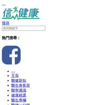
搜尋
熱門搜尋：
主頁
醫健新知
醫生會客室
醫學通識
健康精選
醫生專欄