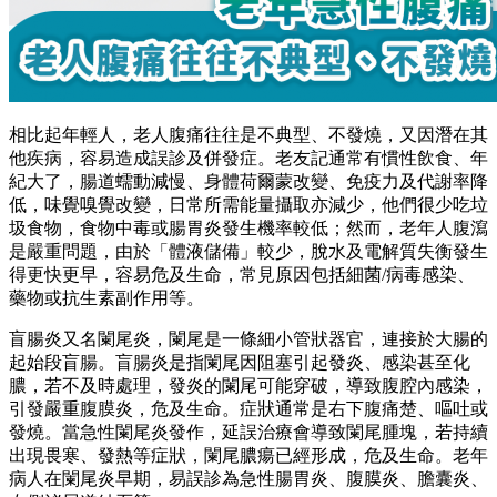
相比起年輕人，老人腹痛往往是不典型、不發燒，又因潛在其
他疾病，容易造成誤診及併發症。老友記通常有慣性飲食、年
紀大了，腸道蠕動減慢、身體荷爾蒙改變、免疫力及代謝率降
低，味覺嗅覺改變，日常所需能量攝取亦減少，他們很少吃垃
圾食物，食物中毒或腸胃炎發生機率較低；然而，老年人腹瀉
是嚴重問題，由於「體液儲備」較少，脫水及電解質失衡發生
得更快更早，容易危及生命，常見原因包括細菌/病毒感染、
藥物或抗生素副作用等。
盲腸炎又名闌尾炎，闌尾是一條細小管狀器官，連接於大腸的
起始段盲腸。盲腸炎是指闌尾因阻塞引起發炎、感染甚至化
膿，若不及時處理，發炎的闌尾可能穿破，導致腹腔內感染，
引發嚴重腹膜炎，危及生命。症狀通常是右下腹痛楚、嘔吐或
發燒。當急性闌尾炎發作，延誤治療會導致闌尾腫塊，若持續
出現畏寒、發熱等症狀，闌尾膿瘍已經形成，危及生命。老年
病人在闌尾炎早期，易誤診為急性腸胃炎、腹膜炎、膽囊炎、