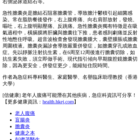
右側泌尿道結石等。
急性膽囊炎是膽結石阻塞膽囊管，導致膽汁鬱積引起細菌感
染。常在脂肪餐後發作，右上腹疼痛、向右肩部放射，發燒、
嘔吐，右上腹明顯壓痛、反跳痛。急性膽囊炎獨有特徵是在吸
氣過程中，橫膈膜將肝臟與膽囊往下推，患者感到劇痛並反射
性地憋住呼吸。超音波檢查會發現膽囊腫大，囊壁腫脹或膽囊
周圍積液。膽囊炎漏診會導致嚴重併發症，如膽囊穿孔或敗血
症。先以靜脈注射抗生素，在6周至12周後進行膽囊切除，如
抗生素失敗，須立即做手術。現代指引傾向早期腹腔鏡膽囊切
除，因為更安全，併發症更少，能縮短住院時間。
作者為急症科專科醫生、家庭醫學、名譽臨床助理教授（香港
大學）
[信健康] 老年人腹痛可能潛在其他疾病，急症科資訊可分享！
【更多健康資訊：
health.hkej.com
】
老人腹痛
盲腸炎
膽囊炎
健康之本
彭繼茂醫生