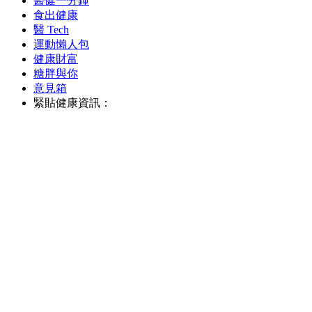
醫健一分鐘
食出健康
醫 Tech
運動懶人包
健康財富
糖胖與你
意見箱
緊貼健康資訊：