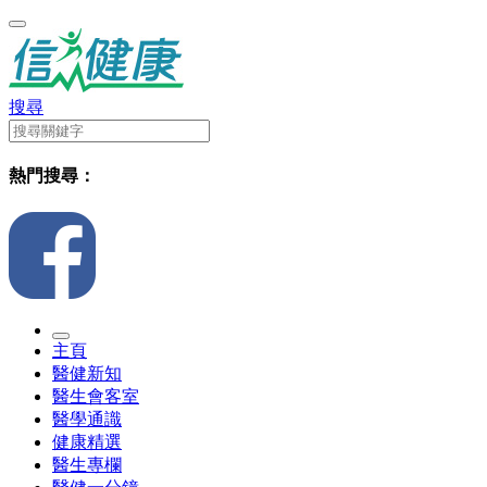
搜尋
熱門搜尋：
主頁
醫健新知
醫生會客室
醫學通識
健康精選
醫生專欄